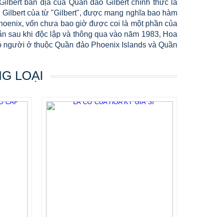
Gilbert bản địa của Quần đảo Gilbert chính thức là
ng Gilbert của từ "Gilbert", được mang nghĩa bao hàm
hoenix, vốn chưa bao giờ được coi là một phần của
gắn sau khi độc lập và thông qua vào năm 1983, Hoa
 có người ở thuộc Quần đảo Phoenix Islands và Quần
NG LOẠI