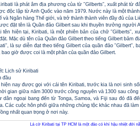
iribati là phát âm địa phương của từ "Gilberts", xuất phát từ 
ợc độc lập từ Anh Quốc vào năm 1979. Nước này là một thành
tế và Ngân hàng Thế giới, và trở thành thành viên đầy đủ của 
 được đặt tên là Quần đảo Gilbert sau khi thuyền trưởng người
 tên hiện tại, Kiribati, là một phiên bản của chữ "Gilberts", 
ặt. Mặc dù tên của Quần đảo Gilbert theo tiếng Gilbert bảm đị
bati", là sự diễn đạt theo tiếng Gilbert của quần đảo "Gilbert
 bao giờ được coi là một phần của quần đảo Gilbert.
ết: Lịch sử Kiribati
n đầu
hiện nay được gọi với cái tên Kiribati, trước kia là nơi sinh
hời gian giữa năm 3000 trước công nguyên và 1300 sau công n
 dân ngoại bang đến từ Tonga, Samoa, và Fiji sau đó đã đế
a. Các cuộc hôn phối giữa những chủng tộc khác nhau đã làm 
ồng nhất quan trọng ở nơi này.