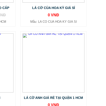
O CẤP
LÁ CỜ CỦA HOA KỲ GIÁ SỈ
VNĐ
0 VNĐ
PHCM
Mẫu: LA CO CUA HOA KY GIA SI
M
LÁ CỜ ANH GIÁ RẺ TẠI QUẬN 1 HCM
0 VNĐ