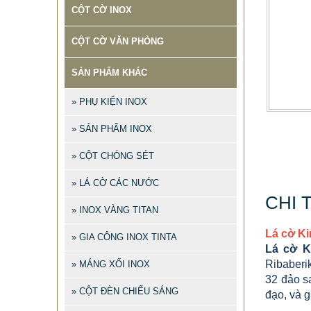
CỘT CỜ INOX
CỘT CỜ VĂN PHÒNG
SẢN PHẨM KHÁC
» PHỤ KIỆN INOX
» SẢN PHẨM INOX
» CỘT CHÓNG SÉT
» LÁ CỜ CÁC NƯỚC
CHI 
» INOX VÀNG TITAN
Lá cờ Ki
» GIA CÔNG INOX TINTA
Lá cờ Ki
Ribaberi
» MÁNG XỐI INOX
32 đảo sa
» CỘT ĐÈN CHIẾU SÁNG
đạo, và 