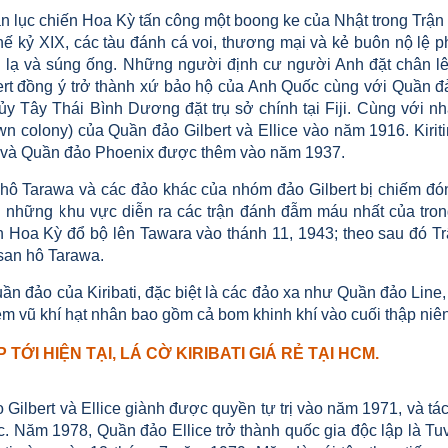
n lục chiến Hoa Kỳ tấn công một boong ke của Nhật trong Trận
hế kỷ XIX, các tàu đánh cá voi, thương mại và kẻ buôn nộ lệ
 lạ và súng ống. Những người định cư người Anh đặt chân l
ert đồng ý trở thành xứ bảo hộ của Anh Quốc cùng với Quần đ
ủy Tây Thái Bình Dương đặt trụ sở chính tại Fiji. Cùng với nh
wn colony) của Quần đảo Gilbert và Ellice vào năm 1916. Kirit
 và Quần đảo Phoenix được thêm vào năm 1937.
hô Tarawa và các đảo khác của nhóm đảo Gilbert bị chiếm đóng
g những khu vực diễn ra các trận đánh đẫm máu nhất của tro
 Hoa Kỳ đổ bộ lên Tawara vào thánh 11, 1943; theo sau đó Trận
 san hô Tarawa.
uần đảo của Kiribati, đặc biệt là các đảo xa như Quần đảo Li
ệm vũ khí hạt nhân bao gồm cả bom khinh khí vào cuối thập niê
 TỚI HIỆN TẠI, LÁ CỜ KIRIBATI GIÁ RẺ TẠI HCM.
Gilbert và Ellice giành được quyền tự trị vào năm 1971, và tá
. Năm 1978, Quần đảo Ellice trở thành quốc gia độc lập là Tu