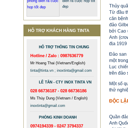
diễn ra cuộc họp tốt
Thủy quâ
đẹp
Từ đầu t
căn bệnh
đảo Gilb
HỖ TRỢ KHÁCH HÀNG TINTA
bởi Cao 
Anh (cro
địa 1919
HỖ TRỢ THÔNG TIN CHUNG
Đảo san 
Hotline / Zalo : 0987636779
một tron
QUÀ TẶNG Ý NGHĨA CHO SẾP –
Mr Hoang Thai (Vietnam/English)
Lục chiến
ĐỘC LẠ, SANG TRỌNG - CỜ ĐỂ
tinta@tinta.vn ; inoxtinta@gmail.com
trên đảo
BÀN & HỘP BÚT CAO CẤP
LỄ TÂN - CTY INOX TINTA VN
Một số q
2.968.680 VNĐ
2.986.860 VNĐ
thử nghi
028 66736187 - 028 66736186
Mẫu: QUA TANG Y NGHIA CHO SEP
Ms Thùy Dung (Vietnam / English)
ĐỘC LẬP
inoxtinta@gmail.com
Quần đảo 
PHÒNG KINH DOANH
Anh Quốc
0974194339 - 0247 3794337