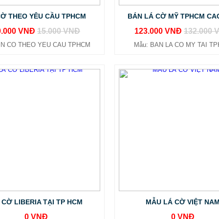
CỜ THEO YÊU CẦU TPHCM
BÁN LÁ CỜ MỸ TPHCM CA
0.000 VNĐ
15.000 VNĐ
123.000 VNĐ
132.000 
 IN CO THEO YEU CAU TPHCM
Mẫu: BAN LA CO MY TAI T
 CỜ LIBERIA TẠI TP HCM
MẪU LÁ CỜ VIỆT NA
0 VNĐ
0 VNĐ