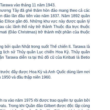
 Tarawa vào tháng 11 năm 1943.
 phương Tây đã ghé thăm hòn đảo mang theo cả các
ên đảo lần đầu tiên vào năm 1837. Năm 1892 quần
ảo Ellice gần đó. Những khu vực này được quản lý
au các lãnh thổ này trở thành Thuộc địa trực thuộc
imati (Đảo Christmas) trở thành một phần của thuộc
 bởi quân Nhật trong suốt Thế chiến II. Tarawa là
ng lịch sử Thủy quân Lục chiến Hoa Kỳ. Thủy quân
 Tarawa diễn ra tại thủ đô cũ của Kiribati là Betio
ne, trước đây được Hoa Kỳ và Anh Quốc dùng làm nơi
n 1950 và đầu thập niên 1960.
ch ra vào năm 1975 rồi được trao quyền tự quản bởi
valu. Trong khi Quần đảo Gilbert được độc lập cùng