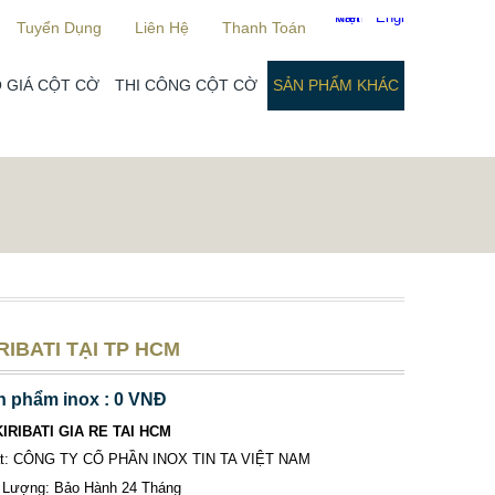
Tuyển Dụng
Liên Hệ
Thanh Toán
 GIÁ CỘT CỜ
THI CÔNG CỘT CỜ
SẢN PHẨM KHÁC
RIBATI TẠI TP HCM
n phẩm inox : 0 VNĐ
KIRIBATI GIA RE TAI HCM
ất: CÔNG TY CỔ PHẦN INOX TIN TA VIỆT NAM
 Lượng: Bảo Hành 24 Tháng