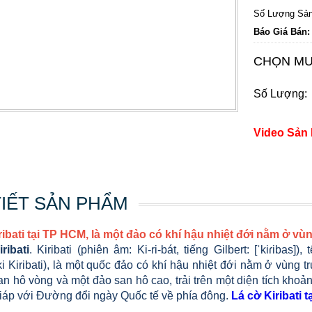
Số Lượng Sản
Báo Giá Bán:
CHỌN MU
Số Lượng:
Video Sản
TIẾT SẢN PHẨM
ribati tại TP HCM, là một đảo có khí hậu nhiệt đới nằm ở v
ribati
. Kiribati (phiên âm: Ki-ri-bát, tiếng Gilbert: [ˈkiɾibas]
ki Kiribati), là một quốc đảo có khí hậu nhiệt đới nằm ở vùn
n hô vòng và một đảo san hô cao, trải trên một diện tích khoản
giáp với Đường đổi ngày Quốc tế về phía đông.
Lá cờ Kiribati 