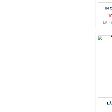
XE ĐẨY HÀNH LÝ SÂN BAY TẠI
IN 
TPHCM THƯƠNG HIỆU TINTA
1
9.577.900 VNĐ
9.757.900 VNĐ
Mẫu:
Mẫu: MAU XE DAY INOX 304 GIA RE
LÁ