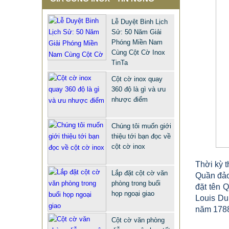
QUẢNG TRƯỜNG INOX BẢO
HÀNH 10 NĂM
Lễ Duyệt Binh Lịch
678.999 VNĐ
687.999 VNĐ
Sử: 50 Năm Giải
Phóng Miền Nam
Mẫu: CỘT CỜ INOX NGOÀI TRỜI
Cùng Cột Cờ Inox
TinTa
Cột cờ inox quay
360 độ là gì và ưu
nhược điểm
Chúng tôi muốn giới
thiệu tới bạn đọc về
cột cờ inox
Thời kỳ t
Lắp đặt cột cờ văn
Quần đảo 
phòng trong buổi
đặt tên 
họp ngoại giao
Louis Du
năm 1788
Cột cờ văn phòng