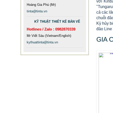
với Kiri
Hoàng Gia Phú (Mr)
"Tungaru"
tinta@tinta.vn
cả các l
chuỗi đả
KỸ THUẬT THIẾT KẾ BẢN VẼ
Kỳ hủy b
đảo Line 
Hotlines / Zalo : 0982870339
Mr Viết Sáu (Vietnam/English)
GIA 
kythuattinta@tinta.vn
MẪU XE ĐẨY INOX ĐẸP GIÁ RẺ -