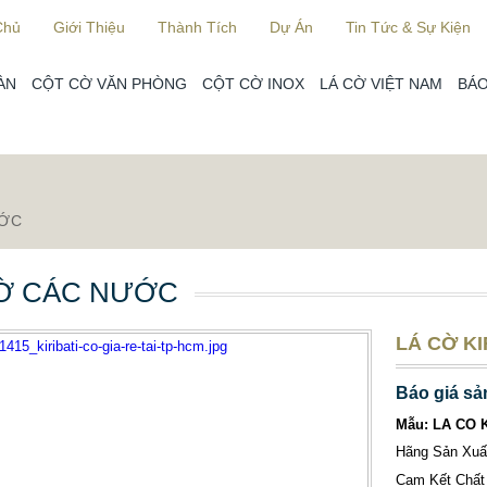
Chủ
Giới Thiệu
Thành Tích
Dự Án
Tin Tức & Sự Kiện
ÀN
CỘT CỜ VĂN PHÒNG
CỘT CỜ INOX
LÁ CỜ VIỆT NAM
BÁO
ƯỚC
Ờ CÁC NƯỚC
LÁ CỜ KI
Báo giá sả
Mẫu: LA CO 
Hãng Sản Xu
Cam Kết Chất