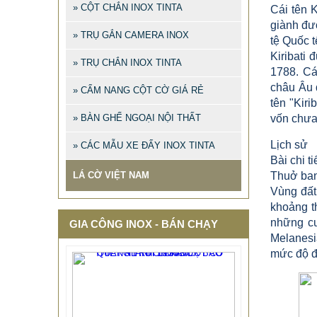
» CỘT CHẮN INOX TINTA
Cái tên K
giành đư
» TRỤ GẮN CAMERA INOX
tệ Quốc 
Kiribati
» TRỤ CHẮN INOX TINTA
1788. Cái
châu Âu đ
» CẨM NANG CỘT CỜ GIÁ RẺ
tên "Kiri
» BÀN GHẾ NGOẠI NỘI THẤT
vốn chưa
Lịch sử
» CÁC MẪU XE ĐẨY INOX TINTA
Bài chi ti
LÁ CỜ VIỆT NAM
Thuở ba
Vùng đất 
khoảng t
những cư
GIA CÔNG INOX - BÁN CHẠY
Melanesi
mức độ đ