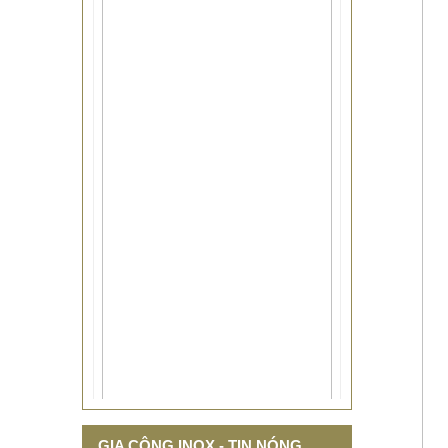
THIẾT KẾ THI CÔNG CỘT CỜ
GIA CÔNG INOX - TIN NÓNG