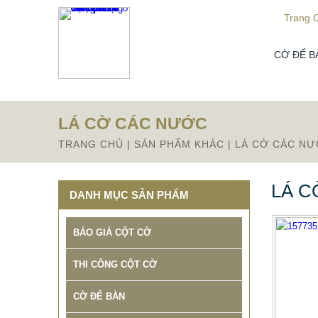
Từ mục này trở xuống là mã nguồn Zalo
Trang 
CỜ ĐỂ B
LÁ CỜ CÁC NƯỚC
TRANG CHỦ
|
SẢN PHẨM KHÁC
|
LÁ CỜ CÁC N
LÁ C
DANH MỤC SẢN PHẨM
BÁO GIÁ CỘT CỜ
THI CÔNG CỘT CỜ
CỜ ĐỂ BÀN