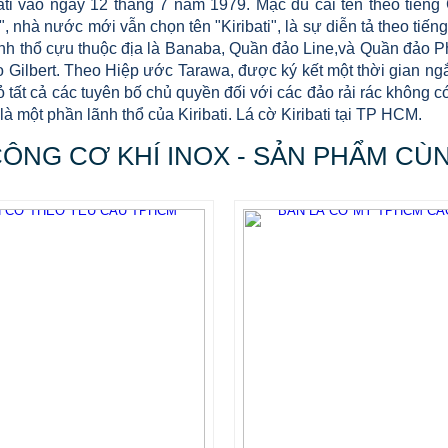
bati vào ngày 12 tháng 7 năm 1979. Mặc dù cái tên theo tiếng 
, nhà nước mới vẫn chọn tên "Kiribati", là sự diễn tả theo tiế
ãnh thổ cựu thuộc địa là Banaba, Quần đảo Line,và Quần đảo P
o Gilbert. Theo Hiệp ước Tarawa, được ký kết một thời gian n
ỏ tất cả các tuyên bố chủ quyền đối với các đảo rải rác không
là một phần lãnh thổ của Kiribati. Lá cờ Kiribati tại TP HCM.
CÔNG CƠ KHÍ INOX - SẢN PHẨM CÙ