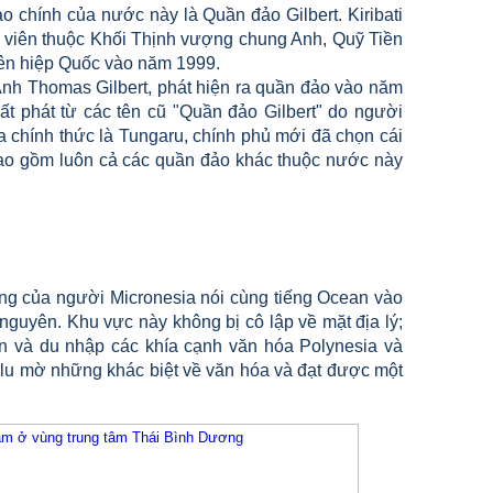
đảo chính của nước này là Quần đảo Gilbert. Kiribati
 viên thuộc Khối Thịnh vượng chung Anh, Quỹ Tiền
Liên hiệp Quốc vào năm 1999.
 Anh Thomas Gilbert, phát hiện ra quần đảo vào năm
xuất phát từ các tên cũ "Quần đảo Gilbert" do người
a chính thức là Tungaru, chính phủ mới đã chọn cái
", bao gồm luôn cả các quần đảo khác thuộc nước này
 sống của người Micronesia nói cùng tiếng Ocean vào
guyên. Khu vực này không bị cô lập về mặt địa lý;
n và du nhập các khía cạnh văn hóa Polynesia và
lu mờ những khác biệt về văn hóa và đạt được một