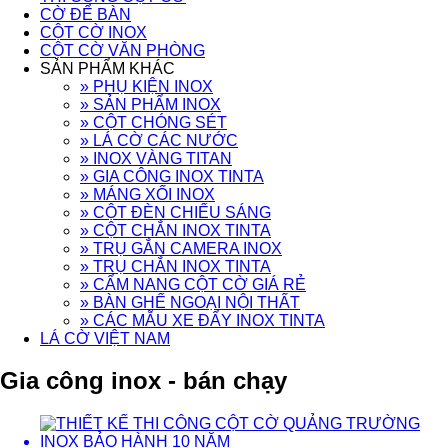
CỜ ĐỂ BÀN
CỘT CỜ INOX
CỘT CỜ VĂN PHÒNG
SẢN PHẨM KHÁC
» PHỤ KIỆN INOX
» SẢN PHẨM INOX
» CỘT CHÓNG SÉT
» LÁ CỜ CÁC NƯỚC
» INOX VÀNG TITAN
» GIA CÔNG INOX TINTA
» MÁNG XỐI INOX
» CỘT ĐÈN CHIẾU SÁNG
» CỘT CHẮN INOX TINTA
» TRỤ GẮN CAMERA INOX
» TRỤ CHẮN INOX TINTA
» CẨM NANG CỘT CỜ GIÁ RẺ
» BÀN GHẾ NGOẠI NỘI THẤT
» CÁC MẪU XE ĐẨY INOX TINTA
LÁ CỜ VIỆT NAM
Gia công inox - bán chạy