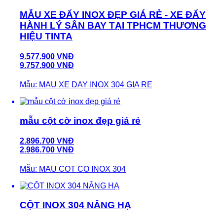
MẪU XE ĐẨY INOX ĐẸP GIÁ RẺ - XE ĐẨY
HÀNH LÝ SÂN BAY TẠI TPHCM THƯƠNG
HIỆU TINTA
9.577.900 VNĐ
9.757.900 VNĐ
Mẫu: MAU XE DAY INOX 304 GIA RE
mẫu cột cờ inox đẹp giá rẻ
2.896.700 VNĐ
2.986.700 VNĐ
Mẫu: MAU COT CO INOX 304
CỘT INOX 304 NÂNG HẠ