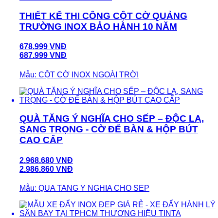
THIẾT KẾ THI CÔNG CỘT CỜ QUẢNG
TRƯỜNG INOX BẢO HÀNH 10 NĂM
678.999 VNĐ
687.999 VNĐ
Mẫu: CỘT CỜ INOX NGOÀI TRỜI
QUÀ TẶNG Ý NGHĨA CHO SẾP – ĐỘC LẠ,
SANG TRỌNG - CỜ ĐỂ BÀN & HỘP BÚT
CAO CẤP
2.968.680 VNĐ
2.986.860 VNĐ
Mẫu: QUA TANG Y NGHIA CHO SEP