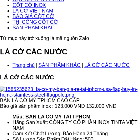
CỘT CỜ INOX
LÁ CỜ VIỆT NAM
BÁO GIÁ CỘT CỜ
THI CÔNG CỘT CỜ
SẢN PHẨM KHÁC
Từ mục này trở xuống là mã nguồn Zalo
LÁ CỜ CÁC NƯỚC
Trang chủ
|
SẢN PHẨM KHÁC
|
LÁ CỜ CÁC NƯỚC
LÁ CỜ CÁC NƯỚC
BÁN LÁ CỜ MỸ TPHCM CAO CẤP
Báo giá sản phẩm inox : 123.000 VNĐ
132.000 VNĐ
Mẫu: BAN LA CO MY TAI TPHCM
Hãng Sản Xuất: CÔNG TY CỔ PHẦN INOX TINTA VIỆT
NAM
Cam Kết Chất Lượng: Bảo Hành 24 Tháng
Số Lượng Sản Phẩm Đặt Hàng: 500