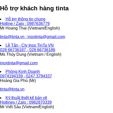
Hỗ trợ khách hàng tinta
Hỗ trợ thông tin chung
Hotline / Zalo : 0987636779
Mr Hoang Thai (Vietnam/English)
tinta@tinta.vn ; inoxtinta@gmail.com
Lễ Tân - Cty Inox TinTa VN
028 66736187 - 028 66736186
Ms Thùy Dung (Vietnam / English)
inoxtinta@gmail.com
Phòng Kinh Doanh
0974194339 - 0247 3794337
Hoàng Gia Phú (Mr)
tinta@tinta.vn
Kỹ thuật thiết kế bản vẽ
Hotlines / Zalo : 0982870339
Mr Viết Sáu (Vietnam/English)