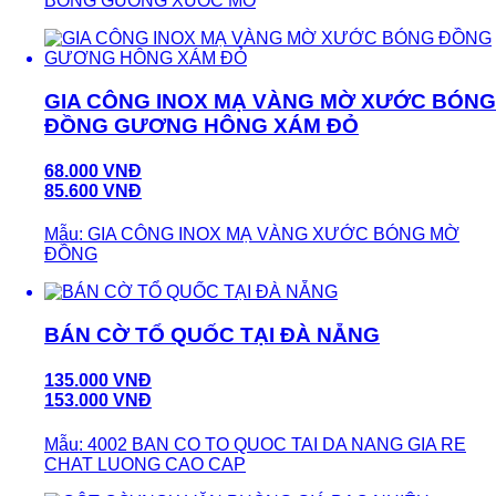
BONG GUONG XUOC MO
GIA CÔNG INOX MẠ VÀNG MỜ XƯỚC BÓNG
ĐỒNG GƯƠNG HÔNG XÁM ĐỎ
68.000 VNĐ
85.600 VNĐ
Mẫu: GIA CÔNG INOX MẠ VÀNG XƯỚC BÓNG MỜ
ĐỒNG
BÁN CỜ TỔ QUỐC TẠI ĐÀ NẴNG
135.000 VNĐ
153.000 VNĐ
Mẫu: 4002 BAN CO TO QUOC TAI DA NANG GIA RE
CHAT LUONG CAO CAP