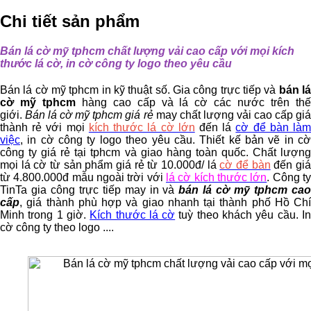
Chi tiết sản phẩm
Bán lá cờ mỹ tphcm chất lượng vải cao cấp với mọi kích
thước lá cờ, in cờ công ty logo theo yêu cầu
Bán lá cờ mỹ tphcm in kỹ thuật số. Gia công trực tiếp và
bán l
cờ mỹ tphcm
hàng cao cấp và lá cờ các nước trên th
giới.
Bán lá cờ mỹ tphcm giá rẻ
may chất lượng vải cao cấp gi
thành rẻ với mọi
kích thước lá cờ lớn
đến lá
cờ để bàn là
việc
, in cờ công ty logo theo yêu cầu. Thiết kế bản vẽ in cờ
công ty giá rẻ tại tphcm và giao hàng toàn quốc. Chất lượng
mọi lá cờ từ sản phẩm giá rẻ từ 10.000đ/ lá
cờ để bàn
đến gi
từ 4.800.000đ mẫu ngoài trời với
lá cờ kích thước lớn
. Công t
TinTa gia công trực tiếp may in và
bán lá cờ mỹ tphcm ca
cấp
, giá thành phù hợp và giao nhanh tại thành phố Hồ Chí
Minh trong 1 giờ.
Kích thước lá cờ
tuỳ theo khách yêu cầu. I
cờ công ty theo logo ....