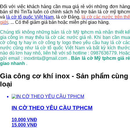
Đối với việc khách hàng cần mua giá rẻ với những đơn hàng
bán sĩ thì TinTa luôn có chính sách hỗ trợ bán lá cờ mỹ tphcm
và
lá cờ tổ quốc Việt Nam
, lá cờ Đảng,
lá cờ các nước trên th
giới
. ... Có thể giảm giá bán hoặc miễn phí giao hàng.
Chúng tối không những bán lá cờ Mỹ tphcm mà nhận thiết kế
gia công in may thêu lá cờ các nước giá rẻ. Khi bạn cần mua
cờ công ty hay in cờ công ty logo theo yêu cầu hay lá cờ các
nước cũng như lá cờ tổ quốc Việt Nam và bất kỳ kích thước
nào dù lơn hay nhỏ, liên hệ với số hotline : 0987636779. Hoặc
gửi email : inoxtinta@gmail.com .
Bán lá cờ Mỹ tphcm giá r
giao nhanh
.
Gia công cơ khí inox - Sản phẩm cùng
loại
IN CỜ THEO YÊU CẦU TPHCM
10.000 VNĐ
15.000 VNĐ