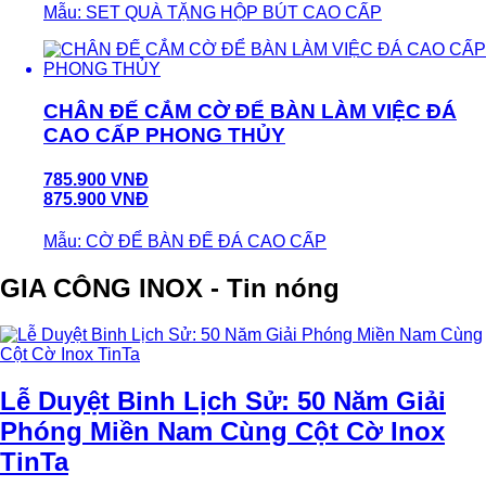
Mẫu: SET QUÀ TẶNG HỘP BÚT CAO CẤP
CHÂN ĐẾ CẮM CỜ ĐỂ BÀN LÀM VIỆC ĐÁ
CAO CẤP PHONG THỦY
785.900 VNĐ
875.900 VNĐ
Mẫu: CỜ ĐỂ BÀN ĐẾ ĐÁ CAO CẤP
GIA CÔNG INOX - Tin nóng
Lễ Duyệt Binh Lịch Sử: 50 Năm Giải
Phóng Miền Nam Cùng Cột Cờ Inox
TinTa