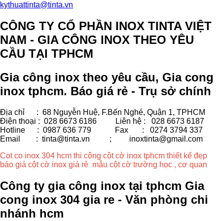
kythuattinta@tinta.vn
CÔNG TY CỔ PHẦN INOX TINTA VIỆT
NAM - GIA CÔNG INOX THEO YÊU
CẦU TẠI TPHCM
Gia công inox theo yêu cầu, Gia cong
inox tphcm. Báo giá rẻ - Trụ sở chính
Địa chỉ : 68 Nguyễn Huệ, F.Bến Nghé, Quận 1, TPHCM
Điện thoại : 028 6673 6186
Liên hệ : 028 6673 6187
Hotline : 0987 636 779 Fax
: 0274 3794 337
Email : tinta@tinta.vn ;
inoxtinta@gmail.com
Cot co inox 304 hcm thi công cột cờ inox tphcm thiết kế đẹp
báo giá cột cờ inox giá rẻ mẫu cột cờ trường học , cơ quan
Công ty gia công inox tại tphcm Gia
cong inox 304 gia re - Văn phòng chi
nhánh hcm