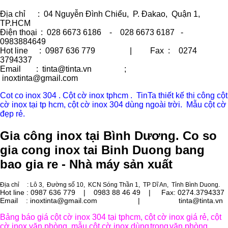
Địa chỉ
: 04 Nguyễn Đình Chiểu, P. Đakao, Quận 1,
TP.HCM
Điện thoại
: 028 6673 6186 - 028 6673 6187 -
0983884649
Hot line
: 0987 636 779 | Fax :
0274
3794337
Email
: tinta@tinta.vn ;
inoxtinta@gmail.com
Cot co inox 304 . Cột cờ inox tphcm . TinTa thiết kế thi công cột
cờ inox tại tp hcm, cột cờ inox 304 dùng ngoài trời. Mẫu cột cờ
đẹp rẻ.
Gia công inox tại Bình Dương. Co so
gia cong inox tai Binh Duong bang
bao gia re - Nhà máy sản xuất
Địa chỉ
: Lô 3, Đường số 10, KCN Sóng Thần 1, TP Dĩ An, Tỉnh Bình Duong.
Hot line : 0987 636 779 | 0983 88 46 49 |
Fax: 0274.3794337
Email : inoxtinta@gmail.com | tinta@tinta.vn
Bảng báo giá cột cờ inox 304 tại tphcm, cột cờ inox giá rẻ, cột
cờ inox văn phòng, mẫu cột cờ inox dùng
trong
văn phòng.