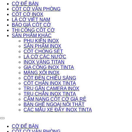
CỜ ĐỂ BÀN
CỘT CỜ VĂN PHÒNG
CỘT CỜ INOX
LÁ CỜ VIỆT NAM
BÁO GIÁ CỘT CỜ
THI CÔNG CỘT CỜ
SẢN PHẨM KHÁC
PHỤ KIỆN INOX
SẢN PHẨM INOX
CỘT CHÓNG SÉT
LÁ CỜ CÁC NƯỚC
INOX VÀNG TITAN
GIA CÔNG INOX TINTA
MÁNG XỐI INOX
CỘT ĐÈN CHIẾU SÁNG
CỘT CHẮN INOX TINTA
TRỤ GẮN CAMERA INOX
TRỤ CHẮN INOX TINTA
CẨM NANG CỘT CỜ GIÁ RẺ
BÀN GHẾ NGOẠI NỘI THẤT
CÁC MẪU XE ĐẨY INOX TINTA
CỜ ĐỂ BÀN
CỘT CỜ VĂN PHÒNG