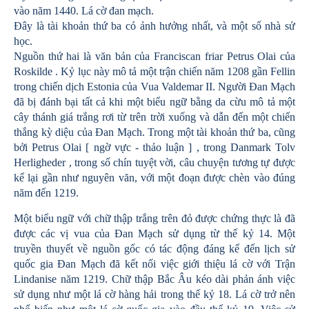
vào năm 1440. Lá cờ đan mạch.
Đây là tài khoản thứ ba có ảnh hưởng nhất, và một số nhà sử
học.
Nguồn thứ hai là văn bản của Franciscan friar Petrus Olai của
Roskilde . Kỷ lục này mô tả một trận chiến năm 1208 gần Fellin
trong chiến dịch Estonia của Vua Valdemar II. Người Đan Mạch
đã bị đánh bại tất cả khi một biểu ngữ bằng da cừu mô tả một
cây thánh giá trắng rơi từ trên trời xuống và dẫn đến một chiến
thắng kỳ diệu của Đan Mạch. Trong một tài khoản thứ ba, cũng
bởi Petrus Olai [ ngờ vực - thảo luận ] , trong Danmark Tolv
Herligheder , trong số chín tuyệt vời, câu chuyện tương tự được
kể lại gần như nguyên văn, với một đoạn được chèn vào đúng
năm đến 1219.
Một biểu ngữ với chữ thập trắng trên đỏ được chứng thực là đã
được các vị vua của Đan Mạch sử dụng từ thế kỷ 14. Một
truyền thuyết về nguồn gốc có tác động đáng kể đến lịch sử
quốc gia Đan Mạch đã kết nối việc giới thiệu lá cờ với Trận
Lindanise năm 1219. Chữ thập Bắc Âu kéo dài phản ánh việc
sử dụng như một lá cờ hàng hải trong thế kỷ 18. Lá cờ trở nên