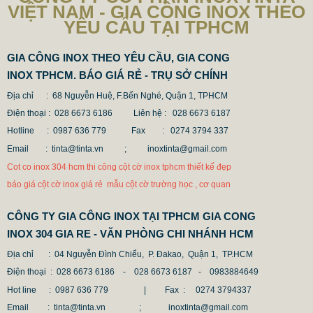
VIỆT NAM - GIA CÔNG INOX THEO
2.896.700 VNĐ
2.986.700 VNĐ
YÊU CẦU TẠI TPHCM
Mẫu: MAU COT CO INOX 304
GIA CÔNG INOX THEO YÊU CẦU, GIA CONG
INOX TPHCM. BÁO GIÁ RẺ - TRỤ SỞ CHÍNH
Địa chỉ : 68 Nguyễn Huệ, F.Bến Nghé, Quận 1, TPHCM
Điện thoại : 028 6673 6186
Liên hệ : 028 6673 6187
Hotline : 0987 636 779 Fax
: 0274 3794 337
Email : tinta@tinta.vn ;
inoxtinta@gmail.com
Cot co inox 304 hcm thi công cột cờ inox tphcm thiết kế đẹp
báo giá cột cờ inox giá rẻ mẫu cột cờ trường học , cơ quan
CÔNG TY GIA CÔNG INOX TẠI TPHCM GIA CONG
INOX 304 GIA RE - VĂN PHÒNG CHI NHÁNH HCM
Địa chỉ
: 04 Nguyễn Đình Chiểu, P. Đakao, Quận 1, TP.HCM
Điện thoại
: 028 6673 6186 - 028 6673 6187 -
0983884649
Hot line
: 0987 636 779 | Fax :
0274 3794337
Email
: tinta@tinta.vn ; inoxtinta@gmail.com