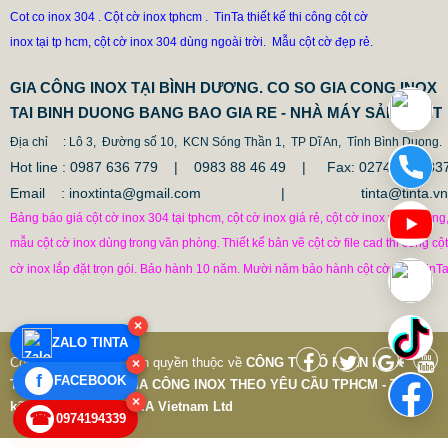
Cot co inox 304 . Cột cờ inox tphcm . TinTa thiết kế thi công cột cờ
inox tại tp hcm, cột cờ inox 304 dùng ngoài trời. Mẫu cột cờ đẹp rẻ.
CỘT INOX 304 NÂNG HẠ
685.700 VNĐ
865.700 VNĐ
GIA CÔNG INOX TẠI BÌNH DƯƠNG. CO SO GIA CONG INOX
Mẫu: COT INOX 304 SUS
TAI BINH DUONG BANG BAO GIA RE - NHÀ MÁY SẢN XUẤT
Địa chỉ
: Lô 3, Đường số 10, KCN Sóng Thần 1, TP Dĩ An, Tỉnh Bình Duong.
Hot line : 0987 636 779 | 0983 88 46 49 |
Fax: 0274.379433
Email : inoxtinta@gmail.com | tinta@tinta.vn
Bảng báo giá cột cờ inox 304 tại tphcm, cột cờ inox giá rẻ, cột cờ inox văn phòng
mẫu cột cờ inox dùng
trong
văn phòng.
Thiết kế bản vẽ cột cờ file cad thi công cột
cờ inox lắp đặt trọn gói. Bảo hành 10 năm. Mười năm bảo hành cột cờ inox TinTa
×
ZALO TINTA
Copyright © 7-2019 Bản quyền thuộc về
CÔNG TY CỔ PHẦN INOX
×
f
FACEBOOK
TINTA VIỆT NAM
|
GIA CÔNG INOX THEO YÊU CẦU TPHCM - Thiết
×
kế và phát triển bởi
P.A Vietnam Ltd
☎
0974194339