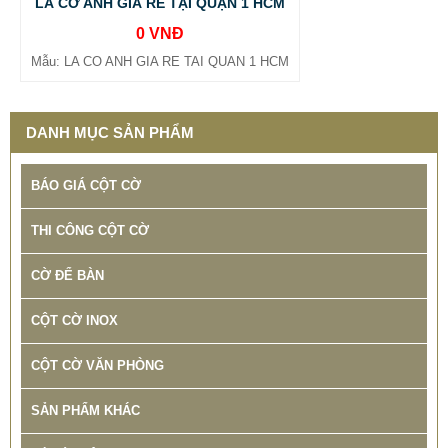
LÁ CỜ ANH GIÁ RẺ TẠI QUẬN 1 HCM
0 VNĐ
Mẫu: LA CO ANH GIA RE TAI QUAN 1 HCM
DANH MỤC SẢN PHẨM
BÁO GIÁ CỘT CỜ
THI CÔNG CỘT CỜ
CỜ ĐỂ BÀN
CỘT CỜ INOX
CỘT CỜ VĂN PHÒNG
SẢN PHẨM KHÁC