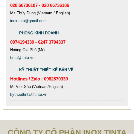
MẪU XE ĐẨY INOX ĐẸP GIÁ RẺ - XE ĐẨY HÀNH LÝ SÂN
028 66736187 - 028 66736186
BAY TẠI TPHCM THƯƠNG HIỆU TINTA
Ms Thùy Dung (Vietnam / English)
inoxtinta@gmail.com
9.577.900 VNĐ
9.757.900 VNĐ
Mẫu: MAU XE DAY INOX 304 GIA RE
PHÒNG KINH DOANH
0974194339 - 0247 3794337
Hoàng Gia Phú (Mr)
tinta@tinta.vn
KỸ THUẬT THIẾT KẾ BẢN VẼ
Hotlines / Zalo : 0982870339
Mr Viết Sáu (Vietnam/English)
kythuattinta@tinta.vn
MẪU CỘT CỜ INOX ĐẸP GIÁ RẺ
CÔNG TY CỔ PHẦN INOX TINTA