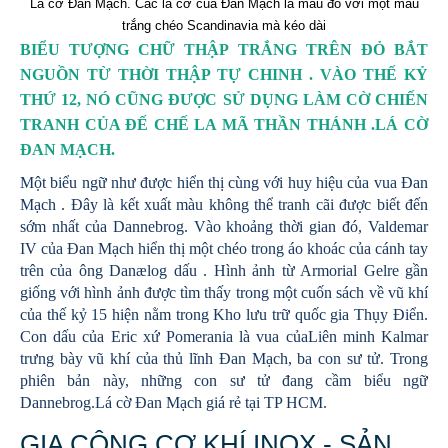
Lá cờ Đan Mạch. Các lá cờ của Đan Mạch là màu đỏ với một màu
trắng chéo Scandinavia mà kéo dài
BIỂU TƯỢNG CHỮ THẬP TRẮNG TRÊN ĐỎ BẮT
NGUỒN TỪ THỜI THẬP TỰ CHINH . VÀO THẾ KỶ
THỨ 12, NÓ CŨNG ĐƯỢC SỬ DỤNG LÀM CỜ CHIẾN
TRANH CỦA ĐẾ CHẾ LA MÃ THẦN THÁNH .LÁ CỜ
ĐAN MẠCH.
Một biểu ngữ như được hiển thị cùng với huy hiệu của vua Đan
Mạch . Đây là kết xuất màu không thể tranh cãi được biết đến
sớm nhất của Dannebrog. Vào khoảng thời gian đó, Valdemar
IV của Đan Mạch hiển thị một chéo trong áo khoác của cánh tay
trên của ông Danælog dấu . Hình ảnh từ Armorial Gelre gần
giống với hình ảnh được tìm thấy trong một cuốn sách về vũ khí
của thế kỷ 15 hiện nằm trong Kho lưu trữ quốc gia Thụy Điển.
Con dấu của Eric xứ Pomerania là vua củaLiên minh Kalmar
trưng bày vũ khí của thủ lĩnh Đan Mạch, ba con sư tử. Trong
phiên bản này, những con sư tử đang cầm biểu ngữ
Dannebrog.Lá cờ Đan Mạch giá rẻ tại TP HCM.
GIA CÔNG CƠ KHÍ INOX - SẢN