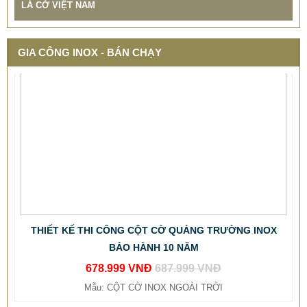
LÁ CỜ VIỆT NAM
GIA CÔNG INOX - BÁN CHẠY
THIẾT KẾ THI CÔNG CỘT CỜ QUẢNG TRƯỜNG INOX
BẢO HÀNH 10 NĂM
678.999 VNĐ
687.999 VNĐ
Mẫu: CỘT CỜ INOX NGOÀI TRỜI