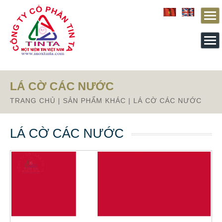
Từ mục này trở xuống là mã nguồn Zalo
LÁ CỜ CÁC NƯỚC
TRANG CHỦ
|
SẢN PHẨM KHÁC
|
LÁ CỜ CÁC NƯỚC
LÁ CỜ CÁC NƯỚC