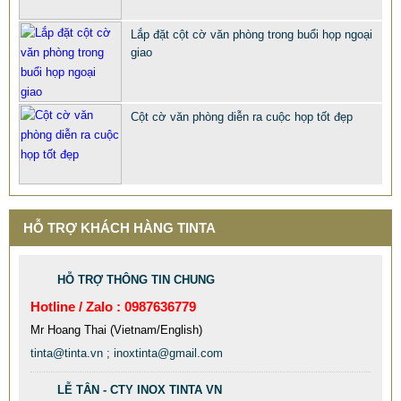
QUÀ TẶNG Ý NGHĨA CHO SẾP – ĐỘC LẠ, SANG TRỌNG -
Lắp đặt cột cờ văn phòng trong buổi họp ngoại
CỜ ĐỂ BÀN & HỘP BÚT CAO CẤP
giao
2.968.680 VNĐ
2.986.860 VNĐ
Mẫu: QUA TANG Y NGHIA CHO SEP
Cột cờ văn phòng diễn ra cuộc họp tốt đẹp
HỖ TRỢ KHÁCH HÀNG TINTA
HỖ TRỢ THÔNG TIN CHUNG
Hotline / Zalo : 0987636779
Mr Hoang Thai (Vietnam/English)
tinta@tinta.vn ; inoxtinta@gmail.com
LỄ TÂN - CTY INOX TINTA VN