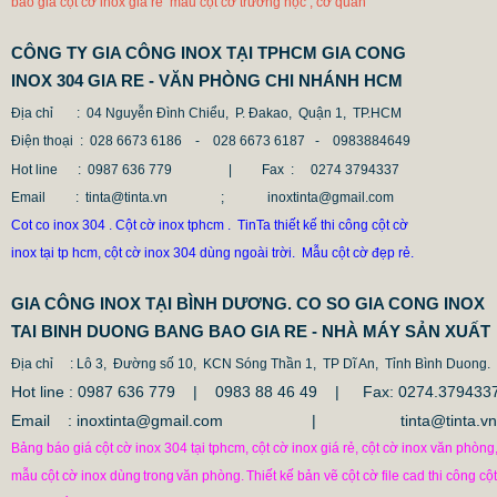
báo giá cột cờ inox giá rẻ mẫu cột cờ trường học , cơ quan
CÔNG TY GIA CÔNG INOX TẠI TPHCM GIA CONG
INOX 304 GIA RE - VĂN PHÒNG CHI NHÁNH HCM
Địa chỉ
: 04 Nguyễn Đình Chiểu, P. Đakao, Quận 1, TP.HCM
Điện thoại
: 028 6673 6186 - 028 6673 6187 -
0983884649
Hot line
: 0987 636 779 | Fax :
0274 3794337
Email
: tinta@tinta.vn ; inoxtinta@gmail.com
Cot co inox 304 . Cột cờ inox tphcm . TinTa thiết kế thi công cột cờ
inox tại tp hcm, cột cờ inox 304 dùng ngoài trời. Mẫu cột cờ đẹp rẻ.
GIA CÔNG INOX TẠI BÌNH DƯƠNG. CO SO GIA CONG INOX
TAI BINH DUONG BANG BAO GIA RE - NHÀ MÁY SẢN XUẤT
Địa chỉ
: Lô 3, Đường số 10, KCN Sóng Thần 1, TP Dĩ An, Tỉnh Bình Duong.
Hot line : 0987 636 779 | 0983 88 46 49 |
Fax: 0274.379433
Email : inoxtinta@gmail.com | tinta@tinta.vn
Bảng báo giá cột cờ inox 304 tại tphcm, cột cờ inox giá rẻ, cột cờ inox văn phòng
mẫu cột cờ inox dùng
trong
văn phòng.
Thiết kế bản vẽ cột cờ file cad thi công cột