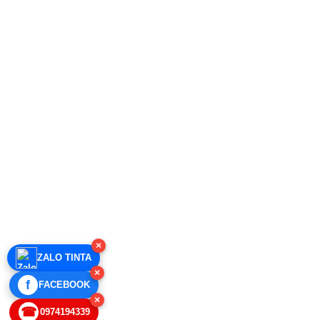
×
ZALO TINTA
×
f
FACEBOOK
×
☎
0974194339