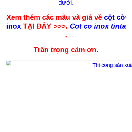
dưới.
Xem thêm các mẫu và giá về
cột cờ
inox
TẠI ĐÂY >>>.
Cot co inox tinta
.
Trân trọng cảm ơn.