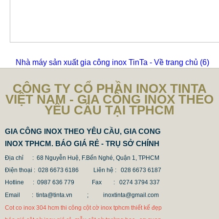
Nhà máy sản xuất gia công inox TinTa - Về trang chủ
(6)
CÔNG TY CỔ PHẦN INOX TINTA
VIỆT NAM - GIA CÔNG INOX THEO
YÊU CẦU TẠI TPHCM
GIA CÔNG INOX THEO YÊU CẦU, GIA CONG
INOX TPHCM. BÁO GIÁ RẺ - TRỤ SỞ CHÍNH
Địa chỉ : 68 Nguyễn Huệ, F.Bến Nghé, Quận 1, TPHCM
Điện thoại : 028 6673 6186
Liên hệ : 028 6673 6187
Hotline : 0987 636 779 Fax
: 0274 3794 337
Email : tinta@tinta.vn ;
inoxtinta@gmail.com
Cot co inox 304 hcm thi công cột cờ inox tphcm thiết kế đẹp