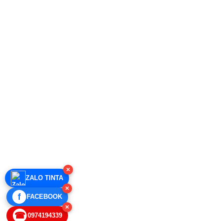
×
ZALO TINTA
×
f
FACEBOOK
×
☎
0974194339