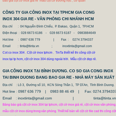
báo giá cột cờ inox giá rẻ mẫu cột cờ trường học , cơ quan
CÔNG TY GIA CÔNG INOX TẠI TPHCM GIA CONG
INOX 304 GIA RE - VĂN PHÒNG CHI NHÁNH HCM
Địa chỉ
: 04 Nguyễn Đình Chiểu, P. Đakao, Quận 1, TP.HCM
Điện thoại
: 028 6673 6186 - 028 6673 6187 -
0983884649
Hot line
: 0987 636 779 | Fax :
0274 3794337
Email
: tinta@tinta.vn ; inoxtinta@gmail.com
Cot co inox 304 . Cột cờ inox tphcm . TinTa thiết kế thi công cột cờ
inox tại tp hcm, cột cờ inox 304 dùng ngoài trời. Mẫu cột cờ đẹp rẻ.
GIA CÔNG INOX TẠI BÌNH DƯƠNG. CO SO GIA CONG INOX
TAI BINH DUONG BANG BAO GIA RE - NHÀ MÁY SẢN XUẤT
Địa chỉ
: Lô 3, Đường số 10, KCN Sóng Thần 1, TP Dĩ An, Tỉnh Bình Duong.
Hot line : 0987 636 779 | 0983 88 46 49 |
Fax: 0274.379433
Email : inoxtinta@gmail.com | tinta@tinta.vn
Bảng báo giá cột cờ inox 304 tại tphcm, cột cờ inox giá rẻ, cột cờ inox văn phòng
mẫu cột cờ inox dùng
trong
văn phòng.
Thiết kế bản vẽ cột cờ file cad thi công cột