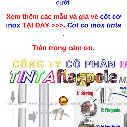
dưới.
Xem thêm các mẫu và giá về
cột cờ
inox
TẠI ĐÂY >>>.
Cot co inox tinta
.
Trân trọng cảm ơn.