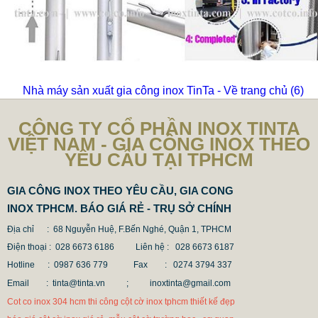
Nhà máy sản xuất gia công inox TinTa - Về trang chủ
(6)
CÔNG TY CỔ PHẦN INOX TINTA
VIỆT NAM - GIA CÔNG INOX THEO
YÊU CẦU TẠI TPHCM
GIA CÔNG INOX THEO YÊU CẦU, GIA CONG
INOX TPHCM. BÁO GIÁ RẺ - TRỤ SỞ CHÍNH
Địa chỉ : 68 Nguyễn Huệ, F.Bến Nghé, Quận 1, TPHCM
Điện thoại : 028 6673 6186
Liên hệ : 028 6673 6187
Hotline : 0987 636 779 Fax
: 0274 3794 337
Email : tinta@tinta.vn ;
inoxtinta@gmail.com
Cot co inox 304 hcm thi công cột cờ inox tphcm thiết kế đẹp