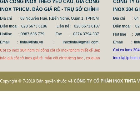
GIA CÔNG INOX THEO YÊU CẦU, GIA CONG
CÔNG TY G
INOX TPHCM. BÁO GIÁ RẺ - TRỤ SỞ CHÍNH
INOX 304 
Địa chỉ : 68 Nguyễn Huệ, F.Bến Nghé, Quận 1, TPHCM
Địa chỉ
: 04
Điện thoại : 028 6673 6186
Liên hệ : 028 6673 6187
Điện thoại
: 0
Hotline : 0987 636 779 Fax
: 0274 3794 337
Hot line
: 
Email : tinta@tinta.vn ;
inoxtinta@gmail.com
Email
: t
Cot co inox 304 
Cot co inox 304 hcm thi công cột cờ inox tphcm thiết kế đẹp
inox tại tp hcm,
báo giá cột cờ inox giá rẻ mẫu cột cờ trường học , cơ quan
Copyright © 7-2019 Bản quyền thuộc về
CÔNG TY CỔ PHẦN INOX TINTA 