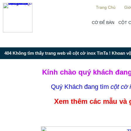
Từ mục này trở xuống là mã nguồn Zalo
Trang Chủ
Giớ
CỜ ĐỂ BÀN
CỘT 
404 Không tìm thấy trang web về cột cờ inox TinTa ! Khoan vội
Kính chào quý khách đang
Quý Khách đang tìm
cột cờ 
Xem thêm các mẫu và 