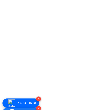
×
ZALO TINTA
×