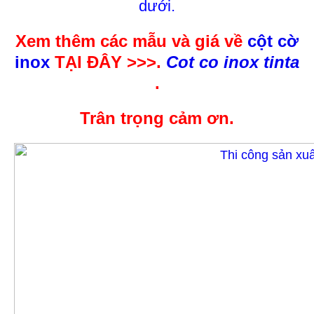
dưới.
Xem thêm các mẫu và giá về
cột cờ
inox
TẠI ĐÂY >>>.
Cot co inox tinta
.
Trân trọng cảm ơn.