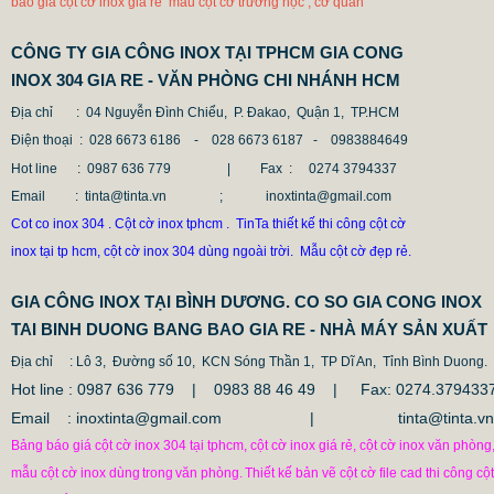
báo giá cột cờ inox giá rẻ mẫu cột cờ trường học , cơ quan
CÔNG TY GIA CÔNG INOX TẠI TPHCM GIA CONG
INOX 304 GIA RE - VĂN PHÒNG CHI NHÁNH HCM
Địa chỉ
: 04 Nguyễn Đình Chiểu, P. Đakao, Quận 1, TP.HCM
Điện thoại
: 028 6673 6186 - 028 6673 6187 -
0983884649
Hot line
: 0987 636 779 | Fax :
0274 3794337
Email
: tinta@tinta.vn ; inoxtinta@gmail.com
Cot co inox 304 . Cột cờ inox tphcm . TinTa thiết kế thi công cột cờ
inox tại tp hcm, cột cờ inox 304 dùng ngoài trời. Mẫu cột cờ đẹp rẻ.
GIA CÔNG INOX TẠI BÌNH DƯƠNG. CO SO GIA CONG INOX
TAI BINH DUONG BANG BAO GIA RE - NHÀ MÁY SẢN XUẤT
Địa chỉ
: Lô 3, Đường số 10, KCN Sóng Thần 1, TP Dĩ An, Tỉnh Bình Duong.
Hot line : 0987 636 779 | 0983 88 46 49 |
Fax: 0274.379433
Email : inoxtinta@gmail.com | tinta@tinta.vn
Bảng báo giá cột cờ inox 304 tại tphcm, cột cờ inox giá rẻ, cột cờ inox văn phòng
mẫu cột cờ inox dùng
trong
văn phòng.
Thiết kế bản vẽ cột cờ file cad thi công cột