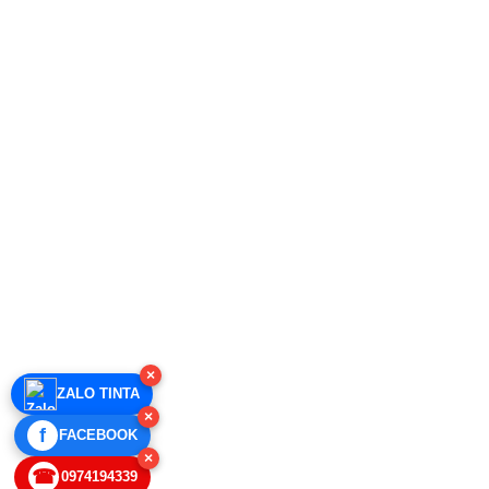
×
ZALO TINTA
×
f
FACEBOOK
×
☎
0974194339