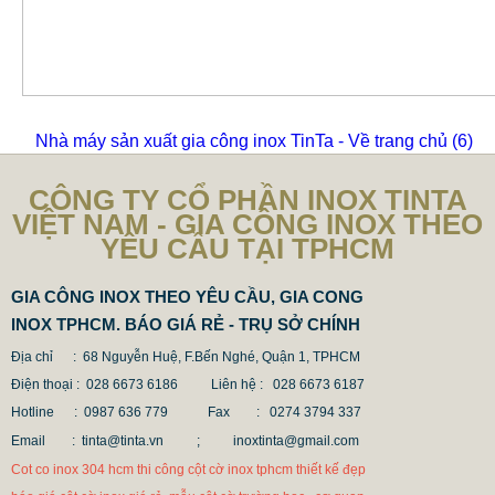
Nhà máy sản xuất gia công inox TinTa - Về trang chủ
(6)
CÔNG TY CỔ PHẦN INOX TINTA
VIỆT NAM - GIA CÔNG INOX THEO
YÊU CẦU TẠI TPHCM
GIA CÔNG INOX THEO YÊU CẦU, GIA CONG
INOX TPHCM. BÁO GIÁ RẺ - TRỤ SỞ CHÍNH
Địa chỉ : 68 Nguyễn Huệ, F.Bến Nghé, Quận 1, TPHCM
Điện thoại : 028 6673 6186
Liên hệ : 028 6673 6187
Hotline : 0987 636 779 Fax
: 0274 3794 337
Email : tinta@tinta.vn ;
inoxtinta@gmail.com
Cot co inox 304 hcm thi công cột cờ inox tphcm thiết kế đẹp