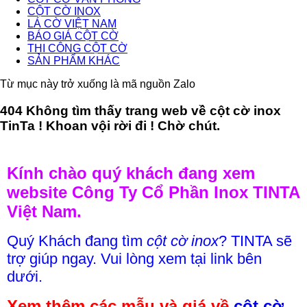
CỘT CỜ INOX
LÁ CỜ VIỆT NAM
BÁO GIÁ CỘT CỜ
THI CÔNG CỘT CỜ
SẢN PHẨM KHÁC
Từ mục này trở xuống là mã nguồn Zalo
404 Không tìm thấy trang web về cột cờ inox
TinTa ! Khoan vội rời đi ! Chờ chút.
Kính chào quý khách đang xem
website Công Ty Cổ Phần Inox TINTA
Việt Nam.
Quý Khách đang tìm
cột cờ inox
? TINTA sẽ
trợ giúp ngay. Vui lòng xem tại link bên
dưới.
Xem thêm các mẫu và giá về
cột cờ