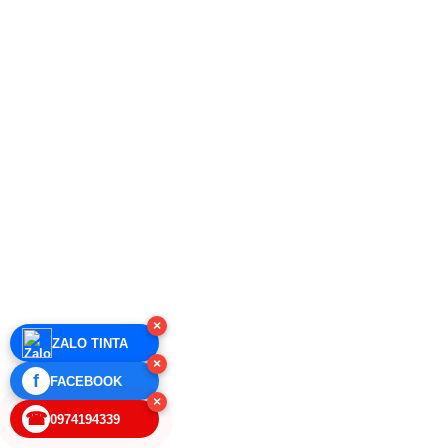
×
ZALO TINTA
×
f
FACEBOOK
×
☎
0974194339