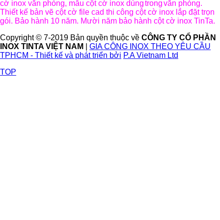
cờ inox văn phòng, mẫu cột cờ inox dùng
trong
văn phòng.
Thiết kế bản vẽ cột cờ file cad thi công cột cờ inox lắp đặt trọn
gói. Bảo hành 10 năm. Mười năm bảo hành cột cờ inox TinTa.
Copyright © 7-2019 Bản quyền thuộc về
CÔNG TY CỔ PHẦN
INOX TINTA VIỆT NAM
|
GIA CÔNG INOX THEO YÊU CẦU
TPHCM - Thiết kế và phát triển bởi
P.A Vietnam Ltd
TOP