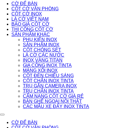
CỜ ĐỂ BÀN
CỘT CỜ VĂN PHÒNG
CỘT CỜ INOX
LÁ CỜ VIỆT NAM
BÁO GIÁ CỘT CỜ
THI CÔNG CỘT CỜ
SẢN PHẨM KHÁC
PHỤ KIỆN INOX
SẢN PHẨM INOX
CỘT CHÓNG SÉT
LÁ CỜ CÁC NƯỚC
INOX VÀNG TITAN
GIA CÔNG INOX TINTA
MÁNG XỐI INOX
CỘT ĐÈN CHIẾU SÁNG
CỘT CHẮN INOX TINTA
TRỤ GẮN CAMERA INOX
TRỤ CHẮN INOX TINTA
CẨM NANG CỘT CỜ GIÁ RẺ
BÀN GHẾ NGOẠI NỘI THẤT
CÁC MẪU XE ĐẨY INOX TINTA
CỜ ĐỂ BÀN
CỘT CỜ VĂN PHÒNG