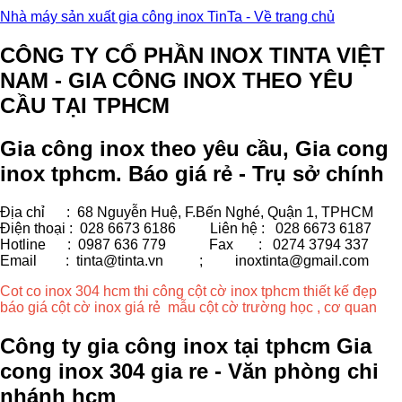
Nhà máy sản xuất gia công inox TinTa - Về trang chủ
CÔNG TY CỔ PHẦN INOX TINTA VIỆT
NAM - GIA CÔNG INOX THEO YÊU
CẦU TẠI TPHCM
Gia công inox theo yêu cầu, Gia cong
inox tphcm. Báo giá rẻ - Trụ sở chính
Địa chỉ : 68 Nguyễn Huệ, F.Bến Nghé, Quận 1, TPHCM
Điện thoại : 028 6673 6186
Liên hệ : 028 6673 6187
Hotline : 0987 636 779 Fax
: 0274 3794 337
Email : tinta@tinta.vn ;
inoxtinta@gmail.com
Cot co inox 304 hcm thi công cột cờ inox tphcm thiết kế đẹp
báo giá cột cờ inox giá rẻ mẫu cột cờ trường học , cơ quan
Công ty gia công inox tại tphcm Gia
cong inox 304 gia re - Văn phòng chi
nhánh hcm