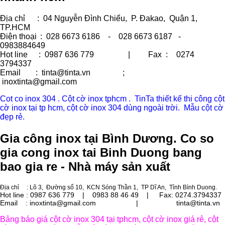
Địa chỉ
: 04 Nguyễn Đình Chiểu, P. Đakao, Quận 1,
TP.HCM
Điện thoại
: 028 6673 6186 - 028 6673 6187 -
0983884649
Hot line
: 0987 636 779 | Fax :
0274
3794337
Email
: tinta@tinta.vn ;
inoxtinta@gmail.com
Cot co inox 304 . Cột cờ inox tphcm . TinTa thiết kế thi công cột
cờ inox tại tp hcm, cột cờ inox 304 dùng ngoài trời. Mẫu cột cờ
đẹp rẻ.
Gia công inox tại Bình Dương. Co so
gia cong inox tai Binh Duong bang
bao gia re - Nhà máy sản xuất
Địa chỉ
: Lô 3, Đường số 10, KCN Sóng Thần 1, TP Dĩ An, Tỉnh Bình Duong.
Hot line : 0987 636 779 | 0983 88 46 49 |
Fax: 0274.3794337
Email : inoxtinta@gmail.com | tinta@tinta.vn
Bảng báo giá cột cờ inox 304 tại tphcm, cột cờ inox giá rẻ, cột