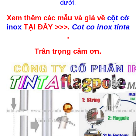
dưới.
Xem thêm các mẫu và giá về
cột cờ
inox
TẠI ĐÂY >>>.
Cot co inox tinta
.
Trân trọng cảm ơn.