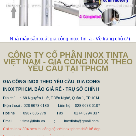
Nhà máy sản xuất gia công inox TinTa - Về trang chủ
(6)
CÔNG TY CỔ PHẦN INOX TINTA
VIỆT NAM - GIA CÔNG INOX THEO
YÊU CẦU TẠI TPHCM
GIA CÔNG INOX THEO YÊU CẦU, GIA CONG
INOX TPHCM. BÁO GIÁ RẺ - TRỤ SỞ CHÍNH
Địa chỉ : 68 Nguyễn Huệ, F.Bến Nghé, Quận 1, TPHCM
Điện thoại : 028 6673 6186
Liên hệ : 028 6673 6187
Hotline : 0987 636 779 Fax
: 0274 3794 337
Email : tinta@tinta.vn ;
inoxtinta@gmail.com
Cot co inox 304 hcm thi công cột cờ inox tphcm thiết kế đẹp