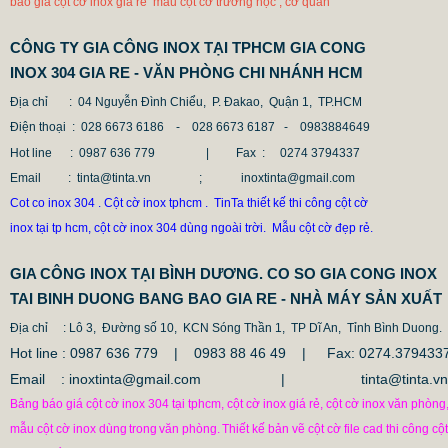
báo giá cột cờ inox giá rẻ mẫu cột cờ trường học , cơ quan
CÔNG TY GIA CÔNG INOX TẠI TPHCM GIA CONG
INOX 304 GIA RE - VĂN PHÒNG CHI NHÁNH HCM
Địa chỉ
: 04 Nguyễn Đình Chiểu, P. Đakao, Quận 1, TP.HCM
Điện thoại
: 028 6673 6186 - 028 6673 6187 -
0983884649
Hot line
: 0987 636 779 | Fax :
0274 3794337
Email
: tinta@tinta.vn ; inoxtinta@gmail.com
Cot co inox 304 . Cột cờ inox tphcm . TinTa thiết kế thi công cột cờ
inox tại tp hcm, cột cờ inox 304 dùng ngoài trời. Mẫu cột cờ đẹp rẻ.
GIA CÔNG INOX TẠI BÌNH DƯƠNG. CO SO GIA CONG INOX
TAI BINH DUONG BANG BAO GIA RE - NHÀ MÁY SẢN XUẤT
Địa chỉ
: Lô 3, Đường số 10, KCN Sóng Thần 1, TP Dĩ An, Tỉnh Bình Duong.
Hot line : 0987 636 779 | 0983 88 46 49 |
Fax: 0274.379433
Email : inoxtinta@gmail.com | tinta@tinta.vn
Bảng báo giá cột cờ inox 304 tại tphcm, cột cờ inox giá rẻ, cột cờ inox văn phòng
mẫu cột cờ inox dùng
trong
văn phòng.
Thiết kế bản vẽ cột cờ file cad thi công cột