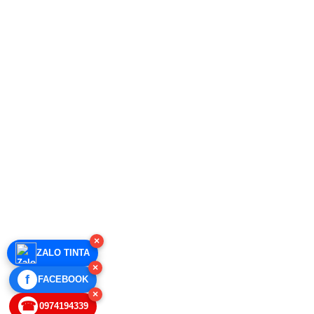
×
ZALO TINTA
×
f
FACEBOOK
×
☎
0974194339