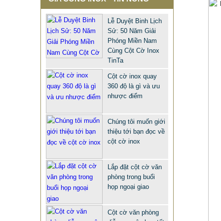
QUẢNG TRƯỜNG INOX BẢO
HÀNH 10 NĂM
Lễ Duyệt Binh Lịch
678.999 VNĐ
687.999 VNĐ
Sử: 50 Năm Giải
Phóng Miền Nam
Mẫu: CỘT CỜ INOX NGOÀI TRỜI
Cùng Cột Cờ Inox
TinTa
Cột cờ inox quay
360 độ là gì và ưu
nhược điểm
Chúng tôi muốn giới
thiệu tới bạn đọc về
cột cờ inox
Lắp đặt cột cờ văn
phòng trong buổi
họp ngoại giao
Cột cờ văn phòng