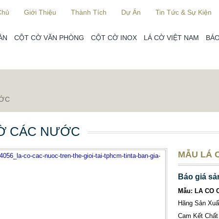
Chủ
Giới Thiệu
Thành Tích
Dự Án
Tin Tức & Sự Kiện
ÀN
CỘT CỜ VĂN PHÒNG
CỘT CỜ INOX
LÁ CỜ VIỆT NAM
BÁO
ƯỚC
Ờ CÁC NƯỚC
MẪU LÁ 
Báo giá sả
Mẫu: LA CO 
Hãng Sản Xu
Cam Kết Chất