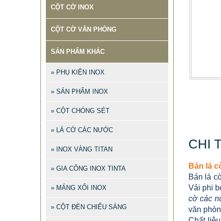
CỘT CỜ INOX
CỘT CỜ VĂN PHÒNG
SẢN PHẨM KHÁC
» PHỤ KIỆN INOX
» SẢN PHẨM INOX
» CỘT CHÓNG SÉT
» LÁ CỜ CÁC NƯỚC
CHI 
» INOX VÀNG TITAN
Bán lá c
» GIA CÔNG INOX TINTA
Bán lá c
Vải phi 
» MÁNG XỐI INOX
cờ các n
» CỘT ĐÈN CHIẾU SÁNG
văn phòn
Chất liệ