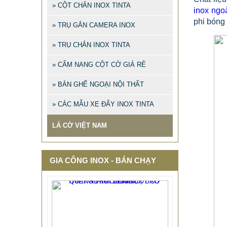
» CỘT CHẮN INOX TINTA
inox ngoà
phi bóng
» TRỤ GẮN CAMERA INOX
» TRỤ CHẮN INOX TINTA
» CẨM NANG CỘT CỜ GIÁ RẺ
» BÀN GHẾ NGOẠI NỘI THẤT
» CÁC MẪU XE ĐẨY INOX TINTA
LÁ CỜ VIỆT NAM
GIA CÔNG INOX - BÁN CHẠY