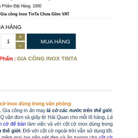
 Phẩm Đặt Hàng: 1000
 Gia công Inox TinTa Chưa Gồm VAT
A HÀNG
MUA HÀNG
GIA CÔNG INOX TINTA
 Phẩm :
ột cờ inox dùng trong văn phòng
i. Gia công in ấn may
lá cờ các nước trên thế giới
.
Q vận đơn và giấy tờ Hải Quan cho mỗi lô hàng.
Lá
m cờ để bàn
làm việc và với cột cờ inox dùng trong
 thế giới
. Đối với cột cờ ngoài trời vẫn sử dụng tốt.
à mềm mại tạo nên nét đẹp và ân tượng cho
cột cờ