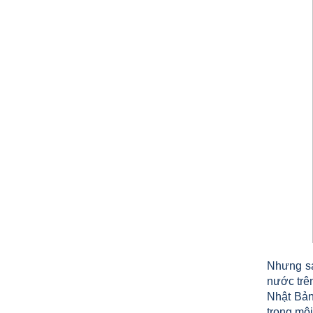
XE ĐẨY HÀNH LÝ SÂN BAY TẠI
TPHCM THƯƠNG HIỆU TINTA
9.577.900 VNĐ
9.757.900 VNĐ
Mẫu: MAU XE DAY INOX 304 GIA RE
Nhưng sa
nước trên
Nhật Bản
trong môi