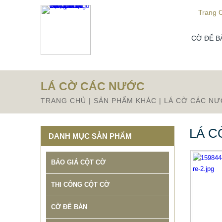
Từ mục này trở xuống là mã nguồn Zalo
Trang 
CỜ ĐỂ B
LÁ CỜ CÁC NƯỚC
TRANG CHỦ
|
SẢN PHẨM KHÁC
|
LÁ CỜ CÁC N
LÁ C
DANH MỤC SẢN PHẨM
BÁO GIÁ CỘT CỜ
THI CÔNG CỘT CỜ
CỜ ĐỂ BÀN