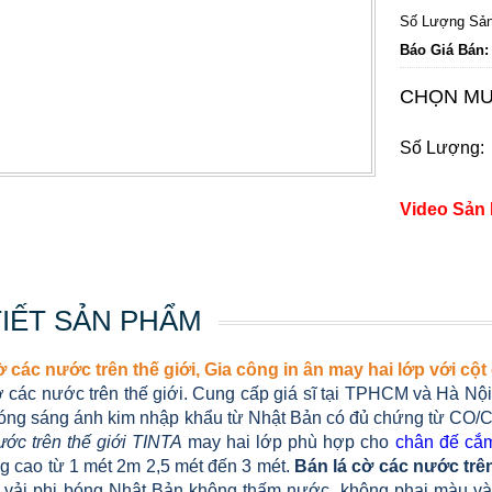
Số Lượng Sản
Báo Giá Bán:
CHỌN MU
Số Lượng:
Video Sản
TIẾT SẢN PHẨM
ờ các nước trên thế giới, Gia công in ân may hai lớp với c
ờ các nước trên thế giới. Cung cấp giá sĩ tại TPHCM và Hà Nộ
bóng sáng ánh kim nhập khẩu từ Nhật Bản có đủ chứng từ CO/C
ước trên thế giới TINTA
may hai lớp phù hợp cho
chân đế cắ
g cao từ 1 mét 2m 2,5 mét đến 3 mét.
Bán lá cờ các nước trên
u vải phi bóng Nhật Bản không thấm nước, không phai màu v