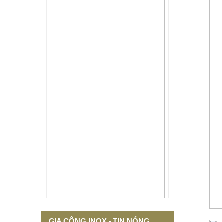
THIẾT KẾ THI CÔNG CỘT CỜ
GIA CÔNG INOX - TIN NÓNG