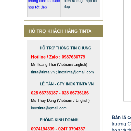
diễn ra cuộc họp tốt
đẹp
HỖ TRỢ KHÁCH HÀNG TINTA
HỖ TRỢ THÔNG TIN CHUNG
Hotline / Zalo : 0987636779
QUÀ TẶNG Ý NGHĨA CHO SẾP –
Mr Hoang Thai (Vietnam/English)
ĐỘC LẠ, SANG TRỌNG - CỜ ĐỂ
tinta@tinta.vn ; inoxtinta@gmail.com
BÀN & HỘP BÚT CAO CẤP
LỄ TÂN - CTY INOX TINTA VN
2.968.680 VNĐ
2.986.860 VNĐ
028 66736187 - 028 66736186
Mẫu: QUA TANG Y NGHIA CHO SEP
Ms Thùy Dung (Vietnam / English)
inoxtinta@gmail.com
Bán lá c
PHÒNG KINH DOANH
trường C
0974194339 - 0247 3794337
hơn và th