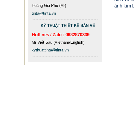
Hoàng Gia Phú (Mr)
ánh kim 
tinta@tinta.vn
KỸ THUẬT THIẾT KẾ BẢN VẼ
Hotlines / Zalo : 0982870339
Mr Viết Sáu (Vietnam/English)
kythuattinta@tinta.vn
MẪU XE ĐẨY INOX ĐẸP GIÁ RẺ -