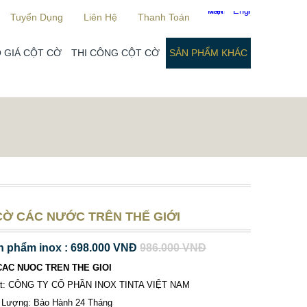
Tuyển Dụng
Liên Hệ
Thanh Toán
 GIÁ CỘT CỜ
THI CÔNG CỘT CỜ
SẢN PHẨM KHÁC
CỜ CÁC NƯỚC TRÊN THẾ GIỚI
n phẩm inox : 698.000 VNĐ
986.000 VNĐ
CAC NUOC TREN THE GIOI
ất: CÔNG TY CỔ PHẦN INOX TINTA VIỆT NAM
 Lượng: Bảo Hành 24 Tháng