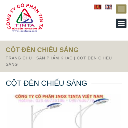
Từ mục này trở xuống là mã nguồn Zalo
CỘT ĐÈN CHIẾU SÁNG
TRANG CHỦ
|
SẢN PHẨM KHÁC
|
CỘT ĐÈN CHIẾU
SÁNG
CỘT ĐÈN CHIẾU SÁNG