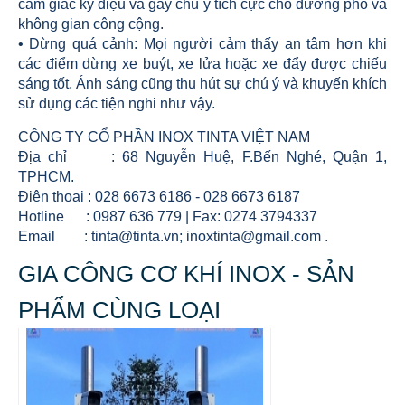
cảm giác kỳ diệu và gây chú ý tích cực cho đường phố và
không gian công cộng.
• Dừng quá cảnh: Mọi người cảm thấy an tâm hơn khi
các điểm dừng xe buýt, xe lửa hoặc xe đẩy được chiếu
sáng tốt. Ánh sáng cũng thu hút sự chú ý và khuyến khích
sử dụng các tiện nghi như vậy.
CÔNG TY CỔ PHẦN INOX TINTA VIỆT NAM
Địa chỉ : 68 Nguyễn Huệ, F.Bến Nghé, Quận 1,
TPHCM.
Điện thoại : 028 6673 6186 - 028 6673 6187
Hotline : 0987 636 779 | Fax: 0274 3794337
Email : tinta@tinta.vn; inoxtinta@gmail.com .
GIA CÔNG CƠ KHÍ INOX - SẢN
PHẨM CÙNG LOẠI