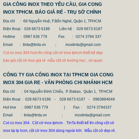
GIA CÔNG INOX THEO YÊU CẦU, GIA CONG
INOX TPHCM. BÁO GIÁ RẺ - TRỤ SỞ CHÍNH
Địa chỉ : 68 Nguyễn Huệ, F.Bến Nghé, Quận 1, TPHCM
Điện thoại : 028 6673 6186
Liên hệ : 028 6673 6187
CỘT INOX 304 NÂNG HẠ
Hotline : 0987 636 779 Fax
: 0274 3794 337
685.700 VNĐ
865.700 VNĐ
Email : tinta@tinta.vn ;
inoxtinta@gmail.com
Mẫu: COT INOX 304 SUS
Cot co inox 304 hcm thi công cột cờ inox tphcm thiết kế đẹp
báo giá cột cờ inox giá rẻ mẫu cột cờ trường học , cơ quan
CÔNG TY GIA CÔNG INOX TẠI TPHCM GIA CONG
INOX 304 GIA RE - VĂN PHÒNG CHI NHÁNH HCM
Địa chỉ
: 04 Nguyễn Đình Chiểu, P. Đakao, Quận 1, TP.HCM
Điện thoại
: 028 6673 6186 - 028 6673 6187 -
0983884649
Hot line
: 0987 636 779 | Fax :
0274 3794337
Email
: tinta@tinta.vn ; inoxtinta@gmail.com
Cot co inox 304 . Cột cờ inox tphcm . TinTa thiết kế thi công cột cờ
inox tại tp hcm, cột cờ inox 304 dùng ngoài trời. Mẫu cột cờ đẹp rẻ.