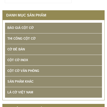
DANH MỤC SẢN PHẨM
BÁO GIÁ CỘT CỜ
THI CÔNG CỘT CỜ
CỜ ĐỂ BÀN
CỘT CỜ INOX
CỘT CỜ VĂN PHÒNG
SẢN PHẨM KHÁC
LÁ CỜ VIỆT NAM
THIẾT KẾ THI CÔNG CỘT CỜ QUẢNG TRƯỜNG INOX
BẢO HÀNH 10 NĂM