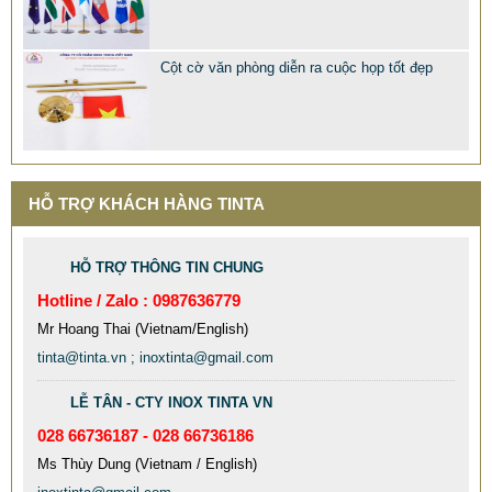
Cột cờ văn phòng diễn ra cuộc họp tốt đẹp
MẪU XE ĐẨY INOX ĐẸP GIÁ RẺ - XE ĐẨY HÀNH LÝ SÂN
BAY TẠI TPHCM THƯƠNG HIỆU TINTA
9.577.900 VNĐ
9.757.900 VNĐ
Mẫu: MAU XE DAY INOX 304 GIA RE
HỖ TRỢ KHÁCH HÀNG TINTA
HỖ TRỢ THÔNG TIN CHUNG
Hotline / Zalo : 0987636779
Mr Hoang Thai (Vietnam/English)
tinta@tinta.vn ; inoxtinta@gmail.com
LỄ TÂN - CTY INOX TINTA VN
028 66736187 - 028 66736186
Ms Thùy Dung (Vietnam / English)