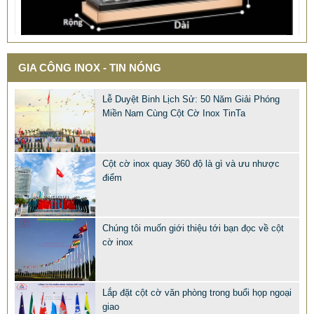
QUÀ TẶNG Ý NGHĨA CHO SẾP – ĐỘC LẠ, SANG TRỌNG -
CỜ ĐỂ BÀN & HỘP BÚT CAO CẤP
GIA CÔNG INOX - TIN NÓNG
2.968.680 VNĐ
2.986.860 VNĐ
Lễ Duyệt Binh Lịch Sử: 50 Năm Giải Phóng
Mẫu: QUA TANG Y NGHIA CHO SEP
Miền Nam Cùng Cột Cờ Inox TinTa
Cột cờ inox quay 360 độ là gì và ưu nhược
điểm
Chúng tôi muốn giới thiệu tới bạn đọc về cột
cờ inox
Lắp đặt cột cờ văn phòng trong buổi họp ngoại
giao