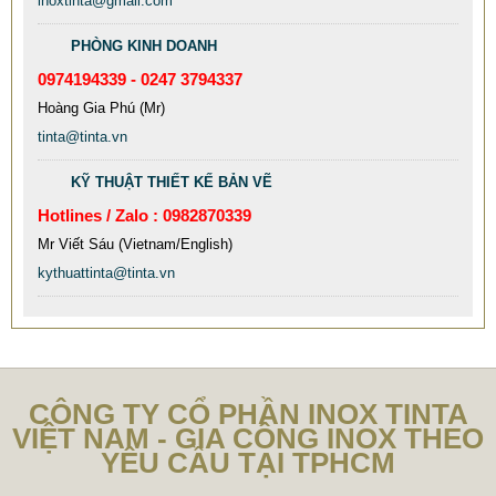
inoxtinta@gmail.com
MẪU CỘT CỜ INOX ĐẸP GIÁ RẺ
PHÒNG KINH DOANH
2.896.700 VNĐ
2.986.700 VNĐ
0974194339 - 0247 3794337
Mẫu: MAU COT CO INOX 304
Hoàng Gia Phú (Mr)
tinta@tinta.vn
KỸ THUẬT THIẾT KẾ BẢN VẼ
Hotlines / Zalo : 0982870339
Mr Viết Sáu (Vietnam/English)
kythuattinta@tinta.vn
CÔNG TY CỔ PHẦN INOX TINTA
VIỆT NAM - GIA CÔNG INOX THEO
YÊU CẦU TẠI TPHCM