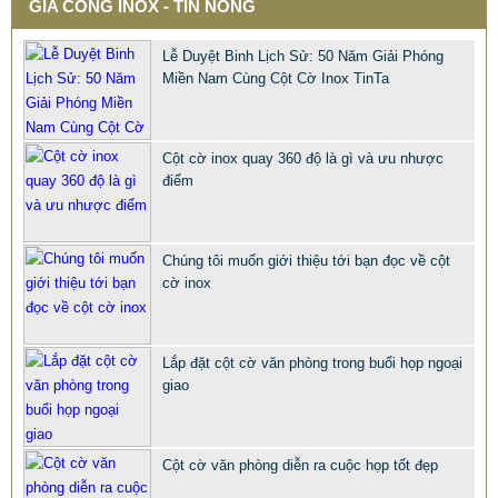
GIA CÔNG INOX - TIN NÓNG
Lễ Duyệt Binh Lịch Sử: 50 Năm Giải Phóng
Miền Nam Cùng Cột Cờ Inox TinTa
Cột cờ inox quay 360 độ là gì và ưu nhược
điểm
Chúng tôi muốn giới thiệu tới bạn đọc về cột
QUÀ TẶNG Ý NGHĨA CHO SẾP – ĐỘC LẠ, SANG TRỌNG -
cờ inox
CỜ ĐỂ BÀN & HỘP BÚT CAO CẤP
2.968.680 VNĐ
2.986.860 VNĐ
Mẫu: QUA TANG Y NGHIA CHO SEP
Lắp đặt cột cờ văn phòng trong buổi họp ngoại
giao
Cột cờ văn phòng diễn ra cuộc họp tốt đẹp