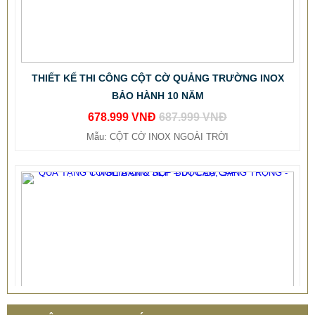
THIẾT KẾ THI CÔNG CỘT CỜ QUẢNG TRƯỜNG INOX
BẢO HÀNH 10 NĂM
678.999 VNĐ
687.999 VNĐ
Mẫu: CỘT CỜ INOX NGOÀI TRỜI