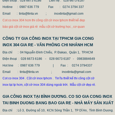
Điện thoại : 028 6673 6186
Liên hệ : 028 6673 6187
Hotline : 0987 636 779 Fax
: 0274 3794 337
Email : tinta@tinta.vn ;
inoxtinta@gmail.com
Cot co inox 304 hcm thi công cột cờ inox tphcm thiết kế đẹp
báo giá cột cờ inox giá rẻ mẫu cột cờ trường học , cơ quan
MẪU CỘT CỜ INOX ĐẸP GIÁ RẺ
CÔNG TY GIA CÔNG INOX TẠI TPHCM GIA CONG
2.896.700 VNĐ
2.986.700 VNĐ
INOX 304 GIA RE - VĂN PHÒNG CHI NHÁNH HCM
Mẫu: MAU COT CO INOX 304
Địa chỉ
: 04 Nguyễn Đình Chiểu, P. Đakao, Quận 1, TP.HCM
Điện thoại
: 028 6673 6186 - 028 6673 6187 -
0983884649
Hot line
: 0987 636 779 | Fax :
0274 3794337
Email
: tinta@tinta.vn ; inoxtinta@gmail.com
Cot co inox 304 . Cột cờ inox tphcm . TinTa thiết kế thi công cột cờ
inox tại tp hcm, cột cờ inox 304 dùng ngoài trời. Mẫu cột cờ đẹp rẻ.
GIA CÔNG INOX TẠI BÌNH DƯƠNG. CO SO GIA CONG INOX
TAI BINH DUONG BANG BAO GIA RE - NHÀ MÁY SẢN XUẤT
Địa chỉ
: Lô 3, Đường số 10, KCN Sóng Thần 1, TP Dĩ An, Tỉnh Bình Duong.