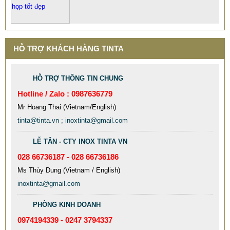
HỖ TRỢ KHÁCH HÀNG TINTA
HỖ TRỢ THÔNG TIN CHUNG
Hotline / Zalo : 0987636779
Mr Hoang Thai (Vietnam/English)
tinta@tinta.vn ; inoxtinta@gmail.com
LỄ TÂN - CTY INOX TINTA VN
028 66736187 - 028 66736186
Ms Thùy Dung (Vietnam / English)
inoxtinta@gmail.com
PHÒNG KINH DOANH
MẪU XE ĐẨY INOX ĐẸP GIÁ RẺ - XE ĐẨY HÀNH LÝ SÂN
BAY TẠI TPHCM THƯƠNG HIỆU TINTA
0974194339 - 0247 3794337