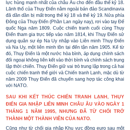
lực hùng mạnh nhất của châu Âu cho đến đầu thế kỷ 18.
Lãnh thổ của Thụy Điển nằm ngoài bán đảo Scandinavia
đã dần dần bị mất trong thế kỷ 18 và thế kỷ 19. Nửa phía
Đông của Thụy Điển (Phần Lan ngày nay), rơi vào tay Đế
quốc Nga năm 1809. Cuộc chiến tranh cuối cùng Thụy
Điển tham gia trực tiếp vào năm 1814, khi Thụy Điển sử
dụng quân sự ép Na Uy nhập vào Liên minh Thụy Điển
và Na Uy, một liên minh tồn tại đến tận năm 1905. Kể từ
đó, Thụy Điển là một nước hòa bình, áp dụng chính sách
đối ngoại không liên kết vào thời bình và chính sách trung
lập thời chiến. Thụy Điển giữ vai trò trung lập trong cả hai
cuộc chiến tranh thế giới và Chiến tranh Lạnh, mặc dù từ
năm 2009 Thụy Điển đã chuyển sang hợp tác công khai
với NATO.
SAU KHI KẾT THÚC CHIẾN TRANH LẠNH, THỤY
ĐIỂN GIA NHẬP LIÊN MINH CHÂU ÂU VÀO NGÀY 1
THÁNG 1 NĂM 1995, NHƯNG ĐÃ TỪ CHỐI TRỞ
THÀNH MỘT THÀNH VIÊN CỦA NATO.
Cũng như từ chối gia nhập Khu vực đồng euro sau một