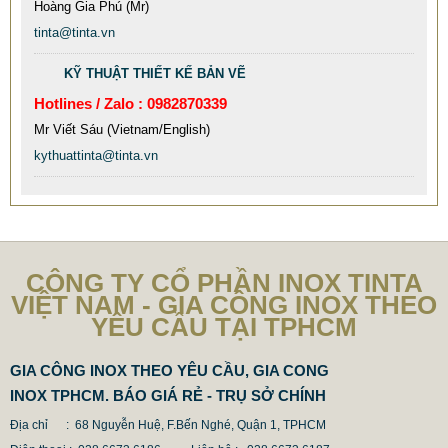
Hoàng Gia Phú (Mr)
9.577.900 VNĐ
9.757.900 VNĐ
tinta@tinta.vn
Mẫu: MAU XE DAY INOX 304 GIA RE
KỸ THUẬT THIẾT KẾ BẢN VẼ
Hotlines / Zalo : 0982870339
Mr Viết Sáu (Vietnam/English)
kythuattinta@tinta.vn
CÔNG TY CỔ PHẦN INOX TINTA
VIỆT NAM - GIA CÔNG INOX THEO
YÊU CẦU TẠI TPHCM
GIA CÔNG INOX THEO YÊU CẦU, GIA CONG
INOX TPHCM. BÁO GIÁ RẺ - TRỤ SỞ CHÍNH
Địa chỉ : 68 Nguyễn Huệ, F.Bến Nghé, Quận 1, TPHCM