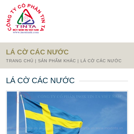
Từ mục này trở xuống là mã nguồn Zalo
LÁ CỜ CÁC NƯỚC
TRANG CHỦ
|
SẢN PHẨM KHÁC
|
LÁ CỜ CÁC NƯỚC
LÁ CỜ CÁC NƯỚC