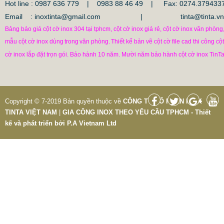
Hot line : 0987 636 779 | 0983 88 46 49 |
Fax: 0274.379433
Email : inoxtinta@gmail.com | tinta@tinta.vn
Bảng báo giá cột cờ inox 304 tại tphcm, cột cờ inox giá rẻ, cột cờ inox văn phòng
mẫu cột cờ inox dùng
trong
văn phòng.
Thiết kế bản vẽ cột cờ file cad thi công cột
cờ inox lắp đặt trọn gói. Bảo hành 10 năm. Mười năm bảo hành cột cờ inox TinTa
Copyright © 7-2019 Bản quyền thuộc về
CÔNG TY CỔ PHẦN INOX
TINTA VIỆT NAM
|
GIA CÔNG INOX THEO YÊU CẦU TPHCM - Thiết
kế và phát triển bởi
P.A Vietnam Ltd
CỘT INOX 304 NÂNG HẠ
685.700 VNĐ
865.700 VNĐ
Mẫu: COT INOX 304 SUS