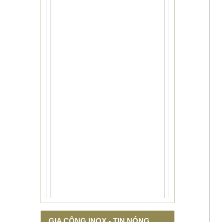
THIẾT KẾ THI CÔNG CỘT CỜ
GIA CÔNG INOX - TIN NÓNG