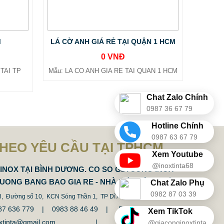
M
LÁ CỜ ANH GIÁ RẺ TẠI QUẬN 1 HCM
0 VNĐ
TAI TP
Mẫu: LA CO ANH GIA RE TAI QUAN 1 HCM
Chat Zalo Chính
0987 36 67 79
Hotline Chính
0987 63 67 79
THEO YÊU CẦU TẠI TPHCM
Xem Youtube
@inoxtinta68
INOX TẠI BÌNH DƯƠNG. CO SO GIA CONG INOX
DUONG BANG BAO GIA RE - NHÀ MÁY SẢN XUẤT
Chat Zalo Phụ
0982 87 03 39
 3, Đường số 10, KCN Sóng Thần 1, TP Dĩ An, Tỉnh Bình Duong.
 0987 636 779 | 0983 88 46 49 |
Fax: 0274.3794337
Xem TikTok
inoxtinta@gmail.com | tinta@tinta.vn
@giaconginoxtinta