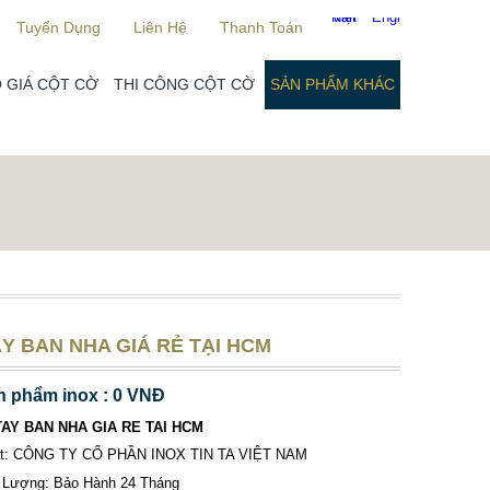
Tuyển Dụng
Liên Hệ
Thanh Toán
 GIÁ CỘT CỜ
THI CÔNG CỘT CỜ
SẢN PHẨM KHÁC
Y BAN NHA GIÁ RẺ TẠI HCM
n phẩm inox : 0 VNĐ
TAY BAN NHA GIA RE TAI HCM
ất: CÔNG TY CỔ PHẦN INOX TIN TA VIỆT NAM
 Lượng: Bảo Hành 24 Tháng