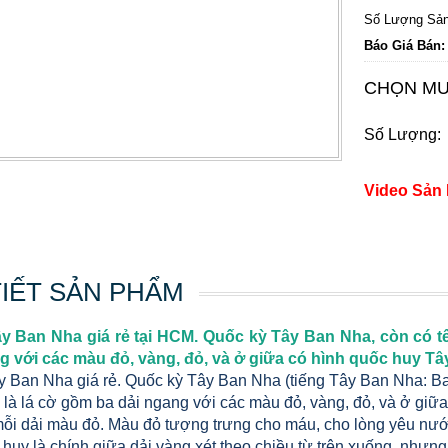
Số Lượng Sản
Báo Giá Bán:
CHỌN MU
Số Lượng:
Video Sản
TIẾT SẢN PHẨM
y Ban Nha giá rẻ tại HCM. Quốc kỳ Tây Ban Nha, còn có tê
g với các màu đỏ, vàng, đỏ, và ở giữa có hình quốc huy Tâ
y Ban Nha giá rẻ.
Quốc kỳ Tây Ban Nha (tiếng Tây Ban Nha: Ba
, là lá cờ gồm ba dải ngang với các màu đỏ, vàng, đỏ, và ở gi
mỗi dải màu đỏ. Màu đỏ tượng trưng cho máu, cho lòng yêu nước
huy là chính giữa dải vàng xét theo chiều từ trên xuống, nhưng 