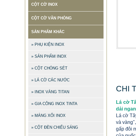
CỘT CỜ INOX
CỘT CỜ VĂN PHÒNG
SẢN PHẨM KHÁC
» PHỤ KIỆN INOX
» SẢN PHẨM INOX
» CỘT CHÓNG SÉT
» LÁ CỜ CÁC NƯỚC
CHI 
» INOX VÀNG TITAN
Lá cờ Tâ
» GIA CÔNG INOX TINTA
dải ngan
Lá cờ Tâ
» MÁNG XỐI INOX
và vàng"
» CỘT ĐÈN CHIẾU SÁNG
gấp đôi 
của quốc 