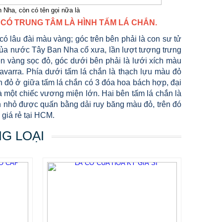
 Nha, còn có tên gọi nữa là
CÓ TRUNG TÂM LÀ HÌNH TẤM LÁ CHẮN.
 có lâu đài màu vàng; góc trên bên phải là con sư tử
 của nước Tây Ban Nha cổ xưa, lần lượt tượng trưng
n vàng sọc đỏ, góc dưới bên phải là lưới xích màu
arra. Phía dưới tấm lá chắn là thạch lựu màu đỏ
 đỏ ở giữa tấm lá chắn có 3 đóa hoa bách hợp, đại
à một chiếc vương miện lớn. Hai bên tấm lá chắn là
ện nhỏ được quấn bằng dải ruy băng màu đỏ, trên đó
giá rẻ tại HCM.
NG LOẠI