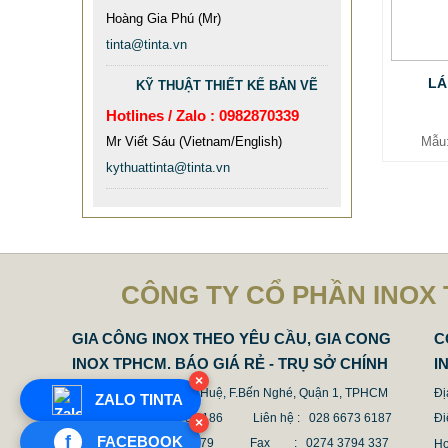
Hoàng Gia Phú (Mr)
tinta@tinta.vn
LÁ
KỸ THUẬT THIẾT KẾ BẢN VẼ
Hotlines / Zalo : 0982870339
Mr Viết Sáu (Vietnam/English)
Mẫu
kythuattinta@tinta.vn
CÔNG TY CỔ PHẦN INOX 
GIA CÔNG INOX THEO YÊU CẦU, GIA CONG
C
INOX TPHCM. BÁO GIÁ RẺ - TRỤ SỞ CHÍNH
I
×
Địa chỉ : 68 Nguyễn Huệ, F.Bến Nghé, Quận 1, TPHCM
Đị
ZALO TINTA
Điện thoại : 028 6673 6186
Liên hệ : 028 6673 6187
Đi
×
f
FACEBOOK
Hotline : 0987 636 779 Fax
: 0274 3794 337
Ho
MẪU XE ĐẨY INOX ĐẸP GIÁ RẺ -