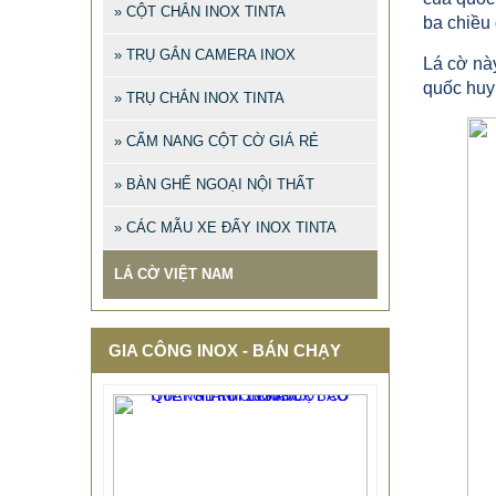
» CỘT CHẮN INOX TINTA
ba chiều
» TRỤ GẮN CAMERA INOX
Lá cờ nà
quốc huy
» TRỤ CHẮN INOX TINTA
» CẨM NANG CỘT CỜ GIÁ RẺ
» BÀN GHẾ NGOẠI NỘI THẤT
» CÁC MẪU XE ĐẨY INOX TINTA
LÁ CỜ VIỆT NAM
GIA CÔNG INOX - BÁN CHẠY