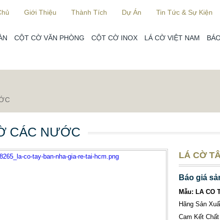
Chủ
Giới Thiệu
Thành Tích
Dự Án
Tin Tức & Sự Kiện
ÀN
CỘT CỜ VĂN PHÒNG
CỘT CỜ INOX
LÁ CỜ VIỆT NAM
BÁO
ƯỚC
Ờ CÁC NƯỚC
LÁ CỜ TÂ
Báo giá sả
Mẫu: LA CO 
Hãng Sản Xu
Cam Kết Chất