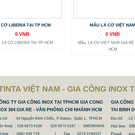
 CỜ LIBERIA TẠI TP HCM
MẪU LÁ CỜ VIỆT NA
0 VNĐ
0 VNĐ
: LA CO LIBERIA TAI TP HCM
Mẫu: LA CO VIET NAM GIA RE 
HCM
TINTA VIỆT NAM - GIA CÔNG INOX 
ÔNG TY GIA CÔNG INOX TẠI TPHCM GIA CONG
GIA CÔNG 
NOX 304 GIA RE - VĂN PHÒNG CHI NHÁNH HCM
TAI BINH 
a chỉ
: 04 Nguyễn Đình Chiểu, P. Đakao, Quận 1, TP.HCM
Địa chỉ
: Lô
Hot line :
ện thoại
: 028 6673 6186 - 028 6673 6187 -
0983884649
Email : 
t line
: 0987 636 779 | Fax :
0274 3794337