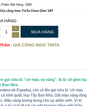
 Phẩm Đặt Hàng: 1000
 Gia công Inox TinTa Chưa Gồm VAT
A HÀNG
MUA HÀNG
GIA CÔNG INOX TINTA
 Phẩm :
n gọi nữa là "cờ máu và vàng", là lá cờ gồm ba
y Ban Nha.
ndera de España), còn có tên gọi nữa là "cờ máu
ữa có hình quốc huy Tây Ban Nha. Dải màu vàng rộng
. Màu vàng tượng trưng cho sự phồn vinh. Vị trí
ở vị trí cách lề trái cờ một khoảng bằng một phần