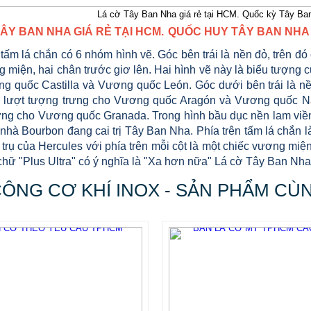
Lá cờ Tây Ban Nha giá rẻ tại HCM. Quốc kỳ Tây Ban
ÂY BAN NHA GIÁ RẺ TẠI HCM.
QUỐC HUY TÂY BAN NHA 
tấm lá chắn có 6 nhóm hình vẽ. Góc bên trái là nền đỏ, trên đó
g miện, hai chân trước giơ lên. Hai hình vẽ này là biểu tượng
g quốc Castilla và Vương quốc León. Góc dưới bên trái là nề
n lượt tượng trưng cho Vương quốc Aragón và Vương quốc Nav
ưng cho Vương quốc Granada. Trong hình bầu dục nền lam viền
nhà Bourbon đang cai trị Tây Ban Nha. Phía trên tấm lá chắn l
 trụ của Hercules với phía trên mỗi cột là một chiếc vương mi
chữ "Plus Ultra" có ý nghĩa là "Xa hơn nữa" Lá cờ Tây Ban Nha 
CÔNG CƠ KHÍ INOX - SẢN PHẨM CÙ