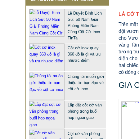
QUẢNG TRƯỜNG INOX BẢO
HÀNH 10 NĂM
Lễ Duyệt Binh Lịch
LÁ CỜ T
678.999 VNĐ
687.999 VNĐ
Sử: 50 Năm Giải
Trên mặt 
Phóng Miền Nam
Mẫu: CỘT CỜ INOX NGOÀI TRỜI
đội vươn
Cùng Cột Cờ Inox
cho Vươn
TinTa
vàng, lầ
Cột cờ inox quay
tượng tr
360 độ là gì và ưu
diện cho 
nhược điểm
hai chiếc
có dòng 
Chúng tôi muốn giới
thiệu tới bạn đọc về
GIA 
cột cờ inox
Lắp đặt cột cờ văn
phòng trong buổi
họp ngoại giao
Cột cờ văn phòng