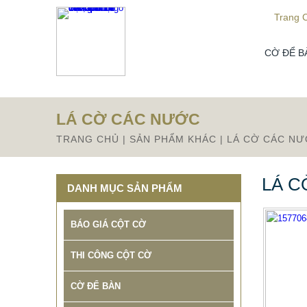
Từ mục này trở xuống là mã nguồn Zalo
Trang 
CỜ ĐỂ B
LÁ CỜ CÁC NƯỚC
TRANG CHỦ
|
SẢN PHẨM KHÁC
|
LÁ CỜ CÁC N
LÁ C
DANH MỤC SẢN PHẨM
BÁO GIÁ CỘT CỜ
THI CÔNG CỘT CỜ
CỜ ĐỂ BÀN