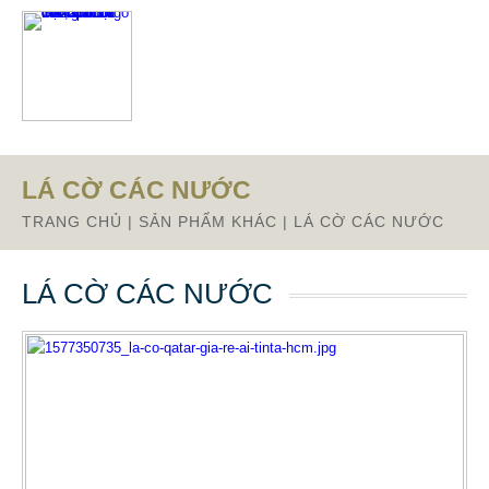
Từ mục này trở xuống là mã nguồn Zalo
LÁ CỜ CÁC NƯỚC
TRANG CHỦ
|
SẢN PHẨM KHÁC
|
LÁ CỜ CÁC NƯỚC
LÁ CỜ CÁC NƯỚC