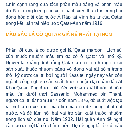
Chín cạnh răng cưa tách phần màu trắng và phần màu
đỏ. Nó tượng trưng cho vị trí thanh viên thứ chín trong hội
đồng hòa giải các nước Ả Rập tại Vịnh ba tư của Qatar
trong kết luận tại hiệp ước Qatar-Anh năm 1916.
MÀU SẮC LÁ CỜ QUTAR GIÁ RẺ NHẤT TẠI HCM.
Phần tối của lá cờ được gọi là 'Qatar maroon'. Lịch sử
của thuốc nhuộm màu tím đã có ở Qatar vài thế kỷ.
Người ta khẳng định rằng Qatar là nơi có những cơ sỏ
sản xuất thuốc nhuộm bằng vỏ động vật rất sớm trong
thời kỳ được cai trị bởi người Kassite, ngày nay vẫn còn
ngành công nghiệp sản xuất thuốc nhuộm tại quần đảo Al
Khor.Qatar cũng được biết đến với sản xuất thuốc nhuộm
màu tím dưới thời Sassanid. Mohammed bin Thani,
người cai trị từ năm 1847 đến năm 1876, đề xuất việc tạo
ra một lá cờ với một màu tím-màu đỏ để thống nhất đất
nước, và để làm nổi bật vai trò sản xuất thuốc nhuộm
trong lịch sử của nó. Năm 1932, Hải quân Anh đề nghị
cần tạo ra một lá cờ chính thức. Họ đề nghị lá cờ có màu