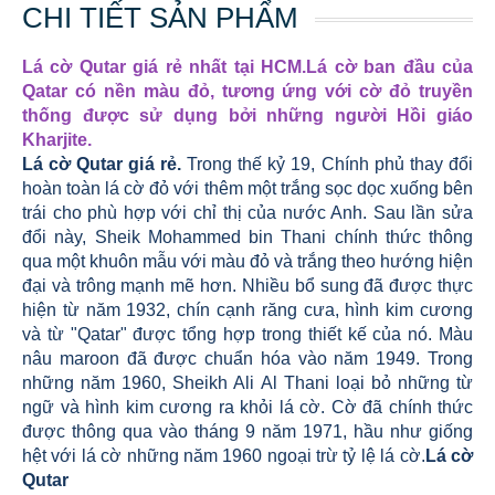
CHI TIẾT SẢN PHẨM
Lá cờ Qutar giá rẻ nhất tại HCM.Lá cờ ban đầu của
Qatar có nền màu đỏ, tương ứng với cờ đỏ truyền
thống được sử dụng bởi những người Hồi giáo
Kharjite.
Lá cờ Qutar giá rẻ.
Trong thế kỷ 19, Chính phủ thay đổi
hoàn toàn lá cờ đỏ với thêm một trắng sọc dọc xuống bên
trái cho phù hợp với chỉ thị của nước Anh. Sau lần sửa
đổi này, Sheik Mohammed bin Thani chính thức thông
qua một khuôn mẫu với màu đỏ và trắng theo hướng hiện
đại và trông mạnh mẽ hơn. Nhiều bổ sung đã được thực
hiện từ năm 1932, chín cạnh răng cưa, hình kim cương
và từ "Qatar" được tổng hợp trong thiết kế của nó. Màu
nâu maroon đã được chuẩn hóa vào năm 1949. Trong
những năm 1960, Sheikh Ali Al Thani loại bỏ những từ
ngữ và hình kim cương ra khỏi lá cờ. Cờ đã chính thức
được thông qua vào tháng 9 năm 1971, hầu như giống
hệt với lá cờ những năm 1960 ngoại trừ tỷ lệ lá cờ.
Lá cờ
Qutar