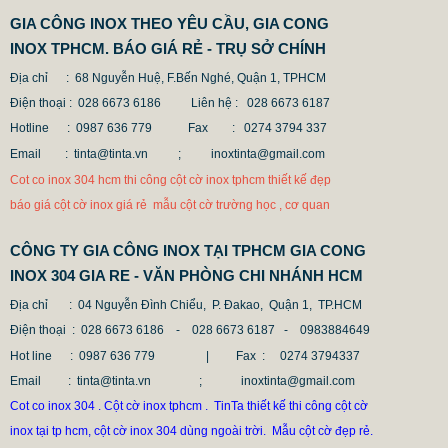
GIA CÔNG INOX THEO YÊU CẦU, GIA CONG
INOX TPHCM. BÁO GIÁ RẺ - TRỤ SỞ CHÍNH
Địa chỉ : 68 Nguyễn Huệ, F.Bến Nghé, Quận 1, TPHCM
Điện thoại : 028 6673 6186
Liên hệ : 028 6673 6187
Hotline : 0987 636 779 Fax
: 0274 3794 337
Email : tinta@tinta.vn ;
inoxtinta@gmail.com
Cot co inox 304 hcm thi công cột cờ inox tphcm thiết kế đẹp
CỘT INOX 304 NÂNG HẠ
báo giá cột cờ inox giá rẻ mẫu cột cờ trường học , cơ quan
685.700 VNĐ
865.700 VNĐ
Mẫu: COT INOX 304 SUS
CÔNG TY GIA CÔNG INOX TẠI TPHCM GIA CONG
INOX 304 GIA RE - VĂN PHÒNG CHI NHÁNH HCM
Địa chỉ
: 04 Nguyễn Đình Chiểu, P. Đakao, Quận 1, TP.HCM
Điện thoại
: 028 6673 6186 - 028 6673 6187 -
0983884649
Hot line
: 0987 636 779 | Fax :
0274 3794337
Email
: tinta@tinta.vn ; inoxtinta@gmail.com
Cot co inox 304 . Cột cờ inox tphcm . TinTa thiết kế thi công cột cờ
inox tại tp hcm, cột cờ inox 304 dùng ngoài trời. Mẫu cột cờ đẹp rẻ.