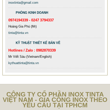
inoxtinta@gmail.com
PHÒNG KINH DOANH
0974194339 - 0247 3794337
Hoàng Gia Phú (Mr)
MẪU CỘT CỜ INOX ĐẸP GIÁ RẺ
tinta@tinta.vn
2.896.700 VNĐ
2.986.700 VNĐ
Mẫu: MAU COT CO INOX 304
KỸ THUẬT THIẾT KẾ BẢN VẼ
Hotlines / Zalo : 0982870339
Mr Viết Sáu (Vietnam/English)
kythuattinta@tinta.vn
CÔNG TY CỔ PHẦN INOX TINTA
VIỆT NAM - GIA CÔNG INOX THEO
YÊU CẦU TẠI TPHCM