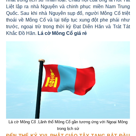
Liệt lập ra nhà Nguyên và chinh phục miền Nam Trung
Quốc. Sau khi nhà Nguyên sụp đổ, người Mông Cổ triệt
thoái về Mông Cổ và lại tiếp tục xung đột phe phái như
trước, ngoại trừ trong thời kỳ Đạt Diên Hãn và Trát Tát
Khắc Đồ Hãn.
Lá cờ Mông Cổ giá rẻ
Lá cờ Mông Cổ .Lãnh thổ Mông Cổ gần tương ứng với Ngoại Mông
trong lịch sử
ĐẾN THẾ KỶ XVI, PHẬT GIÁO TÂY TẠNG BẮT ĐẦU