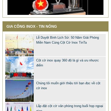
GIA CÔNG INOX - TIN NÓNG
QUÀ TẶNG Ý NGHĨA CHO SẾP – ĐỘC LẠ, SANG TRỌNG -
Lễ Duyệt Binh Lịch Sử: 50 Năm Giải Phóng
Miền Nam Cùng Cột Cờ Inox TinTa
CỜ ĐỂ BÀN & HỘP BÚT CAO CẤP
2.968.680 VNĐ
2.986.860 VNĐ
Mẫu: QUA TANG Y NGHIA CHO SEP
Cột cờ inox quay 360 độ là gì và ưu nhược
điểm
Chúng tôi muốn giới thiệu tới bạn đọc về cột
cờ inox
Lắp đặt cột cờ văn phòng trong buổi họp ngoại
giao