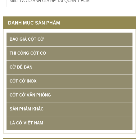
Mẫu: LA CO ANH GIA RE TAI QUAN 1 HCM
DANH MỤC SẢN PHẨM
BÁO GIÁ CỘT CỜ
THI CÔNG CỘT CỜ
CỜ ĐỂ BÀN
CỘT CỜ INOX
CỘT CỜ VĂN PHÒNG
SẢN PHẨM KHÁC
LÁ CỜ VIỆT NAM