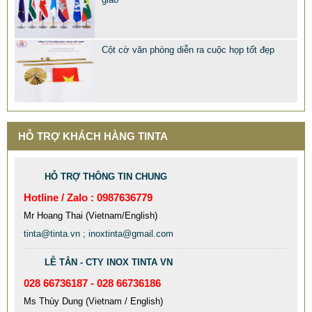
Cột cờ văn phòng diễn ra cuộc họp tốt đẹp
MẪU XE ĐẨY INOX ĐẸP GIÁ RẺ - XE ĐẨY HÀNH LÝ SÂN
BAY TẠI TPHCM THƯƠNG HIỆU TINTA
HỖ TRỢ KHÁCH HÀNG TINTA
9.577.900 VNĐ
9.757.900 VNĐ
Mẫu: MAU XE DAY INOX 304 GIA RE
HỖ TRỢ THÔNG TIN CHUNG
Hotline / Zalo : 0987636779
Mr Hoang Thai (Vietnam/English)
tinta@tinta.vn ; inoxtinta@gmail.com
LỄ TÂN - CTY INOX TINTA VN
028 66736187 - 028 66736186
Ms Thùy Dung (Vietnam / English)