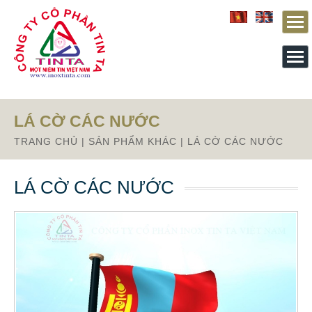
Từ mục này trở xuống là mã nguồn Zalo
LÁ CỜ CÁC NƯỚC
TRANG CHỦ
|
SẢN PHẨM KHÁC
|
LÁ CỜ CÁC NƯỚC
LÁ CỜ CÁC NƯỚC