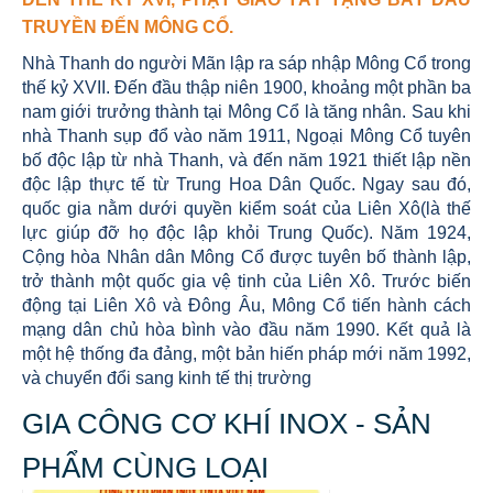
TRUYỀN ĐẾN MÔNG CỔ.
Nhà Thanh do người Mãn lập ra sáp nhập Mông Cổ trong
thế kỷ XVII. Đến đầu thập niên 1900, khoảng một phần ba
nam giới trưởng thành tại Mông Cổ là tăng nhân. Sau khi
nhà Thanh sụp đổ vào năm 1911, Ngoại Mông Cổ tuyên
bố độc lập từ nhà Thanh, và đến năm 1921 thiết lập nền
độc lập thực tế từ Trung Hoa Dân Quốc. Ngay sau đó,
quốc gia nằm dưới quyền kiểm soát của Liên Xô(là thế
lực giúp đỡ họ độc lập khỏi Trung Quốc). Năm 1924,
Cộng hòa Nhân dân Mông Cổ được tuyên bố thành lập,
trở thành một quốc gia vệ tinh của Liên Xô. Trước biến
động tại Liên Xô và Đông Âu, Mông Cổ tiến hành cách
mạng dân chủ hòa bình vào đầu năm 1990. Kết quả là
một hệ thống đa đảng, một bản hiến pháp mới năm 1992,
và chuyển đổi sang kinh tế thị trường
GIA CÔNG CƠ KHÍ INOX - SẢN
PHẨM CÙNG LOẠI