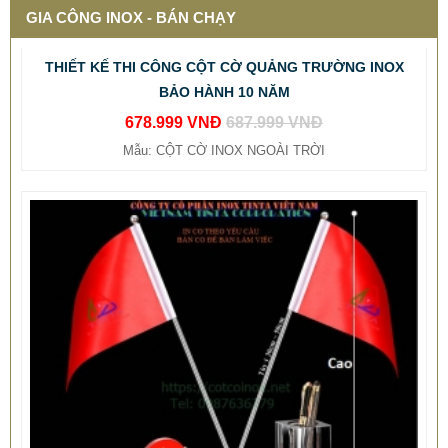
GIA CÔNG INOX - BÁN CHẠY
THIẾT KẾ THI CÔNG CỘT CỜ QUẢNG TRƯỜNG INOX
BẢO HÀNH 10 NĂM
678.999 VNĐ
687.999 VNĐ
Mẫu: CỘT CỜ INOX NGOÀI TRỜI