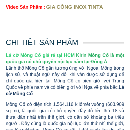
GIA CÔNG INOX TINTA
Video Sản Phẩm :
CHI TIẾT SẢN PHẨM
Lá cờ Mông Cổ giá rẻ tại HCM
Kirin Mông Cổ là một
quốc gia có chủ quyền nội lục nằm tại Đông Á.
Lãnh thổ Mông Cổ gần tương ứng với Ngoại Mông trong
lịch sử, và thuật ngữ này đôi khi vẫn được sử dụng để
chỉ quốc gia hiện tại. Mông Cổ có biên giới với Trung
Quốc về phía nam và có biên giới với Nga về phía bắc.
Lá
cờ Mông Cổ
Mông Cổ có diện tích 1.564.116 kilômét vuông (603.909
sq mi), là quốc gia có chủ quyền đầy đủ lớn thứ 18 và
thưa dân nhất trên thế giới, có dân số khoảng ba triệu
người. Đây cũng là quốc gia nội lục lớn thứ nhì thế giới,
sau Kazakhstan. Mông Cổ có rất ít đất canh tác do hầu