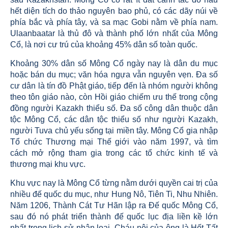
hết diện tích do thảo nguyên bao phủ, có các dãy núi về
phía bắc và phía tây, và sa mạc Gobi nằm về phía nam.
Ulaanbaatar là thủ đô và thành phố lớn nhất của Mông
Cổ, là nơi cư trú của khoảng 45% dân số toàn quốc.
Khoảng 30% dân số Mông Cổ ngày nay là dân du mục
hoặc bán du mục; văn hóa ngựa vẫn nguyên vẹn. Đa số
cư dân là tín đồ Phật giáo, tiếp đến là nhóm người không
theo tôn giáo nào, còn Hồi giáo chiếm ưu thế trong cộng
đồng người Kazakh thiểu số. Đa số công dân thuộc dân
tộc Mông Cổ, các dân tộc thiểu số như người Kazakh,
người Tuva chủ yếu sống tại miền tây. Mông Cổ gia nhập
Tổ chức Thương mại Thế giới vào năm 1997, và tìm
cách mở rộng tham gia trong các tổ chức kinh tế và
thương mại khu vực.
Khu vực nay là Mông Cổ từng nằm dưới quyền cai trị của
nhiều đế quốc du mục, như Hung Nô, Tiên Ti, Nhu Nhiên.
Năm 1206, Thành Cát Tư Hãn lập ra Đế quốc Mông Cổ,
sau đó nó phát triển thành đế quốc lục địa liền kề lớn
nhất trong lịch sử nhân loại. Cháu nội của ông là Hốt Tất