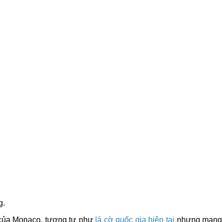
g.
u của Monaco, tương tự như
lá cờ quốc gia hiện tại
nhưng man