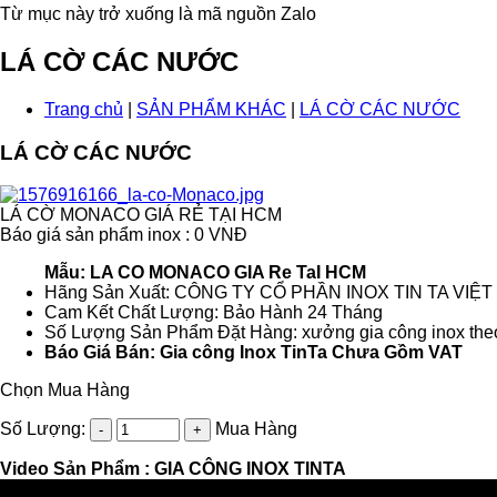
Từ mục này trở xuống là mã nguồn Zalo
LÁ CỜ CÁC NƯỚC
Trang chủ
|
SẢN PHẨM KHÁC
|
LÁ CỜ CÁC NƯỚC
LÁ CỜ CÁC NƯỚC
LÁ CỜ MONACO GIÁ RẺ TẠI HCM
Báo giá sản phẩm inox : 0 VNĐ
Mẫu: LA CO MONACO GIA Re TaI HCM
Hãng Sản Xuất: CÔNG TY CỔ PHẦN INOX TIN TA VIỆ
Cam Kết Chất Lượng: Bảo Hành 24 Tháng
Số Lượng Sản Phẩm Đặt Hàng: xưởng gia công inox theo
Báo Giá Bán: Gia công Inox TinTa Chưa Gồm VAT
Chọn Mua Hàng
Số Lượng:
Mua Hàng
Video Sản Phẩm :
GIA CÔNG INOX TINTA