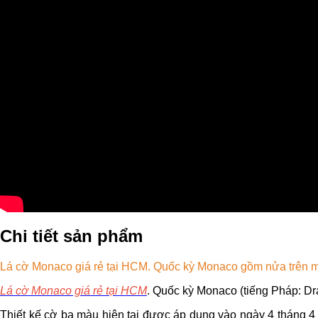
Chi tiết sản phẩm
Lá cờ Monaco giá rẻ tại HCM. Quốc kỳ Monaco gồm nửa trên m
Lá cờ Monaco giá rẻ tại HCM
. Quốc kỳ Monaco (tiếng Pháp: D
Thiết kế cờ ba màu hiện tại được áp dụng vào ngày 4 tháng 