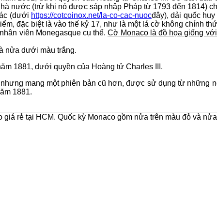
hà nước (trừ khi nó được sáp nhập Pháp từ 1793 đến 1814) ch
hác (dưới
https://cotcoinox.net/la-co-cac-nuoc
đây), dải quốc huy
ểm, đặc biệt là vào thế kỷ 17, như là một lá cờ không chính th
ỳ nhân viên Monegasque cụ thể.
Cờ Monaco là đồ họa giống với
à nửa dưới màu trắng.
năm 1881, dưới quyền của Hoàng tử Charles III.
i nhưng mang một phiên bản cũ hơn, được sử dụng từ những n
năm 1881.