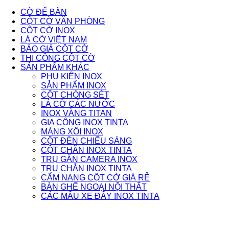
CỜ ĐỂ BÀN
CỘT CỜ VĂN PHÒNG
CỘT CỜ INOX
LÁ CỜ VIỆT NAM
BÁO GIÁ CỘT CỜ
THI CÔNG CỘT CỜ
SẢN PHẨM KHÁC
PHỤ KIỆN INOX
SẢN PHẨM INOX
CỘT CHÓNG SÉT
LÁ CỜ CÁC NƯỚC
INOX VÀNG TITAN
GIA CÔNG INOX TINTA
MÁNG XỐI INOX
CỘT ĐÈN CHIẾU SÁNG
CỘT CHẮN INOX TINTA
TRỤ GẮN CAMERA INOX
TRỤ CHẮN INOX TINTA
CẨM NANG CỘT CỜ GIÁ RẺ
BÀN GHẾ NGOẠI NỘI THẤT
CÁC MẪU XE ĐẨY INOX TINTA