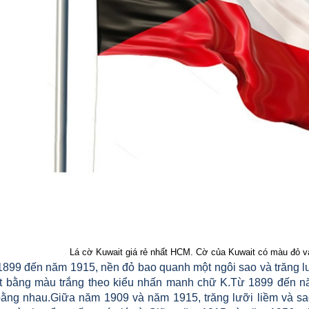
Lá cờ Kuwait giá rẻ nhất HCM. Cờ của Kuwait có màu đỏ v
 đến năm 1915, nền đỏ bao quanh một ngôi sao và trăng lưỡi liềm màu trắng.Từ
t bằng màu trắng theo kiểu nhấn manh chữ K.Từ 1899 đến năm
 bằng nhau.Giữa năm 1909 và năm 1915, trăng lưỡi liềm và sa