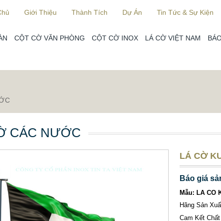
Chủ
Giới Thiệu
Thành Tích
Dự Án
Tin Tức & Sự Kiện
ÀN
CỘT CỜ VĂN PHÒNG
CỘT CỜ INOX
LÁ CỜ VIỆT NAM
BÁO
ƯỚC
Ờ CÁC NƯỚC
LÁ CỜ K
Báo giá sả
Mẫu: LA CO 
Hãng Sản Xu
Cam Kết Chất