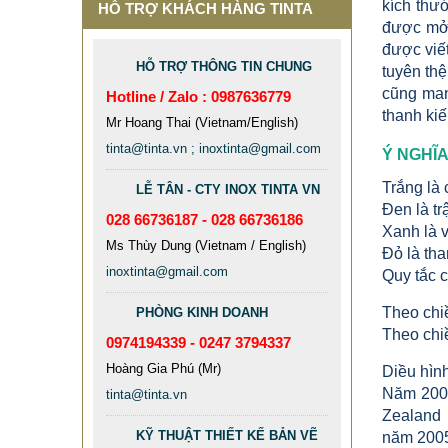
kích thư
HỖ TRỢ KHÁCH HÀNG TINTA
được mở 
được viết
HỖ TRỢ THÔNG TIN CHUNG
tuyên th
cũng mang
Hotline / Zalo : 0987636779
thanh kiế
Mr Hoang Thai (Vietnam/English)
tinta@tinta.vn ; inoxtinta@gmail.com
Ý NGHĨA
Trắng là
LỄ TÂN - CTY INOX TINTA VN
Đen là tr
028 66736187 - 028 66736186
Xanh là 
Ms Thùy Dung (Vietnam / English)
Đỏ là th
inoxtinta@gmail.com
Quy tắc c
Theo chi
PHÒNG KINH DOANH
Theo chi
0974194339 - 0247 3794337
Hoàng Gia Phú (Mr)
Diều hìn
Năm 2005
tinta@tinta.vn
Zealand 
KỸ THUẬT THIẾT KẾ BẢN VẼ
năm 2005