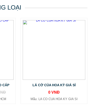
NG LOẠI
O CẤP
LÁ CỜ CỦA HOA KỲ GIÁ SỈ
VNĐ
0 VNĐ
PHCM
Mẫu: LA CO CUA HOA KY GIA SI