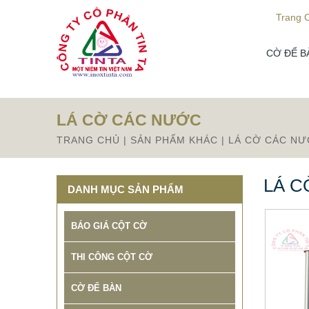
Từ mục này trở xuống là mã nguồn Zalo
Trang 
CỜ ĐỂ B
LÁ CỜ CÁC NƯỚC
TRANG CHỦ
|
SẢN PHẨM KHÁC
|
LÁ CỜ CÁC N
LÁ C
DANH MỤC SẢN PHẨM
BÁO GIÁ CỘT CỜ
THI CÔNG CỘT CỜ
CỜ ĐỂ BÀN