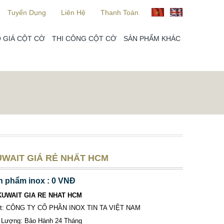
Tuyển Dụng
Liên Hệ
Thanh Toán
 GIÁ CỘT CỜ
THI CÔNG CỘT CỜ
SẢN PHẨM KHÁC
UWAIT GIÁ RẺ NHẤT HCM
n phẩm inox : 0 VNĐ
KUWAIT GIA RE NHAT HCM
ất: CÔNG TY CỔ PHẦN INOX TIN TA VIỆT NAM
 Lượng: Bảo Hành 24 Tháng