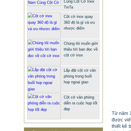
Cùng Cột Cờ Inox
TinTa
Cột cờ inox quay
360 độ là gì và ưu
nhược điểm
Chúng tôi muốn giới
thiệu tới bạn đọc về
cột cờ inox
QUÀ TẶNG Ý NGHĨA CHO SẾP –
Lắp đặt cột cờ văn
phòng trong buổi
ĐỘC LẠ, SANG TRỌNG - CỜ ĐỂ
họp ngoại giao
BÀN & HỘP BÚT CAO CẤP
2.968.680 VNĐ
2.986.860 VNĐ
Cột cờ văn phòng
Mẫu: QUA TANG Y NGHIA CHO SEP
diễn ra cuộc họp tốt
đẹp
Từ năm 1899
được viế
thiết kế