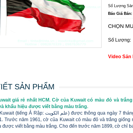
Số Lượng Sản
Báo Giá Bán:
CHỌN MU
Số Lượng:
Video Sản
TIẾT SẢN PHẨM
uwait giá rẻ nhất HCM. Cờ của Kuwait có màu đỏ và trắn
à khẩu hiệu được viết bằng màu trắng.
علم ‎) được thông qua ngày 7 tháng 9 năm 1961, và chính thức treo ngày 24 tháng 11
. Trước năm 1961, cờ của Kuwait có màu đỏ và trắng giống 
u được viết bằng màu trắng. Cho đến trước năm 1899, cờ chỉ b