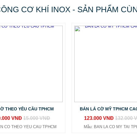
CÔNG CƠ KHÍ INOX - SẢN PHẨM CÙ
CỜ THEO YÊU CẦU TPHCM
BÁN LÁ CỜ MỸ TPHCM CA
0.000 VNĐ
15.000 VNĐ
123.000 VNĐ
132.000 
 IN CO THEO YEU CAU TPHCM
Mẫu: BAN LA CO MY TAI T