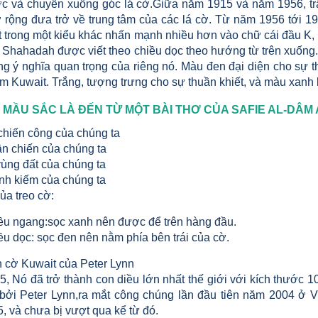
ớc và chuyển xuống góc lá cờ.Giữa năm 1915 và năm 1956, tră
rộng đưa trở về trung tâm của các lá cờ. Từ năm 1956 tới 196
 trong một kiểu khác nhấn mạnh nhiều hơn vào chữ cái đầu K, b
ệ Shahadah được viết theo chiều dọc theo hướng từ trên xuống
 ý nghĩa quan trọng của riêng nó. Màu đen đại diện cho sự thấ
m Kuwait. Trắng, tượng trưng cho sự thuần khiết, và màu xanh 
 MẦU SẮC LÀ ĐẾN TỪ MỘT BÀI THƠ CỦA SAFIE AL-DÂM 
 chiến công của chúng ta
ận chiến của chúng ta
vùng đất của chúng ta
anh kiếm của chúng ta
ủa treo cờ:
ều ngang:sọc xanh nên được để trên hàng đầu.
ều dọc: sọc đen nên nằm phía bên trái của cờ.
h cờ Kuwait của Peter Lynn
, Nó đã trở thành con diều lớn nhất thế giới với kích thước
bởi Peter Lynn,ra mắt công chúng lần đầu tiên năm 2004 ở 
, và chưa bị vượt qua kể từ đó.