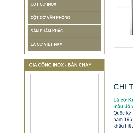
CỘT CỜ INOX
CỘT CỜ VĂN PHÒNG
SẢN PHẨM KHÁC
LÁ CỜ VIỆT NAM
GIA CÔNG INOX - BÁN CHẠY
CHI 
Lá cờ K
màu đỏ v
Quốc kỳ Kuwait (tiếng Ả Rập: الكويت
năm 1961
khẩu hiệ