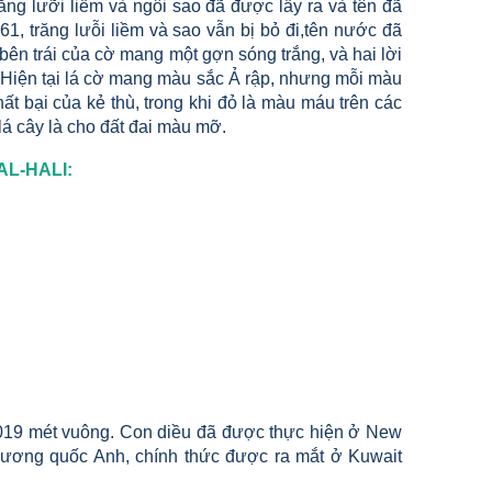
ng lưỡi liềm và ngôi sao đã được lấy ra và tên đã
1, trăng lưỗi liềm và sao vẫn bị bỏ đi,tên nước đã
ên trái của cờ mang một gợn sóng trắng, và hai lời
.Hiện tại lá cờ mang màu sắc Ả rập, nhưng mỗi màu
t bại của kẻ thù, trong khi đỏ là màu máu trên các
lá cây là cho đất đai màu mỡ.
AL-HALI:
 1019 mét vuông. Con diều đã được thực hiện ở New
Vương quốc Anh, chính thức được ra mắt ở Kuwait