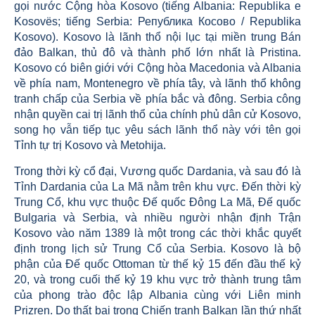
gọi nước Cộng hòa Kosovo (tiếng Albania: Republika e
Kosovës; tiếng Serbia: Република Косово / Republika
Kosovo). Kosovo là lãnh thổ nội lục tại miền trung Bán
đảo Balkan, thủ đô và thành phố lớn nhất là Pristina.
Kosovo có biên giới với Cộng hòa Macedonia và Albania
về phía nam, Montenegro về phía tây, và lãnh thổ không
tranh chấp của Serbia về phía bắc và đông. Serbia công
nhận quyền cai trị lãnh thổ của chính phủ dân cử Kosovo,
song họ vẫn tiếp tục yêu sách lãnh thổ này với tên gọi
Tỉnh tự trị Kosovo và Metohija.
Trong thời kỳ cổ đại, Vương quốc Dardania, và sau đó là
Tỉnh Dardania của La Mã nằm trên khu vực. Đến thời kỳ
Trung Cổ, khu vực thuộc Đế quốc Đông La Mã, Đế quốc
Bulgaria và Serbia, và nhiều người nhận định Trận
Kosovo vào năm 1389 là một trong các thời khắc quyết
định trong lịch sử Trung Cổ của Serbia. Kosovo là bộ
phận của Đế quốc Ottoman từ thế kỷ 15 đến đầu thế kỷ
20, và trong cuối thế kỷ 19 khu vực trở thành trung tâm
của phong trào độc lập Albania cùng với Liên minh
Prizren. Do thất bại trong Chiến tranh Balkan lần thứ nhất