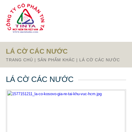
Từ mục này trở xuống là mã nguồn Zalo
LÁ CỜ CÁC NƯỚC
TRANG CHỦ
|
SẢN PHẨM KHÁC
|
LÁ CỜ CÁC NƯỚC
LÁ CỜ CÁC NƯỚC