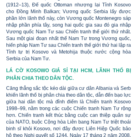
(1912–13), Đế quốc Ottoman nhượng lại Tỉnh Kosovo
cho Đồng Minh Balkan; Vương quốc Serbia lấy được
phần lớn lãnh thổ này, còn Vương quốc Montenegro sáp
nhập phần phía tây, song hai quốc gia sau đó gia nhập
Vương quốc Nam Tư sau Chiến tranh thế giới thứ nhất.
Sau một giai đoạn nhất thể Nam Tư trong Vương quốc,
hiến pháp Nam Tư sau Chiến tranh thế giới thứ hai lập ra
Tỉnh tự trị Kosovo và Metohija thuộc nước cộng hòa
Serbia của Nam Tư.
LÁ CỜ KOSOWO GIÁ SỈ TẠI HCM, LÃNH THỔ BỊ
PHÂN CHIA THEO DÂN TỘC.
Căng thẳng sắc tộc kéo dài giữa cư dân Albania và Serb
khiến lãnh thổ bị phân chia theo dân tộc, dẫn đến bạo lực
giữa hai dân tộc mà đỉnh điểm là Chiến tranh Kosovo
1998–99, nằm trong các cuộc Chiến tranh Nam Tư rộng
hơn. Chiến tranh kết thúc bằng cuộc can thiệp quân sự
của NATO, buộc Cộng hòa Liên bang Nam Tư triệt thoái
binh sĩ khỏi Kosovo, nơi đây được Liên Hiệp Quốc bảo
hộ theo Nghị quyết số 1244. Ngày 17 tháng 2 năm 2008,