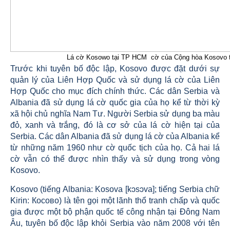
Lá cờ Kosowo tại TP HCM cờ của Cộng hòa Kosovo t
Trước khi tuyên bố độc lập, Kosovo được đặt dưới sự
quản lý của Liên Hợp Quốc và sử dụng lá cờ của Liên
Hợp Quốc cho mục đích chính thức. Các dân Serbia và
Albania đã sử dụng lá cờ quốc gia của họ kể từ thời kỳ
xã hội chủ nghĩa Nam Tư. Người Serbia sử dụng ba màu
đỏ, xanh và trắng, đó là cơ sở của lá cờ hiện tại của
Serbia. Các dân Albania đã sử dụng lá cờ của Albania kể
từ những năm 1960 như cờ quốc tịch của họ. Cả hai lá
cờ vẫn có thể được nhìn thấy và sử dụng trong vòng
Kosovo.
Kosovo (tiếng Albania: Kosova [kɔsɔva]; tiếng Serbia chữ
Kirin: Косово) là tên gọi một lãnh thổ tranh chấp và quốc
gia được một bộ phận quốc tế công nhận tại Đông Nam
Âu, tuyên bố độc lập khỏi Serbia vào năm 2008 với tên