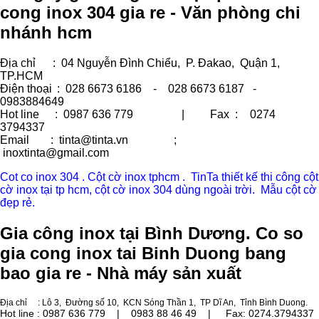
cong inox 304 gia re - Văn phòng chi
nhánh hcm
Địa chỉ
: 04 Nguyễn Đình Chiểu, P. Đakao, Quận 1,
TP.HCM
Điện thoại
: 028 6673 6186 - 028 6673 6187 -
0983884649
Hot line
: 0987 636 779 | Fax :
0274
3794337
Email
: tinta@tinta.vn ;
inoxtinta@gmail.com
Cot co inox 304 . Cột cờ inox tphcm . TinTa thiết kế thi công cột
cờ inox tại tp hcm, cột cờ inox 304 dùng ngoài trời. Mẫu cột cờ
đẹp rẻ.
Gia công inox tại Bình Dương. Co so
gia cong inox tai Binh Duong bang
bao gia re - Nhà máy sản xuất
Địa chỉ
: Lô 3, Đường số 10, KCN Sóng Thần 1, TP Dĩ An, Tỉnh Bình Duong.
Hot line : 0987 636 779 | 0983 88 46 49 |
Fax: 0274.3794337