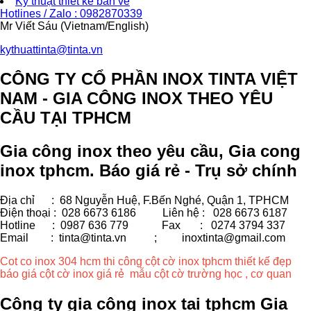
Kỹ thuật thiết kế bản vẽ
Hotlines / Zalo : 0982870339
Mr Viết Sáu (Vietnam/English)
kythuattinta@tinta.vn
CÔNG TY CỔ PHẦN INOX TINTA VIỆT
NAM - GIA CÔNG INOX THEO YÊU
CẦU TẠI TPHCM
Gia công inox theo yêu cầu, Gia cong
inox tphcm. Báo giá rẻ - Trụ sở chính
Địa chỉ : 68 Nguyễn Huệ, F.Bến Nghé, Quận 1, TPHCM
Điện thoại : 028 6673 6186
Liên hệ : 028 6673 6187
Hotline : 0987 636 779 Fax
: 0274 3794 337
Email : tinta@tinta.vn ;
inoxtinta@gmail.com
Cot co inox 304 hcm thi công cột cờ inox tphcm thiết kế đẹp
báo giá cột cờ inox giá rẻ mẫu cột cờ trường học , cơ quan
Công ty gia công inox tại tphcm Gia