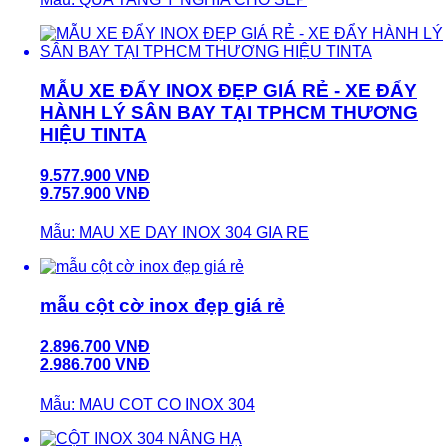
MẪU XE ĐẨY INOX ĐẸP GIÁ RẺ - XE ĐẨY
HÀNH LÝ SÂN BAY TẠI TPHCM THƯƠNG
HIỆU TINTA
9.577.900 VNĐ
9.757.900 VNĐ
Mẫu: MAU XE DAY INOX 304 GIA RE
mẫu cột cờ inox đẹp giá rẻ
2.896.700 VNĐ
2.986.700 VNĐ
Mẫu: MAU COT CO INOX 304