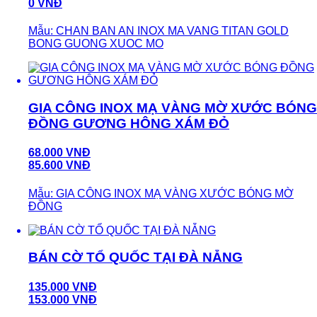
0 VNĐ
Mẫu: CHAN BAN AN INOX MA VANG TITAN GOLD
BONG GUONG XUOC MO
GIA CÔNG INOX MẠ VÀNG MỜ XƯỚC BÓNG
ĐỒNG GƯƠNG HÔNG XÁM ĐỎ
68.000 VNĐ
85.600 VNĐ
Mẫu: GIA CÔNG INOX MẠ VÀNG XƯỚC BÓNG MỜ
ĐỒNG
BÁN CỜ TỔ QUỐC TẠI ĐÀ NẴNG
135.000 VNĐ
153.000 VNĐ