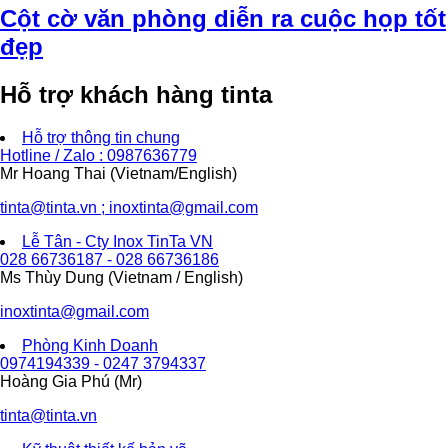
Cột cờ văn phòng diễn ra cuộc họp tốt
đẹp
Hỗ trợ khách hàng tinta
Hỗ trợ thông tin chung
Hotline / Zalo : 0987636779
Mr Hoang Thai (Vietnam/English)
tinta@tinta.vn ; inoxtinta@gmail.com
Lễ Tân - Cty Inox TinTa VN
028 66736187 - 028 66736186
Ms Thùy Dung (Vietnam / English)
inoxtinta@gmail.com
Phòng Kinh Doanh
0974194339 - 0247 3794337
Hoàng Gia Phú (Mr)
tinta@tinta.vn