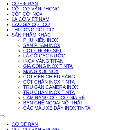
CỜ ĐỂ BÀN
CỘT CỜ VĂN PHÒNG
CỘT CỜ INOX
LÁ CỜ VIỆT NAM
BÁO GIÁ CỘT CỜ
THI CÔNG CỘT CỜ
SẢN PHẨM KHÁC
PHỤ KIỆN INOX
SẢN PHẨM INOX
CỘT CHÓNG SÉT
LÁ CỜ CÁC NƯỚC
INOX VÀNG TITAN
GIA CÔNG INOX TINTA
MÁNG XỐI INOX
CỘT ĐÈN CHIẾU SÁNG
CỘT CHẮN INOX TINTA
TRỤ GẮN CAMERA INOX
TRỤ CHẮN INOX TINTA
CẨM NANG CỘT CỜ GIÁ RẺ
BÀN GHẾ NGOẠI NỘI THẤT
CÁC MẪU XE ĐẨY INOX TINTA
CỜ ĐỂ BÀN
CỘT CỜ VĂN PHÒNG