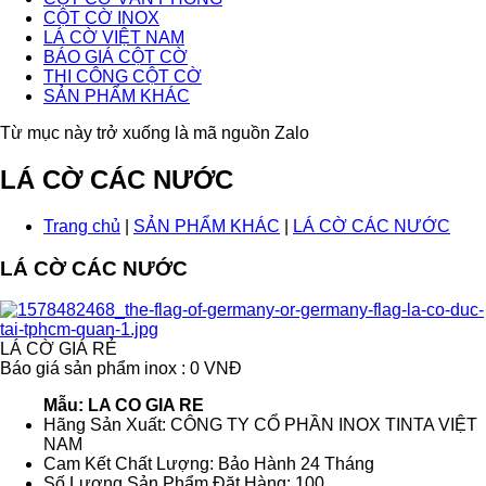
CỘT CỜ INOX
LÁ CỜ VIỆT NAM
BÁO GIÁ CỘT CỜ
THI CÔNG CỘT CỜ
SẢN PHẨM KHÁC
Từ mục này trở xuống là mã nguồn Zalo
LÁ CỜ CÁC NƯỚC
Trang chủ
|
SẢN PHẨM KHÁC
|
LÁ CỜ CÁC NƯỚC
LÁ CỜ CÁC NƯỚC
LÁ CỜ GIÁ RẺ
Báo giá sản phẩm inox : 0 VNĐ
Mẫu: LA CO GIA RE
Hãng Sản Xuất: CÔNG TY CỔ PHẦN INOX TINTA VIỆT
NAM
Cam Kết Chất Lượng: Bảo Hành 24 Tháng
Số Lượng Sản Phẩm Đặt Hàng: 100