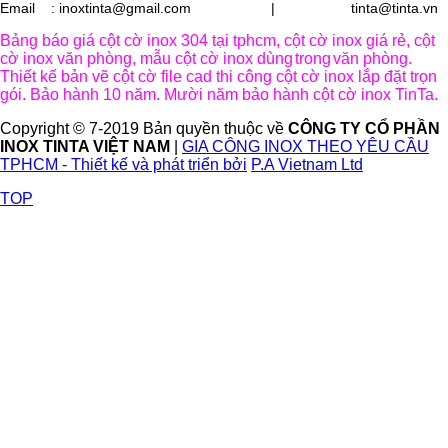
Email : inoxtinta@gmail.com | tinta@tinta.vn
Bảng báo giá cột cờ inox 304 tại tphcm, cột cờ inox giá rẻ, cột
cờ inox văn phòng, mẫu cột cờ inox dùng
trong
văn phòng.
Thiết kế bản vẽ cột cờ file cad thi công cột cờ inox lắp đặt trọn
gói. Bảo hành 10 năm. Mười năm bảo hành cột cờ inox TinTa.
Copyright © 7-2019 Bản quyền thuộc về
CÔNG TY CỔ PHẦN
INOX TINTA VIỆT NAM
|
GIA CÔNG INOX THEO YÊU CẦU
TPHCM - Thiết kế và phát triển bởi
P.A Vietnam Ltd
TOP