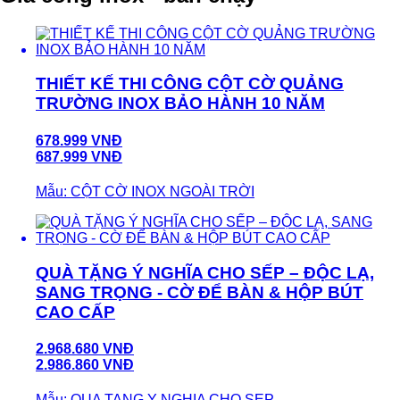
THIẾT KẾ THI CÔNG CỘT CỜ QUẢNG
TRƯỜNG INOX BẢO HÀNH 10 NĂM
678.999 VNĐ
687.999 VNĐ
Mẫu: CỘT CỜ INOX NGOÀI TRỜI
QUÀ TẶNG Ý NGHĨA CHO SẾP – ĐỘC LẠ,
SANG TRỌNG - CỜ ĐỂ BÀN & HỘP BÚT
CAO CẤP
2.968.680 VNĐ
2.986.860 VNĐ
Mẫu: QUA TANG Y NGHIA CHO SEP