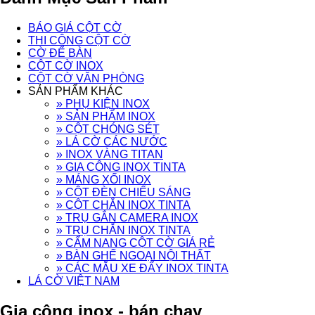
BÁO GIÁ CỘT CỜ
THI CÔNG CỘT CỜ
CỜ ĐỂ BÀN
CỘT CỜ INOX
CỘT CỜ VĂN PHÒNG
SẢN PHẨM KHÁC
» PHỤ KIỆN INOX
» SẢN PHẨM INOX
» CỘT CHÓNG SÉT
» LÁ CỜ CÁC NƯỚC
» INOX VÀNG TITAN
» GIA CÔNG INOX TINTA
» MÁNG XỐI INOX
» CỘT ĐÈN CHIẾU SÁNG
» CỘT CHẮN INOX TINTA
» TRỤ GẮN CAMERA INOX
» TRỤ CHẮN INOX TINTA
» CẨM NANG CỘT CỜ GIÁ RẺ
» BÀN GHẾ NGOẠI NỘI THẤT
» CÁC MẪU XE ĐẨY INOX TINTA
LÁ CỜ VIỆT NAM
Gia công inox - bán chạy