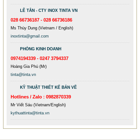
LỄ TÂN - CTY INOX TINTA VN
028 66736187 - 028 66736186
Ms Thùy Dung (Vietnam / English)
inoxtinta@gmail.com
PHÒNG KINH DOANH
0974194339 - 0247 3794337
MẪU CỘT CỜ INOX ĐẸP GIÁ RẺ
Hoàng Gia Phú (Mr)
2.896.700 VNĐ
2.986.700 VNĐ
tinta@tinta.vn
Mẫu: MAU COT CO INOX 304
KỸ THUẬT THIẾT KẾ BẢN VẼ
Hotlines / Zalo : 0982870339
Mr Viết Sáu (Vietnam/English)
kythuattinta@tinta.vn