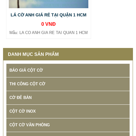
LÁ CỜ ANH GIÁ RẺ TẠI QUẬN 1 HCM
0 VNĐ
Mẫu: LA CO ANH GIA RE TAI QUAN 1 HCM
DANH MỤC SẢN PHẨM
BÁO GIÁ CỘT CỜ
THI CÔNG CỘT CỜ
CỜ ĐỂ BÀN
CỘT CỜ INOX
CỘT CỜ VĂN PHÒNG