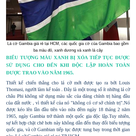
Lá cờ Gambia giá rẻ tại HCM, các quốc gia cờ của Gambia bao gồm
ba màu đỏ, xanh dương và xanh lá cây
BIỂU TƯỢNG MÀU XANH BỊ XÓA TIẾP TỤC ĐƯỢC
SỬ DỤNG CHO ĐẾN KHI ĐỘC LẬP HOÀN TOÀN
ĐƯỢC TRAO VÀO NĂM 1965.
Thiết kế chiến thắng cho lá cờ mới được tạo ra bởi Louis
Thomasi, người làm kế toán . Đây là một trong số ít những lá cờ
châu Phi không sử dụng màu sắc của đảng chính trị hàng đầu
của đất nước , vì thiết kế của nó "không có cơ sở chính trị".Nó
được kéo lên lần đầu tiên vào nửa đêm ngày 18 tháng 2 năm
1965, ngày Gambia trở thành một quốc gia độc lập.Tuy nhiên,
sự kết hợp chặt chẽ hơn này không dẫn đến thay đổi biểu tượng
quốc gia, và cờ Gambian tiếp tục được tung bay trong thời gian