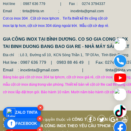
Hot line
: 0987 636 779 | Fax :
0274 3794337
Email
: tinta@tinta.vn ; inoxtinta@gmail.com
Cot co inox 304 . Cột cờ inox tphcm . TinTa thiết kế thi công cột cờ
inox tại tp hcm, cột cờ inox 304 dùng ngoài trời. Mẫu cột cờ đẹp rẻ.
GIA CÔNG INOX TẠI BÌNH DƯƠNG. CO SO GIA CONG INOX
TAI BINH DUONG BANG BAO GIA RE - NHÀ MÁY SẢN XUẤT
Địa chỉ
: Lô 3, Đường số 10, KCN Sóng Thần 1, TP Dĩ An, Tỉnh Bình Duong.
Hot line : 0987 636 779 | 0983 88 46 49 |
Fax: 0274.379433
Email : inoxtinta@gmail.com | tinta@tinta.vn
Bảng báo giá cột cờ inox 304 tại tphcm, cột cờ inox giá rẻ, cột cờ inox văn phòng
mẫu cột cờ inox dùng
trong
văn phòng.
Thiết kế bản vẽ cột cờ file cad thi công cột
cờ inox lắp đặt trọn gói. Bảo hành 10 năm. Mười năm bảo hành cột cờ inox TinTa
CỘT CHỐNG VA ĐẬP INOX
1.682.500 VNĐ
1.862.500 VNĐ
×
ZALO TINTA
Mẫu: COT CHONG VA DAP INOX
×
Copyright © 7-2019 Bản quyền thuộc về
CÔNG TY CỔ PHẦN INOX
f
FACEBOOK
TINTA VIỆT NAM
|
GIA CÔNG INOX THEO YÊU CẦU TPHCM - Thiết
×