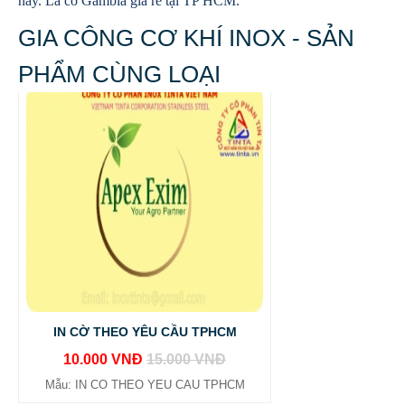
này. Lá cờ Gambia giá rẻ tại TP HCM.
GIA CÔNG CƠ KHÍ INOX - SẢN
PHẨM CÙNG LOẠI
IN CỜ THEO YÊU CẦU TPHCM
10.000 VNĐ
15.000 VNĐ
Mẫu: IN CO THEO YEU CAU TPHCM