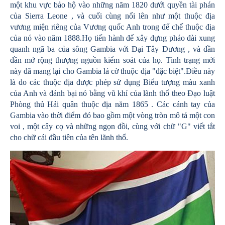
một khu vực bảo hộ vào những năm 1820 dưới quyền tài phán
của Sierra Leone , và cuối cùng nổi lên như một thuộc địa
vương miện riêng của Vương quốc Anh trong đế chế thuộc địa
của nó vào năm 1888.Họ tiến hành để xây dựng pháo đài xung
quanh ngã ba của sông Gambia với Đại Tây Dương , và dần
dần mở rộng thượng nguồn kiểm soát của họ. Tình trạng mới
này đã mang lại cho Gambia lá cờ thuộc địa "đặc biệt".Điều này
là do các thuộc địa được phép sử dụng Biểu tượng màu xanh
của Anh và đánh bại nó bằng vũ khí của lãnh thổ theo Đạo luật
Phòng thủ Hải quân thuộc địa năm 1865 . Các cánh tay của
Gambia vào thời điểm đó bao gồm một vòng tròn mô tả một con
voi , một cây cọ và những ngọn đồi, cùng với chữ "G" viết tắt
cho chữ cái đầu tiên của tên lãnh thổ.