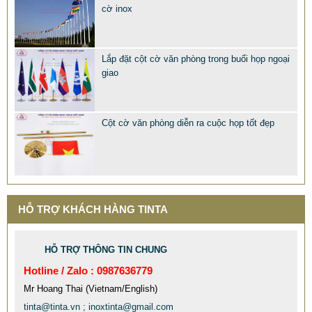
cờ inox
Lắp đặt cột cờ văn phòng trong buổi họp ngoại
giao
Cột cờ văn phòng diễn ra cuộc họp tốt đẹp
MẪU XE ĐẨY INOX ĐẸP GIÁ RẺ - XE ĐẨY HÀNH LÝ SÂN
BAY TẠI TPHCM THƯƠNG HIỆU TINTA
9.577.900 VNĐ
9.757.900 VNĐ
HỖ TRỢ KHÁCH HÀNG TINTA
Mẫu: MAU XE DAY INOX 304 GIA RE
HỖ TRỢ THÔNG TIN CHUNG
Hotline / Zalo : 0987636779
Mr Hoang Thai (Vietnam/English)
tinta@tinta.vn ; inoxtinta@gmail.com