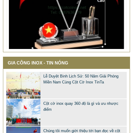
GIA CÔNG INOX - TIN NÓNG
QUÀ TẶNG Ý NGHĨA CHO SẾP – ĐỘC LẠ, SANG TRỌNG -
Lễ Duyệt Binh Lịch Sử: 50 Năm Giải Phóng
CỜ ĐỂ BÀN & HỘP BÚT CAO CẤP
Miền Nam Cùng Cột Cờ Inox TinTa
2.968.680 VNĐ
2.986.860 VNĐ
Mẫu: QUA TANG Y NGHIA CHO SEP
Cột cờ inox quay 360 độ là gì và ưu nhược
điểm
Chúng tôi muốn giới thiệu tới bạn đọc về cột