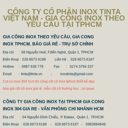
CÔNG TY CỔ PHẦN INOX TINTA
VIỆT NAM - GIA CÔNG INOX THEO
YÊU CẦU TẠI TPHCM
GIA CÔNG INOX THEO YÊU CẦU, GIA CONG
INOX TPHCM. BÁO GIÁ RẺ - TRỤ SỞ CHÍNH
Địa chỉ : 68 Nguyễn Huệ, F.Bến Nghé, Quận 1, TPHCM
Điện thoại : 028 6673 6186
Liên hệ : 028 6673 6187
Hotline : 0987 636 779 Fax
: 0274 3794 337
Email : tinta@tinta.vn ;
inoxtinta@gmail.com
CỘT INOX 304 NÂNG HẠ
Cot co inox 304 hcm thi công cột cờ inox tphcm thiết kế đẹp
685.700 VNĐ
865.700 VNĐ
báo giá cột cờ inox giá rẻ mẫu cột cờ trường học , cơ quan
Mẫu: COT INOX 304 SUS
CÔNG TY GIA CÔNG INOX TẠI TPHCM GIA CONG
INOX 304 GIA RE - VĂN PHÒNG CHI NHÁNH HCM
Địa chỉ
: 04 Nguyễn Đình Chiểu, P. Đakao, Quận 1, TP.HCM
Điện thoại
: 028 6673 6186 - 028 6673 6187 -
0983884649