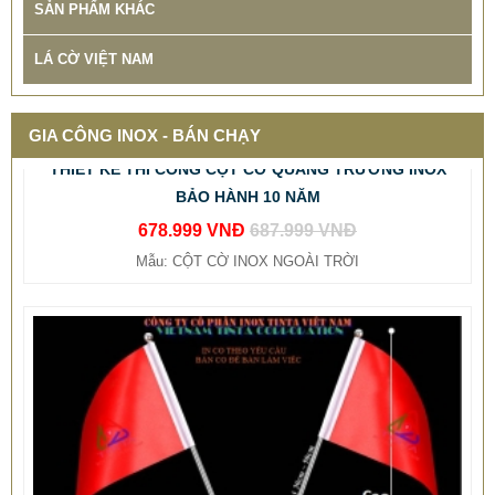
SẢN PHẨM KHÁC
LÁ CỜ VIỆT NAM
THIẾT KẾ THI CÔNG CỘT CỜ QUẢNG TRƯỜNG INOX
GIA CÔNG INOX - BÁN CHẠY
BẢO HÀNH 10 NĂM
678.999 VNĐ
687.999 VNĐ
Mẫu: CỘT CỜ INOX NGOÀI TRỜI