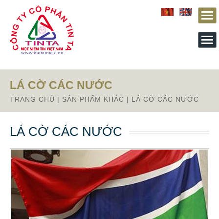
Từ mục này trở xuống là mã nguồn Zalo
LÁ CỜ CÁC NƯỚC
TRANG CHỦ
|
SẢN PHẨM KHÁC
|
LÁ CỜ CÁC NƯỚC
LÁ CỜ CÁC NƯỚC