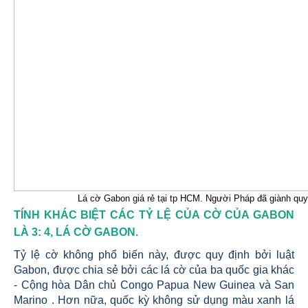
Lá cờ Gabon giá rẻ tại tp HCM. Người Pháp đã giành quy
TÍNH KHÁC BIỆT CÁC TỶ LỆ CỦA CỜ CỦA GABON
LÀ 3: 4, LÁ CỜ GABON.
Tỷ lệ cờ không phổ biến này, được quy định bởi luật
Gabon, được chia sẻ bởi các lá cờ của ba quốc gia khác
- Cộng hòa Dân chủ Congo Papua New Guinea và San
Marino . Hơn nữa, quốc kỳ không sử dụng màu xanh lá