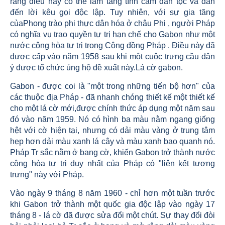
rằng điều này có thể làm tăng tình cảm dân tộc và dẫn
đến lời kêu gọi độc lập. Tuy nhiên, với sự gia tăng
củaPhong trào phi thực dân hóa ở châu Phi , người Pháp
có nghĩa vụ trao quyền tự trị hạn chế cho Gabon như một
nước cộng hòa tự trị trong Cộng đồng Pháp . Điều này đã
được cấp vào năm 1958 sau khi một cuộc trưng cầu dân
ý được tổ chức ủng hộ đề xuất này.Lá cờ gabon.
Gabon - được coi là "một trong những tiến bộ hơn" của
các thuộc địa Pháp - đã nhanh chóng thiết kế một thiết kế
cho một lá cờ mới,được chính thức áp dụng một năm sau
đó vào năm 1959. Nó có hình ba màu nằm ngang giống
hệt với cờ hiện tại, nhưng có dải màu vàng ở trung tâm
hẹp hơn dải màu xanh lá cây và màu xanh bao quanh nó.
Pháp Tr sắc nằm ở bang cờ, khiến Gabon trở thành nước
cộng hòa tự trị duy nhất của Pháp có "liên kết tượng
trưng" này với Pháp.
Vào ngày 9 tháng 8 năm 1960 - chỉ hơn một tuần trước
khi Gabon trở thành một quốc gia độc lập vào ngày 17
tháng 8 - lá cờ đã được sửa đổi một chút. Sự thay đổi đòi