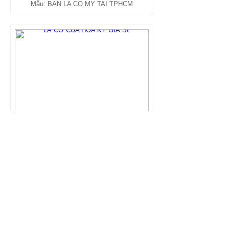
Mẫu: BAN LA CO MY TAI TPHCM
LÁ CỜ CỦA HOA KỲ GIÁ SỈ
0 VNĐ
Mẫu: LA CO CUA HOA KY GIA SI