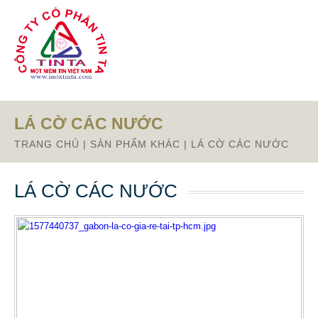
Từ mục này trở xuống là mã nguồn Zalo
LÁ CỜ CÁC NƯỚC
TRANG CHỦ
|
SẢN PHẨM KHÁC
|
LÁ CỜ CÁC NƯỚC
LÁ CỜ CÁC NƯỚC