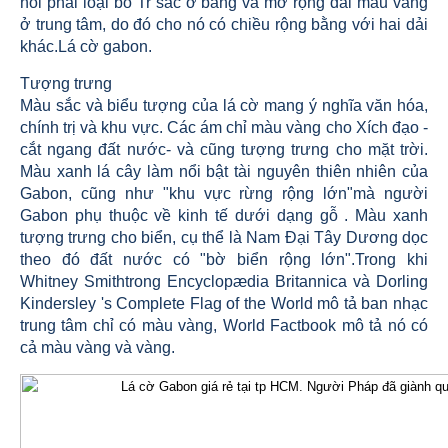
hỏi phải loại bỏ Tr sắc ở bang và mở rộng dải màu vàng
ở trung tâm, do đó cho nó có chiều rộng bằng với hai dải
khác.Lá cờ gabon.
Tượng trưng
Màu sắc và biểu tượng của lá cờ mang ý nghĩa văn hóa,
chính trị và khu vực. Các ám chỉ màu vàng cho Xích đạo -
cắt ngang đất nước- và cũng tượng trưng cho mặt trời.
Màu xanh lá cây làm nổi bật tài nguyên thiên nhiên của
Gabon, cũng như "khu vực rừng rộng lớn"mà người
Gabon phụ thuộc về kinh tế dưới dạng gỗ . Màu xanh
tượng trưng cho biển, cụ thể là Nam Đại Tây Dương dọc
theo đó đất nước có "bờ biển rộng lớn".Trong khi
Whitney Smithtrong Encyclopædia Britannica và Dorling
Kindersley 's Complete Flag of the World mô tả ban nhạc
trung tâm chỉ có màu vàng, World Factbook mô tả nó có
cả màu vàng và vàng.