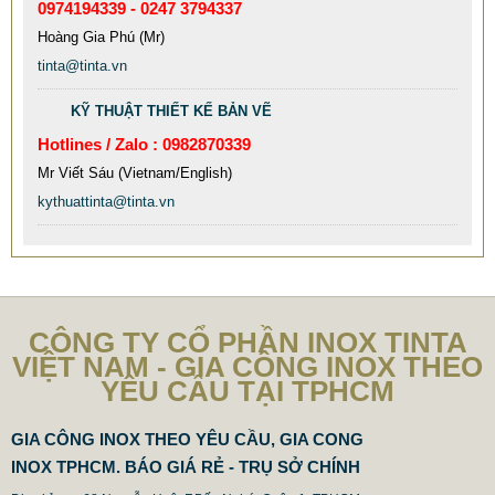
0974194339 - 0247 3794337
MẪU CỘT CỜ INOX ĐẸP GIÁ RẺ
Hoàng Gia Phú (Mr)
2.896.700 VNĐ
2.986.700 VNĐ
tinta@tinta.vn
Mẫu: MAU COT CO INOX 304
KỸ THUẬT THIẾT KẾ BẢN VẼ
Hotlines / Zalo : 0982870339
Mr Viết Sáu (Vietnam/English)
kythuattinta@tinta.vn
CÔNG TY CỔ PHẦN INOX TINTA
VIỆT NAM - GIA CÔNG INOX THEO
YÊU CẦU TẠI TPHCM
GIA CÔNG INOX THEO YÊU CẦU, GIA CONG
INOX TPHCM. BÁO GIÁ RẺ - TRỤ SỞ CHÍNH