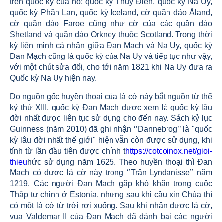
trên quốc kỳ của họ; quốc kỳ Thụy Điển, quốc kỳ Na Uy,
quốc kỳ Phần Lan, quốc kỳ Iceland, cờ quần đảo Åland,
cờ quần đảo Faroe cũng như cờ của các quần đảo
Shetland và quần đảo Orkney thuộc Scotland. Trong thời
kỳ liên minh cá nhân giữa Đan Mạch và Na Uy, quốc kỳ
Đan Mạch cũng là quốc kỳ của Na Uy và tiếp tục như vậy,
với một chút sửa đổi, cho tới năm 1821 khi Na Uy đưa ra
Quốc kỳ Na Uy hiện nay.
Do nguồn gốc huyền thoại của lá cờ này bắt nguồn từ thế
kỷ thứ XIII, quốc kỳ Đan Mạch được xem là quốc kỳ lâu
đời nhất được liên tục sử dụng cho đến nay. Sách kỷ lục
Guinness (năm 2010) đã ghi nhận ‘’Dannebrog’’ là "quốc
kỳ lâu đời nhất thế giới" hiện vẫn còn được sử dụng, khi
tính từ lần đầu tiên được chính t
https://cotcoinox.net/gioi-
thieu
hức sử dụng năm 1625. Theo huyền thoại thì Đan
Mạch có được lá cờ này trong ‘’Trận Lyndanisse’’ năm
1219. Các người Đan Mạch gặp khó khăn trong cuộc
Thập tự chinh ở Estonia, nhưng sau khi cầu xin Chúa thì
có một lá cờ từ trời rơi xuống. Sau khi nhận được lá cờ,
vua Valdemar II của Đan Mạch đã đánh bại các người