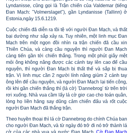
Lyndanisse, cũng gọi là Trận chiến của Valdemar (tiếng
Đan Mạch: "Volmerslaget"), gần Lyndanisse (Tallinn) ở
Estonia,ngày 15.6.1219.
Cuộc chiến đã diễn ra tồi tệ với người Đan Mạch, và thất
bại dường như sắp xảy ra. Tuy nhiên, một linh mục Đan
Mạch trên một ngọn đồi nhìn ra trận chiến đã cầu xin
Thiên Chúa, và càng cầu nguyện thì người Đan Mạch
càng tiến gần tới chiến thắng. Trong một phút giây mệt
mỏi ông không nâng được các cánh tay lên cao để cầu
nguyện, thì người Đan Mạch bị thất thế và sắp bị thua
trận. Vị linh mục cần 2 người lính nâng giùm 2 cánh tay
ông lên để cầu nguyện, và người Đan Mạch lại tiến công,
rồi khi gần chiến thắng thì (lá cờ) 'Dannebrog' từ trên trời
rơi xuống. Nhà vua cầm lấy lá cờ giơ cao cho toán quân,
lòng họ liền hăng say dũng cảm chiến đấu và rốt cuộc
người Đan Mạch đã thắng trận.
Theo huyền thoại thì lá cờ Dannebrog do chính Chúa ban
cho người Đan Mạch, và từ ngày đó trở đi nó trở thành lá
cờ của các nhà vua và nước Đan Mạch.
Cờ Đan Mạch