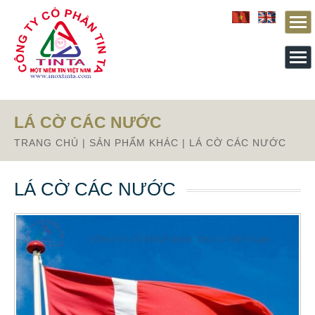
Từ mục này trở xuống là mã nguồn Zalo
LÁ CỜ CÁC NƯỚC
TRANG CHỦ
|
SẢN PHẨM KHÁC
|
LÁ CỜ CÁC NƯỚC
LÁ CỜ CÁC NƯỚC