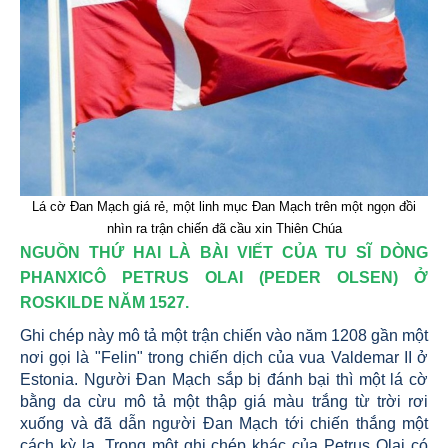
Lá cờ Đan Mạch giá rẻ, một linh mục Đan Mạch trên một ngọn đồi
nhìn ra trận chiến đã cầu xin Thiên Chúa
NGUỒN THỨ HAI LÀ BÀI VIẾT CỦA TU SĨ DÒNG
PHANXICÔ PETRUS OLAI (PEDER OLSEN) Ở
ROSKILDE NĂM 1527.
Ghi chép này mô tả một trận chiến vào năm 1208 gần một
nơi gọi là "Felin" trong chiến dịch của vua Valdemar II ở
Estonia. Người Đan Mạch sắp bị đánh bại thì một lá cờ
bằng da cừu mô tả một thập giá màu trắng từ trời rơi
xuống và đã dẫn người Đan Mạch tới chiến thắng một
cách kỳ lạ. Trong một ghi chép khác của Petrus Olai có