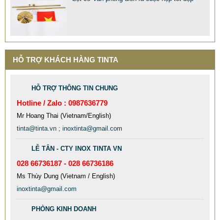
MẪU XE ĐẨY INOX ĐẸP GIÁ RẺ - XE ĐẨY HÀNH LÝ SÂN
BAY TẠI TPHCM THƯƠNG HIỆU TINTA
9.577.900 VNĐ
9.757.900 VNĐ
HỖ TRỢ KHÁCH HÀNG TINTA
Mẫu: MAU XE DAY INOX 304 GIA RE
HỖ TRỢ THÔNG TIN CHUNG
Hotline / Zalo : 0987636779
Mr Hoang Thai (Vietnam/English)
tinta@tinta.vn ; inoxtinta@gmail.com
LỄ TÂN - CTY INOX TINTA VN
028 66736187 - 028 66736186
Ms Thùy Dung (Vietnam / English)
inoxtinta@gmail.com
PHÒNG KINH DOANH