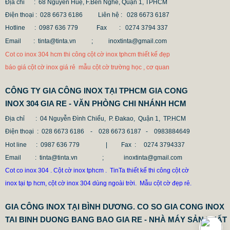
Địa chỉ : 68 Nguyễn Huệ, F.Bến Nghé, Quận 1, TPHCM
Điện thoại : 028 6673 6186
Liên hệ : 028 6673 6187
Hotline : 0987 636 779 Fax
: 0274 3794 337
Email : tinta@tinta.vn ;
inoxtinta@gmail.com
CỘT INOX 304 NÂNG HẠ
Cot co inox 304 hcm thi công cột cờ inox tphcm thiết kế đẹp
685.700 VNĐ
865.700 VNĐ
báo giá cột cờ inox giá rẻ mẫu cột cờ trường học , cơ quan
Mẫu: COT INOX 304 SUS
CÔNG TY GIA CÔNG INOX TẠI TPHCM GIA CONG
INOX 304 GIA RE - VĂN PHÒNG CHI NHÁNH HCM
Địa chỉ
: 04 Nguyễn Đình Chiểu, P. Đakao, Quận 1, TP.HCM
Điện thoại
: 028 6673 6186 - 028 6673 6187 -
0983884649
Hot line
: 0987 636 779 | Fax :
0274 3794337
Email
: tinta@tinta.vn ; inoxtinta@gmail.com
Cot co inox 304 . Cột cờ inox tphcm . TinTa thiết kế thi công cột cờ
inox tại tp hcm, cột cờ inox 304 dùng ngoài trời. Mẫu cột cờ đẹp rẻ.
GIA CÔNG INOX TẠI BÌNH DƯƠNG. CO SO GIA CONG INOX
TAI BINH DUONG BANG BAO GIA RE - NHÀ MÁY SẢN XUẤT