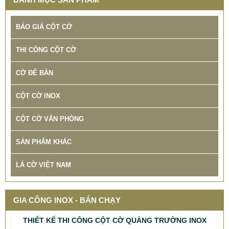
BÁO GIÁ CỘT CỜ
THI CÔNG CỘT CỜ
CỜ ĐỂ BÀN
CỘT CỜ INOX
CỘT CỜ VĂN PHÒNG
SẢN PHẨM KHÁC
LÁ CỜ VIỆT NAM
THIẾT KẾ THI CÔNG CỘT CỜ QUẢNG TRƯỜNG INOX
GIA CÔNG INOX - BÁN CHẠY
BẢO HÀNH 10 NĂM
678.999 VNĐ
687.999 VNĐ