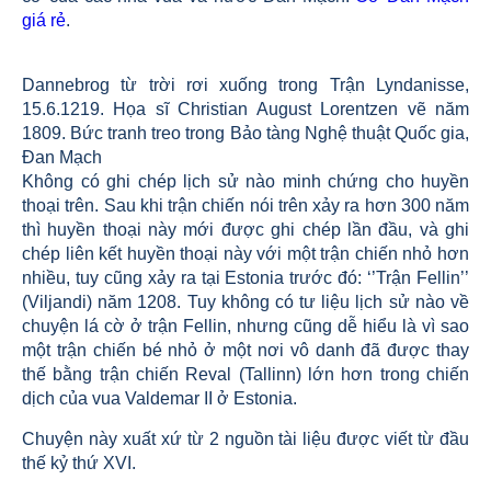
giá rẻ
.
Dannebrog từ trời rơi xuống trong Trận Lyndanisse,
15.6.1219. Họa sĩ Christian August Lorentzen vẽ năm
1809. Bức tranh treo trong Bảo tàng Nghệ thuật Quốc gia,
Đan Mạch
Không có ghi chép lịch sử nào minh chứng cho huyền
thoại trên. Sau khi trận chiến nói trên xảy ra hơn 300 năm
thì huyền thoại này mới được ghi chép lần đầu, và ghi
chép liên kết huyền thoại này với một trận chiến nhỏ hơn
nhiều, tuy cũng xảy ra tại Estonia trước đó: ‘’Trận Fellin’’
(Viljandi) năm 1208. Tuy không có tư liệu lịch sử nào về
chuyện lá cờ ở trận Fellin, nhưng cũng dễ hiểu là vì sao
một trận chiến bé nhỏ ở một nơi vô danh đã được thay
thế bằng trận chiến Reval (Tallinn) lớn hơn trong chiến
dịch của vua Valdemar II ở Estonia.
Chuyện này xuất xứ từ 2 nguồn tài liệu được viết từ đầu
thế kỷ thứ XVI.