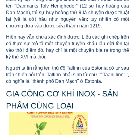
tên "Danmarks Tolv Herligheder" (12 sự huy hoàng của
Đan Mạch), thì sự huy hoàng thứ 9 là chuyện được thuật
lại (về lá cờ) hầu như nguyên văn; tuy nhiên có một
chương đưa vào được sửa thành năm 1219.
Hiện nay vẫn chưa xác định được: Liệu các ghi chép trên
có thực sự mô tả một chuyện truyền khẩu lâu đời tồn tại
vào thời điểm đó, hay chỉ là một chuyện bịa ra trong thế
kỷ thứ XVI mà thôi.
Người ta tin rằng tên thủ đô Tallinn của Estonia có từ sau
trận chiến nói trên. Tallinn phái sinh từ chữ ‘’"Taani linn"’’,
có nghĩa là "thành phố Đan Mạch" ở Estonia.
GIA CÔNG CƠ KHÍ INOX - SẢN
PHẨM CÙNG LOẠI