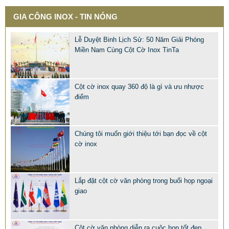
GIA CÔNG INOX - TIN NÓNG
QUÀ TẶNG Ý NGHĨA CHO SẾP – ĐỘC LẠ, SANG TRỌNG -
Lễ Duyệt Binh Lịch Sử: 50 Năm Giải Phóng
CỜ ĐỂ BÀN & HỘP BÚT CAO CẤP
Miền Nam Cùng Cột Cờ Inox TinTa
2.968.680 VNĐ
2.986.860 VNĐ
Mẫu: QUA TANG Y NGHIA CHO SEP
Cột cờ inox quay 360 độ là gì và ưu nhược
điểm
Chúng tôi muốn giới thiệu tới bạn đọc về cột
cờ inox
Lắp đặt cột cờ văn phòng trong buổi họp ngoại
giao
Cột cờ văn phòng diễn ra cuộc họp tốt đẹp