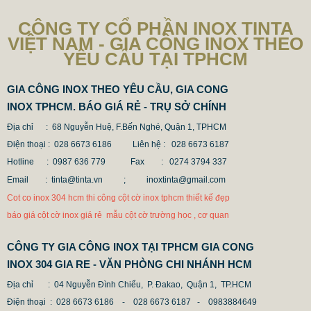
CÔNG TY CỔ PHẦN INOX TINTA
VIỆT NAM - GIA CÔNG INOX THEO
YÊU CẦU TẠI TPHCM
GIA CÔNG INOX THEO YÊU CẦU, GIA CONG
INOX TPHCM. BÁO GIÁ RẺ - TRỤ SỞ CHÍNH
Địa chỉ : 68 Nguyễn Huệ, F.Bến Nghé, Quận 1, TPHCM
Điện thoại : 028 6673 6186
Liên hệ : 028 6673 6187
Hotline : 0987 636 779 Fax
: 0274 3794 337
Email : tinta@tinta.vn ;
inoxtinta@gmail.com
Cot co inox 304 hcm thi công cột cờ inox tphcm thiết kế đẹp
CỘT INOX 304 NÂNG HẠ
báo giá cột cờ inox giá rẻ mẫu cột cờ trường học , cơ quan
685.700 VNĐ
865.700 VNĐ
Mẫu: COT INOX 304 SUS
CÔNG TY GIA CÔNG INOX TẠI TPHCM GIA CONG
INOX 304 GIA RE - VĂN PHÒNG CHI NHÁNH HCM
Địa chỉ
: 04 Nguyễn Đình Chiểu, P. Đakao, Quận 1, TP.HCM
Điện thoại
: 028 6673 6186 - 028 6673 6187 -
0983884649