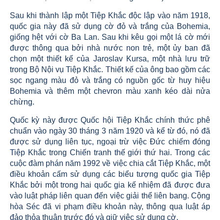
Sau khi thành lập một Tiệp Khắc độc lập vào năm 1918,
quốc gia này đã sử dụng cờ đỏ và trắng của Bohemia,
giống hệt với cờ Ba Lan. Sau khi kêu gọi một lá cờ mới
được thông qua bởi nhà nước non trẻ, một ủy ban đã
chọn một thiết kế của Jaroslav Kursa, một nhà lưu trữ
trong Bộ Nội vụ Tiệp Khắc. Thiết kế của ông bao gồm các
sọc ngang màu đỏ và trắng có nguồn gốc từ huy hiệu
Bohemia và thêm một chevron màu xanh kéo dài nửa
chừng.
Quốc kỳ này được Quốc hội Tiệp Khắc chính thức phê
chuẩn vào ngày 30 tháng 3 năm 1920 và kể từ đó, nó đã
được sử dụng liên tục, ngoại trừ việc Đức chiếm đóng
Tiệp Khắc trong Chiến tranh thế giới thứ hai. Trong các
cuộc đàm phán năm 1992 về việc chia cắt Tiệp Khắc, một
điều khoản cấm sử dụng các biểu tượng quốc gia Tiệp
Khắc bởi một trong hai quốc gia kế nhiệm đã được đưa
vào luật pháp liên quan đến việc giải thể liên bang. Cộng
hòa Séc đã vi phạm điều khoản này, thông qua luật áp
đảo thỏa thuận trước đó và giữ việc sử dụng cờ.