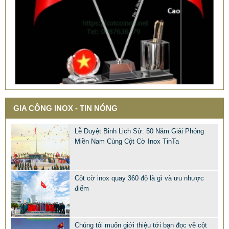
GIA CÔNG INOX - TIN NÓNG
Lễ Duyệt Binh Lịch Sử: 50 Năm Giải Phóng
QUÀ TẶNG Ý NGHĨA CHO SẾP – ĐỘC LẠ, SANG TRỌNG -
Miền Nam Cùng Cột Cờ Inox TinTa
CỜ ĐỂ BÀN & HỘP BÚT CAO CẤP
2.968.680 VNĐ
2.986.860 VNĐ
Mẫu: QUA TANG Y NGHIA CHO SEP
Cột cờ inox quay 360 độ là gì và ưu nhược
điểm
Chúng tôi muốn giới thiệu tới bạn đọc về cột