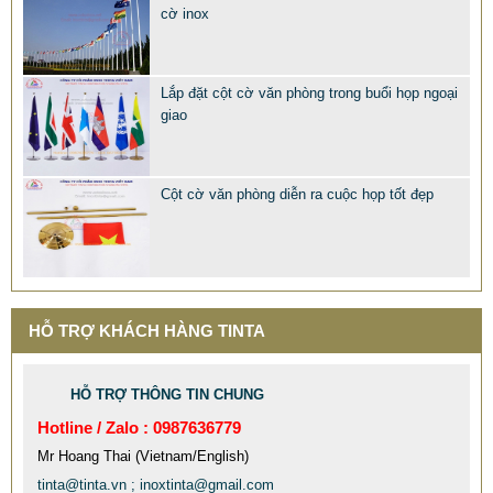
cờ inox
Lắp đặt cột cờ văn phòng trong buổi họp ngoại
giao
Cột cờ văn phòng diễn ra cuộc họp tốt đẹp
MẪU XE ĐẨY INOX ĐẸP GIÁ RẺ - XE ĐẨY HÀNH LÝ SÂN
BAY TẠI TPHCM THƯƠNG HIỆU TINTA
HỖ TRỢ KHÁCH HÀNG TINTA
9.577.900 VNĐ
9.757.900 VNĐ
Mẫu: MAU XE DAY INOX 304 GIA RE
HỖ TRỢ THÔNG TIN CHUNG
Hotline / Zalo : 0987636779
Mr Hoang Thai (Vietnam/English)
tinta@tinta.vn ; inoxtinta@gmail.com