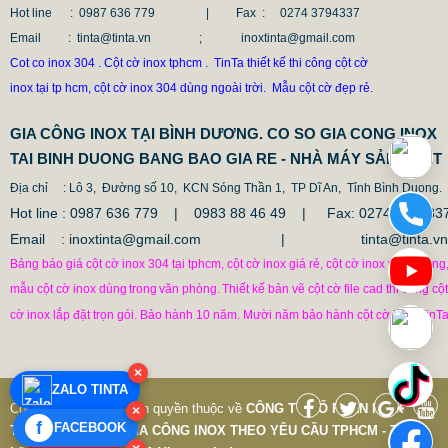
Hot line
: 0987 636 779 | Fax :
0274 3794337
Email
: tinta@tinta.vn ; inoxtinta@gmail.com
Cot co inox 304 . Cột cờ inox tphcm . TinTa thiết kế thi công cột cờ
inox tại tp hcm, cột cờ inox 304 dùng ngoài trời. Mẫu cột cờ đẹp rẻ.
GIA CÔNG INOX TẠI BÌNH DƯƠNG. CO SO GIA CONG INOX
TAI BINH DUONG BANG BAO GIA RE - NHÀ MÁY SẢN XUẤT
Địa chỉ
: Lô 3, Đường số 10, KCN Sóng Thần 1, TP Dĩ An, Tỉnh Bình Duong.
Hot line : 0987 636 779 | 0983 88 46 49 |
Fax: 0274.379433
Email : inoxtinta@gmail.com | tinta@tinta.vn
Bảng báo giá cột cờ inox 304 tại tphcm, cột cờ inox giá rẻ, cột cờ inox văn phòng
mẫu cột cờ inox dùng
trong
văn phòng.
Thiết kế bản vẽ cột cờ file cad thi công cột
cờ inox lắp đặt trọn gói. Bảo hành 10 năm. Mười năm bảo hành cột cờ inox TinTa
CỘT CHỐNG VA ĐẬP INOX
×
ZALO TINTA
1.682.500 VNĐ
1.862.500 VNĐ
Copyright © 7-2019 Bản quyền thuộc về
CÔNG TY CỔ PHẦN INOX
×
Mẫu: COT CHONG VA DAP INOX
f
FACEBOOK
TINTA VIỆT NAM
|
GIA CÔNG INOX THEO YÊU CẦU TPHCM - Thiết