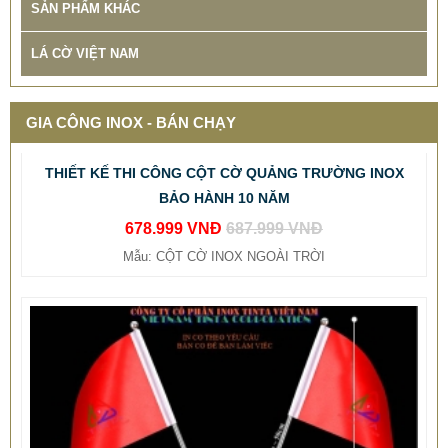
SẢN PHẨM KHÁC
LÁ CỜ VIỆT NAM
GIA CÔNG INOX - BÁN CHẠY
THIẾT KẾ THI CÔNG CỘT CỜ QUẢNG TRƯỜNG INOX
BẢO HÀNH 10 NĂM
678.999 VNĐ
687.999 VNĐ
Mẫu: CỘT CỜ INOX NGOÀI TRỜI