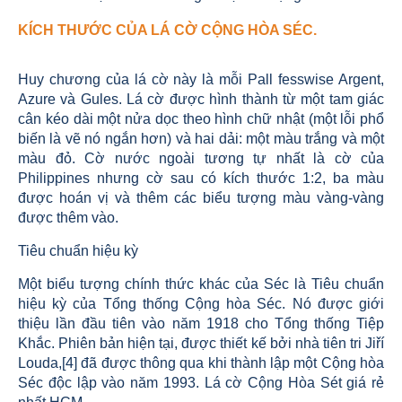
KÍCH THƯỚC CỦA LÁ CỜ CỘNG HÒA SÉC.
Huy chương của lá cờ này là mỗi Pall fesswise Argent,
Azure và Gules. Lá cờ được hình thành từ một tam giác
cân kéo dài một nửa dọc theo hình chữ nhật (một lỗi phổ
biến là vẽ nó ngắn hơn) và hai dải: một màu trắng và một
màu đỏ. Cờ nước ngoài tương tự nhất là cờ của
Philippines nhưng cờ sau có kích thước 1:2, ba màu
được hoán vị và thêm các biểu tượng màu vàng-vàng
được thêm vào.
Tiêu chuẩn hiệu kỳ
Một biểu tượng chính thức khác của Séc là Tiêu chuẩn
hiệu kỳ của Tổng thống Cộng hòa Séc. Nó được giới
thiệu lần đầu tiên vào năm 1918 cho Tổng thống Tiệp
Khắc. Phiên bản hiện tại, được thiết kế bởi nhà tiên tri Jiří
Louda,[4] đã được thông qua khi thành lập một Cộng hòa
Séc độc lập vào năm 1993. Lá cờ Cộng Hòa Sét giá rẻ