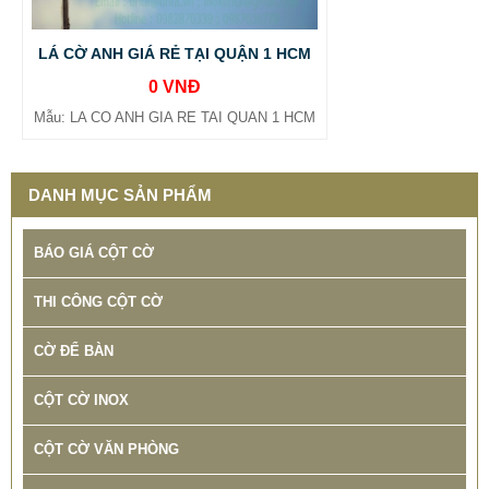
LÁ CỜ ANH GIÁ RẺ TẠI QUẬN 1 HCM
0 VNĐ
Mẫu: LA CO ANH GIA RE TAI QUAN 1 HCM
DANH MỤC SẢN PHẨM
BÁO GIÁ CỘT CỜ
THI CÔNG CỘT CỜ
CỜ ĐỂ BÀN
CỘT CỜ INOX
CỘT CỜ VĂN PHÒNG