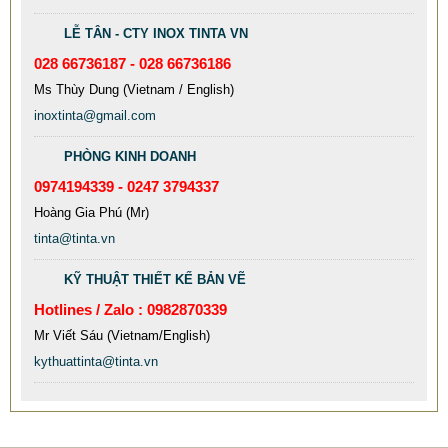
LỄ TÂN - CTY INOX TINTA VN
028 66736187 - 028 66736186
Ms Thùy Dung (Vietnam / English)
inoxtinta@gmail.com
PHÒNG KINH DOANH
0974194339 - 0247 3794337
Hoàng Gia Phú (Mr)
MẪU CỘT CỜ INOX ĐẸP GIÁ RẺ
tinta@tinta.vn
2.896.700 VNĐ
2.986.700 VNĐ
KỸ THUẬT THIẾT KẾ BẢN VẼ
Mẫu: MAU COT CO INOX 304
Hotlines / Zalo : 0982870339
Mr Viết Sáu (Vietnam/English)
kythuattinta@tinta.vn