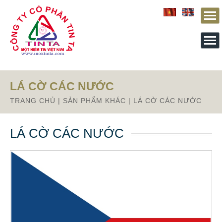
Từ mục này trở xuống là mã nguồn Zalo
LÁ CỜ CÁC NƯỚC
TRANG CHỦ
|
SẢN PHẨM KHÁC
|
LÁ CỜ CÁC NƯỚC
LÁ CỜ CÁC NƯỚC