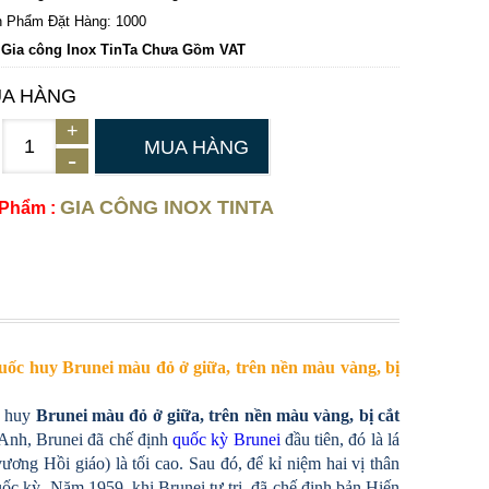
 Phẩm Đặt Hàng: 1000
 Gia công Inox TinTa Chưa Gồm VAT
A HÀNG
MUA HÀNG
GIA CÔNG INOX TINTA
 Phẩm :
uốc huy Brunei màu đỏ ở giữa, trên nền màu vàng, bị
c huy
Brunei màu đỏ ở giữa, trên nền màu vàng, bị cắt
 Anh, Brunei đã chế định
quốc kỳ Brunei
đầu tiên, đó là lá
ương Hồi giáo) là tối cao. Sau đó, để kỉ niệm hai vị thân
ốc kỳ. Năm 1959, khi Brunei tự trị, đã chế định bản Hiến