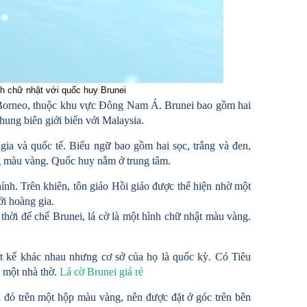
nh chữ nhật với quốc huy Brunei
 Borneo, thuộc khu vực Đông Nam Á. Brunei bao gồm hai
hung biên giới biển với Malaysia.
gia và quốc tế. Biểu ngữ bao gồm hai sọc, trắng và đen,
ng màu vàng. Quốc huy nằm ở trung tâm.
ính. Trên khiên, tôn giáo Hồi giáo được thể hiện nhờ một
ới hoàng gia.
 thời đế chế Brunei, lá cờ là một hình chữ nhật màu vàng.
ết kế khác nhau nhưng cơ sở của họ là quốc kỳ. Có Tiêu
 một nhà thờ.
Lá cờ Brunei giá rẻ
ỏ trên một hộp màu vàng, nên được đặt ở góc trên bên