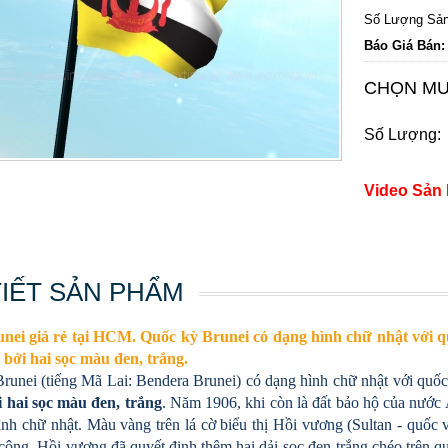
Số Lượng Sản
Báo Giá Bán:
CHỌN MU
Số Lượng:
Video Sản
TIẾT SẢN PHẨM
nei giá rẻ tại HCM. Quốc kỳ Brunei có dạng hình chữ nhật với q
 bởi hai sọc màu đen, trắng.
runei (tiếng Mã Lai: Bendera Brunei) có dạng hình chữ nhật với quố
 hai sọc màu đen, trắng
. Năm 1906, khi còn là đất bảo hộ của nước
nh chữ nhật. Màu vàng trên lá cờ biểu thị Hồi vương (Sultan - quốc v
ông, Hồi vương đã quyết định thêm hai dải sọc đen-trắng chéo trên qu