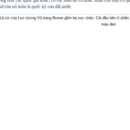
ống như các quốc gia khác, có các thiết kế cờ khác nhau cho một cơ qu
ở của nó luôn là quốc kỳ của đất nước.