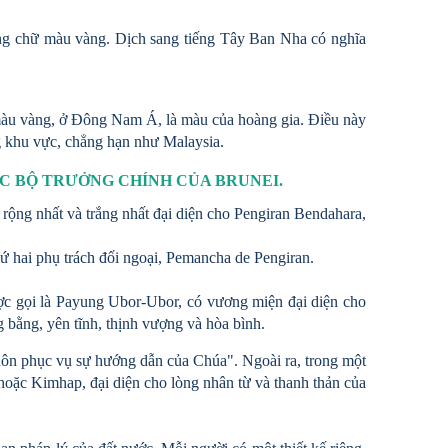
ằng chữ màu vàng. Dịch sang tiếng Tây Ban Nha có nghĩa
màu vàng, ở Đông Nam Á, là màu của hoàng gia. Điều này
ng khu vực, chẳng hạn như Malaysia.
ÁC BỘ TRƯỞNG CHÍNH CỦA BRUNEI.
 rộng nhất và trắng nhất đại diện cho Pengiran Bendahara,
ứ hai phụ trách đối ngoại, Pemancha de Pengiran.
ược gọi là Payung Ubor-Ubor, có vương miện đại diện cho
 bằng, yên tĩnh, thịnh vượng và hòa bình.
uôn phục vụ sự hướng dẫn của Chúa". Ngoài ra, trong một
hoặc Kimhap, đại diện cho lòng nhân từ và thanh thản của