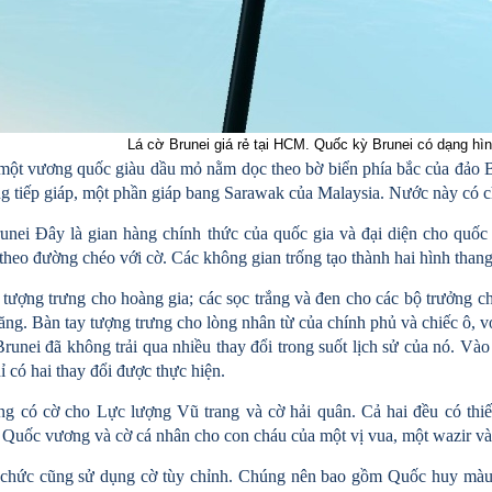
Lá cờ Brunei giá rẻ tại HCM. Quốc kỳ Brunei có dạng hì
 một vương quốc giàu dầu mỏ nằm dọc theo bờ biển phía bắc của đảo
g tiếp giáp, một phần giáp bang Sarawak của Malaysia. Nước này có c
unei Đây là gian hàng chính thức của quốc gia và đại diện cho quốc 
 theo đường chéo với cờ. Các không gian trống tạo thành hai hình tha
tượng trưng cho hoàng gia; các sọc trắng và đen cho các bộ trưởng ch
ăng. Bàn tay tượng trưng cho lòng nhân từ của chính phủ và chiếc ô, v
unei đã không trải qua nhiều thay đổi trong suốt lịch sử của nó. Vào
ỉ có hai thay đổi được thực hiện.
ng có cờ cho Lực lượng Vũ trang và cờ hải quân. Cả hai đều có thi
 Quốc vương và cờ cá nhân cho con cháu của một vị vua, một wazir và
chức cũng sử dụng cờ tùy chỉnh. Chúng nên bao gồm Quốc huy màu đ