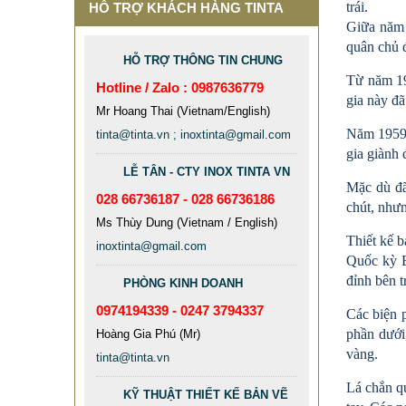
trái.
HỖ TRỢ KHÁCH HÀNG TINTA
Giữa năm 
quân chủ đ
HỖ TRỢ THÔNG TIN CHUNG
Từ năm 19
Hotline / Zalo : 0987636779
gia này đ
Mr Hoang Thai (Vietnam/English)
Năm 1959,
tinta@tinta.vn ; inoxtinta@gmail.com
gia giành
LỄ TÂN - CTY INOX TINTA VN
Mặc dù đã
028 66736187 - 028 66736186
chút, nhưn
Ms Thùy Dung (Vietnam / English)
Thiết kế b
inoxtinta@gmail.com
Quốc kỳ B
đỉnh bên t
PHÒNG KINH DOANH
0974194339 - 0247 3794337
Các biện p
phần dưới
Hoàng Gia Phú (Mr)
vàng.
tinta@tinta.vn
Lá chắn qu
KỸ THUẬT THIẾT KẾ BẢN VẼ
MẪU XE ĐẨY INOX ĐẸP GIÁ RẺ -