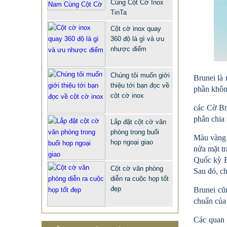
Cùng Cột Cờ Inox
TinTa
Cột cờ inox quay
360 độ là gì và ưu
nhược điểm
Chúng tôi muốn giới
Brunei là
thiệu tới bạn đọc về
phần khôn
cột cờ inox
QUÀ TẶNG Ý NGHĨA CHO SẾP –
các Cờ Br
phân chia
ĐỘC LẠ, SANG TRỌNG - CỜ ĐỂ
Lắp đặt cột cờ văn
BÀN & HỘP BÚT CAO CẤP
phòng trong buổi
Màu vàng 
họp ngoại giao
2.968.680 VNĐ
2.986.860 VNĐ
nửa mặt tr
Quốc kỳ Br
Mẫu: QUA TANG Y NGHIA CHO SEP
Cột cờ văn phòng
Sau đó, ch
diễn ra cuộc họp tốt
đẹp
Brunei cũ
chuẩn của
Các quan 