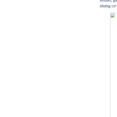
Brunei, gi
nhưng cơ s
MẪU CỘT CỜ INOX ĐẸP GIÁ RẺ
2.896.700 VNĐ
2.986.700 VNĐ
Mẫu: MAU COT CO INOX 304