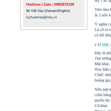
tay. Các n
Hotlines / Zalo : 0982870339
XE ĐẨY HÀNH LÝ SÂN BAY TẠI
Trên tấm 
TPHCM THƯƠNG HIỆU TINTA
Mr Viết Sáu (Vietnam/English)
là: Luôn k
kythuattinta@tinta.vn
9.577.900 VNĐ
9.757.900 VNĐ
Ý nghĩa c
Mẫu: MAU XE DAY INOX 304 GIA RE
Lá cờ có 
có thể đượ
CỜ SỌC
Đây là nhữ
Thủ tướng
Mặt khác, 
Huy hiệu 
Chiếc khi
hoàng gia.
Nửa mặt t
cuốn băng 
quyền lực
Cờ khác