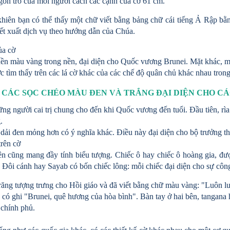
gón trỏ của mỗi người cách các cạnh của cờ 61 cm.
khiên bạn có thể thấy một chữ viết bằng bảng chữ cái tiếng Ả Rập b
ết xuất dịch vụ theo hướng dẫn của Chúa.
ủa cờ
nền màu vàng trong nền, đại diện cho Quốc vương Brunei. Mặt khác, 
c tìm thấy trên các lá cờ khác của các chế độ quân chủ khác nhau tro
. CÁC SỌC CHÉO MÀU ĐEN VÀ TRẮNG ĐẠI DIỆN CHO C
ng người cai trị chung cho đến khi Quốc vương đến tuổi. Đầu tiên, rìa
.
dải đen mỏng hơn có ý nghĩa khác. Điều này đại diện cho bộ trưởng th
trên cờ
ên cũng mang đầy tính biểu tượng. Chiếc ô hay chiếc ô hoàng gia, đ
 Đôi cánh hay Sayab có bốn chiếc lông: mỗi chiếc đại diện cho sự công
răng tượng trưng cho Hồi giáo và đã viết bằng chữ màu vàng: "Luôn l
có ghi "Brunei, quê hương của hòa bình". Bàn tay ở hai bên, tangana 
 chính phủ.