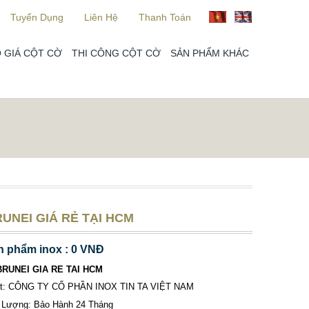
Tuyển Dụng
Liên Hệ
Thanh Toán
 GIÁ CỘT CỜ
THI CÔNG CỘT CỜ
SẢN PHẨM KHÁC
UNEI GIÁ RẺ TẠI HCM
n phẩm inox : 0 VNĐ
BRUNEI GIA RE TAI HCM
ất: CÔNG TY CỔ PHẦN INOX TIN TA VIỆT NAM
 Lượng: Bảo Hành 24 Tháng