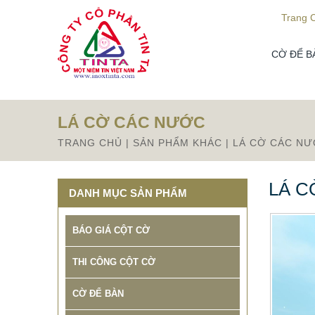
Từ mục này trở xuống là mã nguồn Zalo
Trang 
CỜ ĐỂ B
LÁ CỜ CÁC NƯỚC
TRANG CHỦ
|
SẢN PHẨM KHÁC
|
LÁ CỜ CÁC N
LÁ C
DANH MỤC SẢN PHẨM
BÁO GIÁ CỘT CỜ
THI CÔNG CỘT CỜ
CỜ ĐỂ BÀN