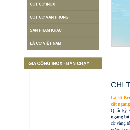
CỘT CỜ INOX
CỘT CỜ VĂN PHÒNG
SẢN PHẨM KHÁC
LÁ CỜ VIỆT NAM
GIA CÔNG INOX - BÁN CHẠY
CHI 
Lá cờ Bru
cắt ngang
Quốc kỳ B
ngang bởi
cờ vàng hì
THIẾT KẾ THI CÔNG CỘT CỜ
vương có c