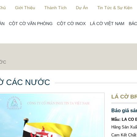
Chủ
Giới Thiệu
Thành Tích
Dự Án
Tin Tức & Sự Kiện
ÀN
CỘT CỜ VĂN PHÒNG
CỘT CỜ INOX
LÁ CỜ VIỆT NAM
BÁO
ƯỚC
Ờ CÁC NƯỚC
LÁ CỜ BR
Báo giá sả
Mẫu: LA CO 
Hãng Sản Xu
Cam Kết Chất