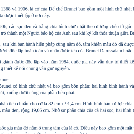
1368 và 1906, lá cờ của Đế chế Brunei bao gồm một hình chữ nhật h
ã được thiết lập ở nơi này.
06, các sọc đen và trắng chia hình chữ nhật theo đường chéo từ gó
ã trở thành một Người bảo hộ của Anh sau khi ký kết thỏa thuận giữa
 sau khi ban hành hiến pháp cùng năm đó, tấm khiên màu đỏ đã được
 được độc lập hoàn toàn và nhận được tên của Brunei Darussalam hoặc 
 giành được độc lập vào năm 1984, quốc gia này vẫn duy trì thiết k
g thiết kế nói chung vẫn giữ nguyên.
anner
runei có hình chữ nhật và bao gồm bốn phần: hai hình bình hành và 
rái, xuống dưới cùng của phần bên phải.
háp tiêu chuẩn cho cờ là 82 cm x 91,4 cm. Hình bình hành được chia t
, màu đen, rộng 19,05 cm. Nhờ sự phân chia của cả hai sọc, hai hình 
ốc gia màu đỏ nằm ở trung tâm của lá cờ. Điều này bao gồm một mặt tr