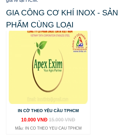
giá rẻ tại HCM.
GIA CÔNG CƠ KHÍ INOX - SẢN
PHẨM CÙNG LOẠI
IN CỜ THEO YÊU CẦU TPHCM
10.000 VNĐ
15.000 VNĐ
Mẫu: IN CO THEO YEU CAU TPHCM