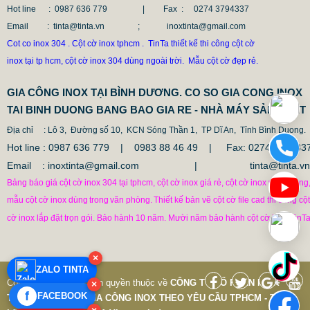
Hot line
: 0987 636 779 | Fax :
0274 3794337
Email
: tinta@tinta.vn ; inoxtinta@gmail.com
CỘT INOX 304 NÂNG HẠ
Cot co inox 304 . Cột cờ inox tphcm . TinTa thiết kế thi công cột cờ
685.700 VNĐ
865.700 VNĐ
inox tại tp hcm, cột cờ inox 304 dùng ngoài trời. Mẫu cột cờ đẹp rẻ.
Mẫu: COT INOX 304 SUS
GIA CÔNG INOX TẠI BÌNH DƯƠNG. CO SO GIA CONG INOX
TAI BINH DUONG BANG BAO GIA RE - NHÀ MÁY SẢN XUẤT
Địa chỉ
: Lô 3, Đường số 10, KCN Sóng Thần 1, TP Dĩ An, Tỉnh Bình Duong.
Hot line : 0987 636 779 | 0983 88 46 49 |
Fax: 0274.379433
Email : inoxtinta@gmail.com | tinta@tinta.vn
Bảng báo giá cột cờ inox 304 tại tphcm, cột cờ inox giá rẻ, cột cờ inox văn phòng
mẫu cột cờ inox dùng
trong
văn phòng.
Thiết kế bản vẽ cột cờ file cad thi công cột
cờ inox lắp đặt trọn gói. Bảo hành 10 năm. Mười năm bảo hành cột cờ inox TinTa
×
ZALO TINTA
Copyright © 7-2019 Bản quyền thuộc về
CÔNG TY CỔ PHẦN INOX
×
f
FACEBOOK
TINTA VIỆT NAM
|
GIA CÔNG INOX THEO YÊU CẦU TPHCM - Thiết