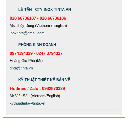
Mẫu: MAU XE DAY INOX 304 GIA RE
LỄ TÂN - CTY INOX TINTA VN
028 66736187 - 028 66736186
Ms Thùy Dung (Vietnam / English)
inoxtinta@gmail.com
PHÒNG KINH DOANH
0974194339 - 0247 3794337
Hoàng Gia Phú (Mr)
tinta@tinta.vn
KỸ THUẬT THIẾT KẾ BẢN VẼ
Hotlines / Zalo : 0982870339
Mr Viết Sáu (Vietnam/English)
MẪU CỘT CỜ INOX ĐẸP GIÁ RẺ
kythuattinta@tinta.vn
2.896.700 VNĐ
2.986.700 VNĐ
Mẫu: MAU COT CO INOX 304