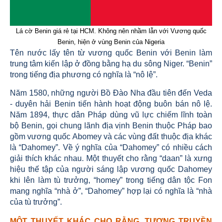
Lá cờ Benin giá rẻ tại HCM. Không nên nhầm lẫn với Vương quốc
Benin, hiện ở vùng Benin của Nigeria
Tên nước lấy tên từ vương quốc Benin với Benin làm
trung tâm kiến lập ở đồng bằng hạ du sông Niger. “Benin”
trong tiếng địa phương có nghĩa là “nô lệ”.
Năm 1580, những người Bồ Đào Nha đầu tiên đến Veda
- duyên hải Benin tiến hành hoạt động buôn bán nô lệ.
Năm 1894, thực dân Pháp dùng vũ lực chiếm lĩnh toàn
bộ Benin, gọi chung lãnh địa vịnh Benin thuộc Pháp bao
gồm vương quốc Abomey và các vùng đất thuộc địa khác
là “Dahomey”. Về ý nghĩa của “Dahomey” có nhiều cách
giải thích khác nhau. Một thuyết cho rằng “daan” là xưng
hiệu thế tập của người sáng lập vương quốc Dahomey
khi lên làm tù trưởng, “homey” trong tiếng dân tộc Fon
mang nghĩa “nhà ở”, “Dahomey” hợp lại có nghĩa là “nhà
của tù trưởng”.
MỘT THUYẾT KHÁC CHO RẰNG, TƯƠNG TRUYỀN