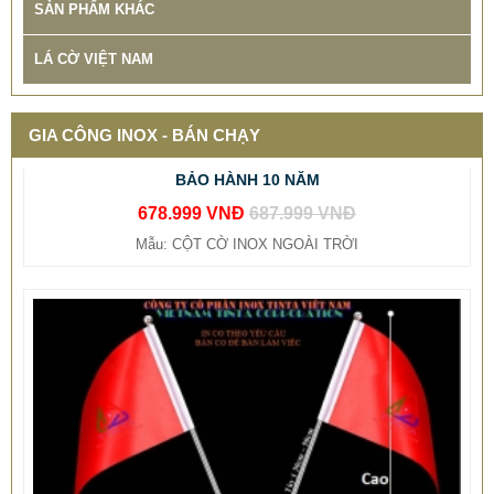
SẢN PHẨM KHÁC
LÁ CỜ VIỆT NAM
THIẾT KẾ THI CÔNG CỘT CỜ QUẢNG TRƯỜNG INOX
GIA CÔNG INOX - BÁN CHẠY
BẢO HÀNH 10 NĂM
678.999 VNĐ
687.999 VNĐ
Mẫu: CỘT CỜ INOX NGOÀI TRỜI