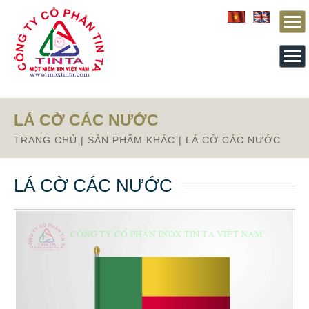
Từ mục này trở xuống là mã nguồn Zalo
LÁ CỜ CÁC NƯỚC
TRANG CHỦ
|
SẢN PHẨM KHÁC
|
LÁ CỜ CÁC NƯỚC
LÁ CỜ CÁC NƯỚC