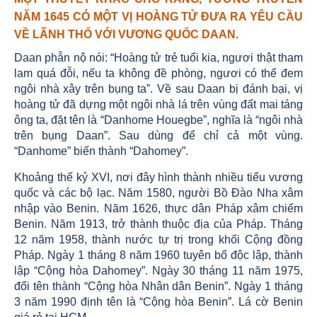
NĂM 1645 CÓ MỘT VỊ HOÀNG TỬ ĐƯA RA YÊU CẦU
VỀ LÃNH THỔ VỚI VƯƠNG QUỐC DAAN.
Daan phẫn nộ nói: “Hoàng tử trẻ tuổi kia, ngươi thật tham
lam quá đỗi, nếu ta không đề phòng, ngươi có thể đem
ngôi nhà xây trên bụng ta”. Về sau Daan bị đánh bại, vị
hoàng tử đã dựng một ngôi nhà lá trên vùng đất mai táng
ông ta, đặt tên là “Danhome Houegbe”, nghĩa là “ngôi nhà
trên bụng Daan”. Sau dùng để chỉ cả một vùng.
“Danhome” biến thành “Dahomey”.
Khoảng thế kỷ XVI, nơi đây hình thành nhiều tiểu vương
quốc và các bộ lạc. Năm 1580, người Bồ Đào Nha xâm
nhập vào Benin. Năm 1626, thực dân Pháp xâm chiếm
Benin. Năm 1913, trở thành thuộc địa của Pháp. Tháng
12 năm 1958, thành nước tự trị trong khối Cộng đồng
Pháp. Ngày 1 tháng 8 năm 1960 tuyên bố độc lập, thành
lập “Cộng hòa Dahomey”. Ngày 30 tháng 11 năm 1975,
đổi tên thành “Cộng hòa Nhân dân Benin”. Ngày 1 tháng
3 năm 1990 định tên là “Cộng hòa Benin”. Lá cờ Benin