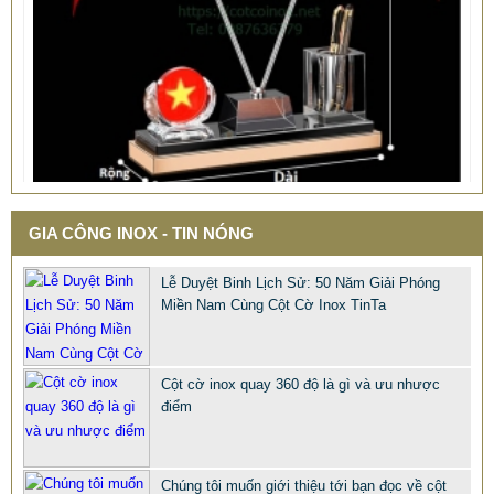
GIA CÔNG INOX - TIN NÓNG
QUÀ TẶNG Ý NGHĨA CHO SẾP – ĐỘC LẠ, SANG TRỌNG -
CỜ ĐỂ BÀN & HỘP BÚT CAO CẤP
Lễ Duyệt Binh Lịch Sử: 50 Năm Giải Phóng
Miền Nam Cùng Cột Cờ Inox TinTa
2.968.680 VNĐ
2.986.860 VNĐ
Mẫu: QUA TANG Y NGHIA CHO SEP
Cột cờ inox quay 360 độ là gì và ưu nhược
điểm
Chúng tôi muốn giới thiệu tới bạn đọc về cột