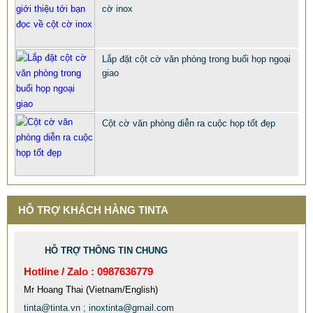
cờ inox
Lắp đặt cột cờ văn phòng trong buổi họp ngoại
giao
Cột cờ văn phòng diễn ra cuộc họp tốt đẹp
HỖ TRỢ KHÁCH HÀNG TINTA
HỖ TRỢ THÔNG TIN CHUNG
Hotline / Zalo : 0987636779
MẪU XE ĐẨY INOX ĐẸP GIÁ RẺ - XE ĐẨY HÀNH LÝ SÂN
Mr Hoang Thai (Vietnam/English)
BAY TẠI TPHCM THƯƠNG HIỆU TINTA
tinta@tinta.vn ; inoxtinta@gmail.com
9.577.900 VNĐ
9.757.900 VNĐ