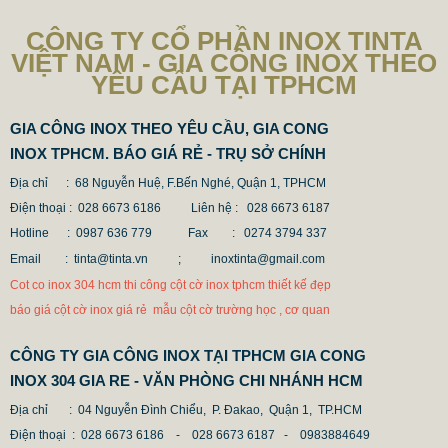
CÔNG TY CỔ PHẦN INOX TINTA
VIỆT NAM - GIA CÔNG INOX THEO
YÊU CẦU TẠI TPHCM
GIA CÔNG INOX THEO YÊU CẦU, GIA CONG
INOX TPHCM. BÁO GIÁ RẺ - TRỤ SỞ CHÍNH
Địa chỉ : 68 Nguyễn Huệ, F.Bến Nghé, Quận 1, TPHCM
Điện thoại : 028 6673 6186
Liên hệ : 028 6673 6187
Hotline : 0987 636 779 Fax
: 0274 3794 337
Email : tinta@tinta.vn ;
inoxtinta@gmail.com
Cot co inox 304 hcm thi công cột cờ inox tphcm thiết kế đẹp
báo giá cột cờ inox giá rẻ mẫu cột cờ trường học , cơ quan
CÔNG TY GIA CÔNG INOX TẠI TPHCM GIA CONG
INOX 304 GIA RE - VĂN PHÒNG CHI NHÁNH HCM
Địa chỉ
: 04 Nguyễn Đình Chiểu, P. Đakao, Quận 1, TP.HCM
Điện thoại
: 028 6673 6186 - 028 6673 6187 -
0983884649