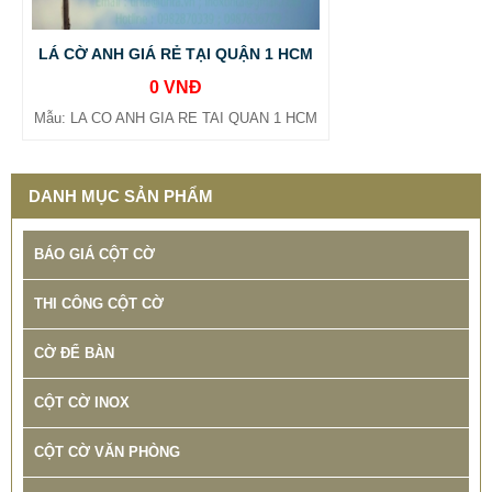
LÁ CỜ ANH GIÁ RẺ TẠI QUẬN 1 HCM
0 VNĐ
Mẫu: LA CO ANH GIA RE TAI QUAN 1 HCM
DANH MỤC SẢN PHẨM
BÁO GIÁ CỘT CỜ
THI CÔNG CỘT CỜ
CỜ ĐỂ BÀN
CỘT CỜ INOX
CỘT CỜ VĂN PHÒNG