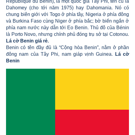
République du Bénin), là một quốc gia Tây Phi, tên cũ là
Dahomey (cho tới năm 1975) hay Dahomania. Nó có
chung biên giới với Togo ở phía tây, Nigeria ở phía đông
và Burkina Faso cùng Niger ở phía bắc; bờ biển ngắn ở
phía nam nước này dẫn tới Eo Benin. Thủ đô của Bénin
là Porto Novo, nhưng chính phủ đóng trụ sở tại Cotonou.
Lá cờ Benin giá rẻ.
Benin có tên đầy đủ là “Cộng hòa Benin”, nằm ở phần
đông nam của Tây Phi, nam giáp vịnh Guinea.
Lá cờ
Benin