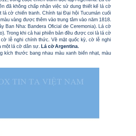
iên đã không chấp nhận việc sử dung thiết kế lá cờ
lá cờ chiến tranh. Chính tại Đại hội Tucumán cuối
rời màu vàng được thêm vào trung tâm vào năm 1818.
 Tây Ban Nha: Bandera Oficial de Ceremonia). Lá cờ
o). Trong khi cả hai phiên bản đều được coi là lá cờ
 cờ lễ nghi chính thức. Về mặt quốc kỳ, cờ lễ nghi
là một lá cờ dân sự.
Lá cờ Argentina.
ng kích thước bang nhau màu xanh biển nhạt, màu