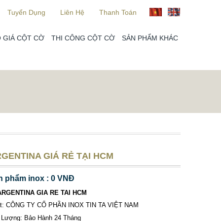
Tuyển Dụng
Liên Hệ
Thanh Toán
 GIÁ CỘT CỜ
THI CÔNG CỘT CỜ
SẢN PHẨM KHÁC
GENTINA GIÁ RẺ TẠI HCM
n phẩm inox : 0 VNĐ
ARGENTINA GIA RE TAI HCM
ất: CÔNG TY CỔ PHẦN INOX TIN TA VIỆT NAM
 Lượng: Bảo Hành 24 Tháng