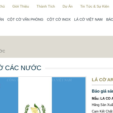
Chủ
Giới Thiệu
Thành Tích
Dự Án
Tin Tức & Sự Kiện
ÀN
CỘT CỜ VĂN PHÒNG
CỘT CỜ INOX
LÁ CỜ VIỆT NAM
BÁO
ƯỚC
Ờ CÁC NƯỚC
LÁ CỜ AR
Báo giá sả
Mẫu: LA CO 
Hãng Sản Xu
Cam Kết Chất