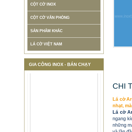
CỘT CỜ INOX
CỘT CỜ VĂN PHÒNG
SẢN PHẨM KHÁC
LÁ CỜ VIỆT NAM
GIA CÔNG INOX - BÁN CHẠY
CHI 
Lá cờ Ar
nhạt, mà
Lá cờ Ar
ngang kí
những mà
và lần đầ