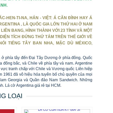
ANH.
-HEN-TI-NA, HÁN - VIỆT: Á CĂN ĐÌNH HAY Á
GENTINA , LÀ QUỐC GIA LỚN THỨ HAI Ở NAM
 LIÊN BANG, HÌNH THÀNH VỚI 23 TỈNH VÀ MỘT
DIỆN TÍCH ĐỨNG THỨ TÁM TRÊN THẾ GIỚI VỀ
ÓI TIẾNG TÂY BAN NHA, MẶC DÙ MÉXICO,
es ở phía tây đến Đại Tây Dương ở phía đông. Quốc
a đông bắc, và Chile về phía tây và nam. Argentine
vực tranh chấp với Chile và Vương quốc Liên hiệp
 1961 đã vô hiệu hóa tuyên bố chủ quyền của mọi
, Nam Georgia và Quần đảo Nam Sandwich. Những
h. Lá cờ Argentina giá rẻ tại HCM.
NG LOẠI