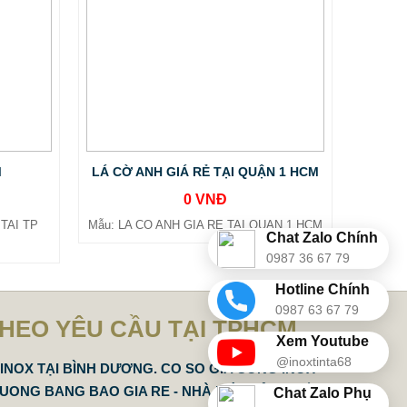
M
LÁ CỜ ANH GIÁ RẺ TẠI QUẬN 1 HCM
0 VNĐ
TAI TP
Mẫu: LA CO ANH GIA RE TAI QUAN 1 HCM
Chat Zalo Chính
0987 36 67 79
Hotline Chính
0987 63 67 79
THEO YÊU CẦU TẠI TPHCM
Xem Youtube
@inoxtinta68
INOX TẠI BÌNH DƯƠNG. CO SO GIA CONG INOX
DUONG BANG BAO GIA RE - NHÀ MÁY SẢN XUẤT
Chat Zalo Phụ