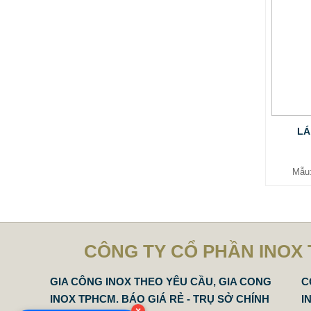
LÁ
Mẫu
MẪU CỘT CỜ INOX ĐẸP GIÁ RẺ
2.896.700 VNĐ
2.986.700 VNĐ
Mẫu: MAU COT CO INOX 304
CÔNG TY CỔ PHẦN INOX 
GIA CÔNG INOX THEO YÊU CẦU, GIA CONG
C
INOX TPHCM. BÁO GIÁ RẺ - TRỤ SỞ CHÍNH
I