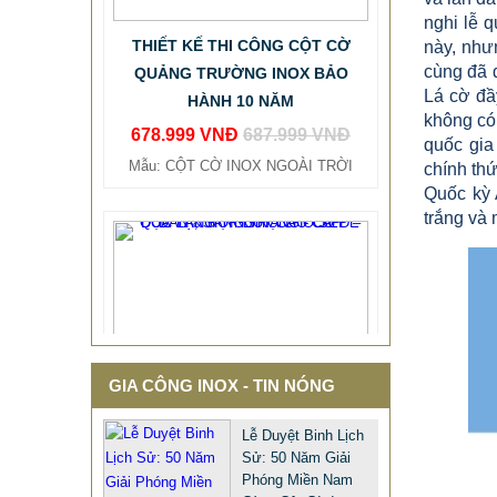
THIẾT KẾ THI CÔNG CỘT CỜ
nghi lễ q
QUẢNG TRƯỜNG INOX BẢO
này, như
HÀNH 10 NĂM
cùng đã 
Lá cờ đầ
678.999 VNĐ
687.999 VNĐ
không có 
Mẫu: CỘT CỜ INOX NGOÀI TRỜI
quốc gia
chính thứ
Quốc kỳ 
trắng và 
GIA CÔNG INOX - TIN NÓNG
Lễ Duyệt Binh Lịch
Sử: 50 Năm Giải
Phóng Miền Nam