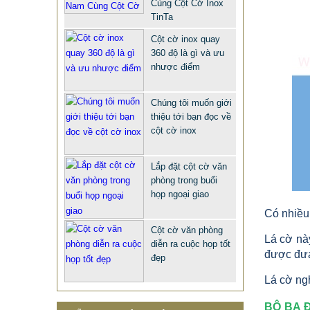
Cùng Cột Cờ Inox
TinTa
Cột cờ inox quay
360 độ là gì và ưu
nhược điểm
Chúng tôi muốn giới
thiệu tới bạn đọc về
cột cờ inox
QUÀ TẶNG Ý NGHĨA CHO SẾP –
Lắp đặt cột cờ văn
phòng trong buổi
ĐỘC LẠ, SANG TRỌNG - CỜ ĐỂ
họp ngoại giao
BÀN & HỘP BÚT CAO CẤP
Có nhiều 
2.968.680 VNĐ
2.986.860 VNĐ
Cột cờ văn phòng
Lá cờ nà
Mẫu: QUA TANG Y NGHIA CHO SEP
diễn ra cuộc họp tốt
được đưa 
đẹp
Lá cờ ngh
BỘ BA 