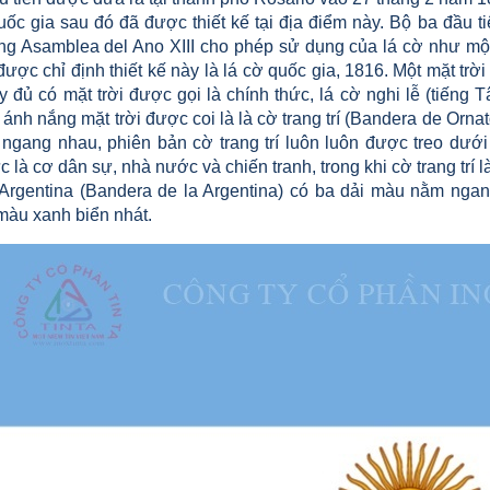
uốc gia sau đó đã được thiết kế tại địa điểm này. Bộ ba đầu t
ng Asamblea del Ano XIII cho phép sử dụng của lá cờ như một 
được chỉ định thiết kế này là lá cờ quốc gia, 1816. Một mặt t
y đủ có mặt trời được gọi là chính thức, lá cờ nghi lễ (tiếng
ánh nắng mặt trời được coi là là cờ trang trí (Bandera de Ornat
 ngang nhau, phiên bản cờ trang trí luôn luôn được treo dưới
c là cơ dân sự, nhà nước và chiến tranh, trong khi cờ trang trí 
Argentina (Bandera de la Argentina) có ba dải màu nằm nga
màu xanh biển nhát.