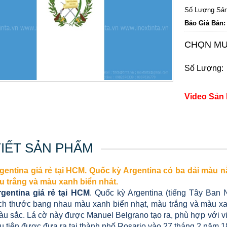
Số Lượng Sản
Báo Giá Bán:
CHỌN MU
Số Lượng:
Video Sản
TIẾT SẢN PHẨM
gentina giá rẻ tại HCM. Quốc kỳ Argentina có ba dải màu
u trắng và màu xanh biển nhát.
gentina giá rẻ tại HCM
. Quốc kỳ Argentina (tiếng Tây Ban
ch thước bang nhau màu xanh biển nhạt, màu trắng và màu xanh
u sắc. Lá cờ này được Manuel Belgrano tạo ra, phù hợp với vi
u tiên được đưa ra tại thành phố Rosario vào 27 tháng 2 năm 18