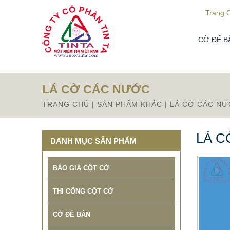
Từ mục này trở xuống là mã nguồn Zalo
Trang 
CỜ ĐỂ B
LÁ CỜ CÁC NƯỚC
TRANG CHỦ
|
SẢN PHẨM KHÁC
|
LÁ CỜ CÁC N
LÁ C
DANH MỤC SẢN PHẨM
BÁO GIÁ CỘT CỜ
THI CÔNG CỘT CỜ
CỜ ĐỂ BÀN