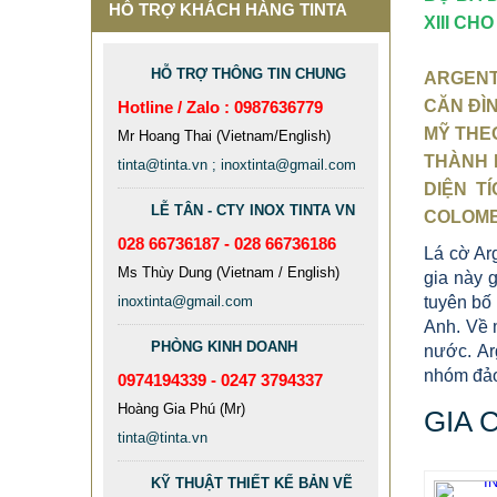
HỖ TRỢ KHÁCH HÀNG TINTA
XIII CH
HỖ TRỢ THÔNG TIN CHUNG
ARGENTI
CĂN ĐÌ
Hotline / Zalo : 0987636779
MỸ THEO
Mr Hoang Thai (Vietnam/English)
THÀNH 
tinta@tinta.vn ; inoxtinta@gmail.com
DIỆN T
LỄ TÂN - CTY INOX TINTA VN
COLOMB
028 66736187 - 028 66736186
Lá cờ Ar
Ms Thùy Dung (Vietnam / English)
gia này g
inoxtinta@gmail.com
tuyên bố
Anh. Về 
PHÒNG KINH DOANH
nước. Ar
nhóm đảo 
0974194339 - 0247 3794337
Hoàng Gia Phú (Mr)
GIA 
tinta@tinta.vn
KỸ THUẬT THIẾT KẾ BẢN VẼ