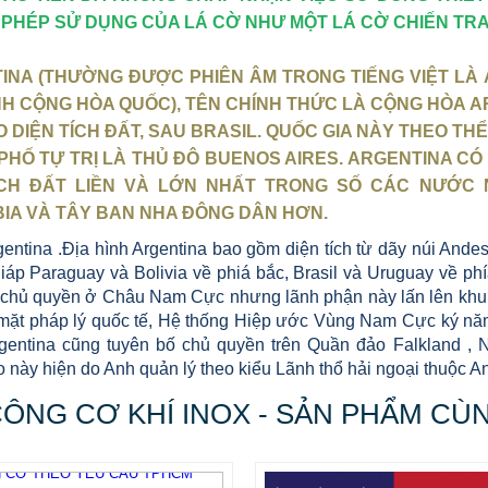
O PHÉP SỬ DỤNG CỦA LÁ CỜ NHƯ MỘT LÁ CỜ CHIẾN TR
NA (THƯỜNG ĐƯỢC PHIÊN ÂM TRONG TIẾNG VIỆT LÀ ÁC
NH CỘNG HÒA QUỐC), TÊN CHÍNH THỨC LÀ CỘNG HÒA AR
 DIỆN TÍCH ĐẤT, SAU BRASIL. QUỐC GIA NÀY THEO THỂ
PHỐ TỰ TRỊ LÀ THỦ ĐÔ BUENOS AIRES. ARGENTINA CÓ 
ÍCH ĐẤT LIỀN VÀ LỚN NHẤT TRONG SỐ CÁC NƯỚC N
IA VÀ TÂY BAN NHA ĐÔNG DÂN HƠN.
gentina .Địa hình Argentina bao gồm diện tích từ dãy núi And
iáp Paraguay và Bolivia về phiá bắc, Brasil và Uruguay về phí
 chủ quyền ở Châu Nam Cực nhưng lãnh phận này lấn lên khu 
mặt pháp lý quốc tế, Hệ thống Hiệp ước Vùng Nam Cực ký năm
gentina cũng tuyên bố chủ quyền trên Quần đảo Falkland 
này hiện do Anh quản lý theo kiểu Lãnh thổ hải ngoại thuộc An
CÔNG CƠ KHÍ INOX - SẢN PHẨM CÙ