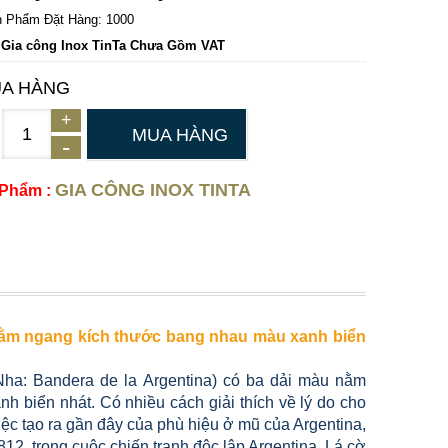
 Phẩm Đặt Hàng: 1000
 Gia công Inox TinTa Chưa Gồm VAT
A HÀNG
MUA HÀNG
GIA CÔNG INOX TINTA
 Phẩm :
 nằm ngang kích thước bang nhau màu xanh biển
 Nha: Bandera de la Argentina) có ba dải màu nằm
 biển nhát. Có nhiều cách giải thích về lý do cho
ệc tạo ra gần đây của phù hiệu ở mũ của Argentina,
12, trong cuộc chiến tranh độc lập Argentina. Lá cờ