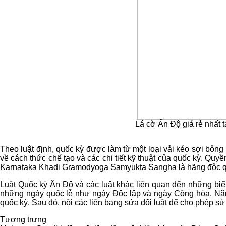
Lá cờ Ấn Độ giá rẻ nhất 
Theo luật định, quốc kỳ được làm từ một loại vải kéo sợi bông
về cách thức chế tạo và các chi tiết kỹ thuật của quốc kỳ. Qu
Karnataka Khadi Gramodyoga Samyukta Sangha là hãng độc quy
Luật Quốc kỳ Ấn Độ và các luật khác liên quan đến những biể
những ngày quốc lễ như ngày Độc lập và ngày Cộng hòa. Nă
quốc kỳ. Sau đó, nội các liên bang sửa đổi luật để cho phép s
Tượng trưng