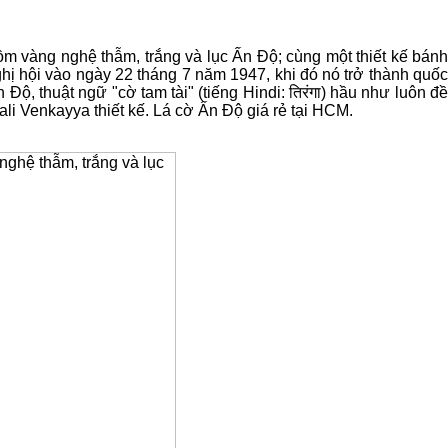
 gồm vàng nghệ thẫm, trắng và lục Ấn Độ; cùng một thiết kế bánh
hị hội vào ngày 22 tháng 7 năm 1947, khi đó nó trở thành quốc
n Độ, thuật ngữ "cờ tam tài" (tiếng Hindi: तिरंगा) hầu như luôn đ
li Venkayya thiết kế. Lá cờ Ấn Độ giá rẻ tại HCM.