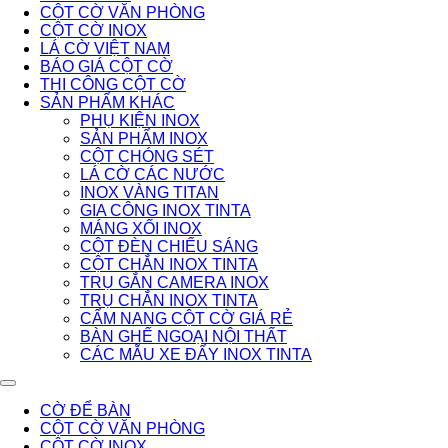
CỘT CỜ VĂN PHÒNG
CỘT CỜ INOX
LÁ CỜ VIỆT NAM
BÁO GIÁ CỘT CỜ
THI CÔNG CỘT CỜ
SẢN PHẨM KHÁC
PHỤ KIỆN INOX
SẢN PHẨM INOX
CỘT CHÓNG SÉT
LÁ CỜ CÁC NƯỚC
INOX VÀNG TITAN
GIA CÔNG INOX TINTA
MÁNG XỐI INOX
CỘT ĐÈN CHIẾU SÁNG
CỘT CHẮN INOX TINTA
TRỤ GẮN CAMERA INOX
TRỤ CHẮN INOX TINTA
CẨM NANG CỘT CỜ GIÁ RẺ
BÀN GHẾ NGOẠI NỘI THẤT
CÁC MẪU XE ĐẨY INOX TINTA
CỜ ĐỂ BÀN
CỘT CỜ VĂN PHÒNG
CỘT CỜ INOX