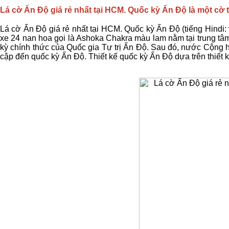
Lá cờ Ấn Độ giá rẻ nhất tại HCM. Quốc kỳ Ấn Độ là một cờ 
Lá cờ Ấn Độ giá rẻ nhất tại HCM. Quốc kỳ Ấn Độ (tiếng Hindi: भ
xe 24 nan hoa gọi là Ashoka Chakra màu lam nằm tại trung tâm
kỳ chính thức của Quốc gia Tự trị Ấn Độ. Sau đó, nước Cộng h
cập đến quốc kỳ Ấn Độ. Thiết kế quốc kỳ Ấn Độ dựa trên thiết 