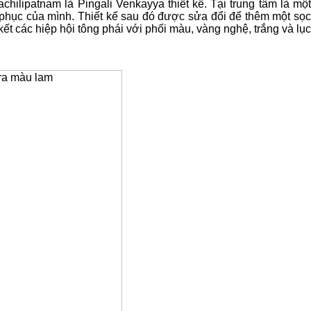
lipatnam là Pingali Venkayya thiết kế. Tại trung tâm là một
 phục của mình. Thiết kế sau đó được sửa đổi để thêm một sọc
ết các hiệp hội tông phái với phối màu, vàng nghệ, trắng và lục