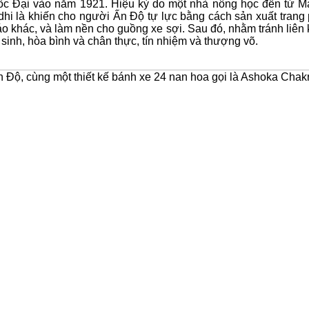
 Đại vào năm 1921. Hiệu kỳ do một nhà nông học đến từ Machi
dhi là khiến cho người Ấn Độ tự lực bằng cách sản xuất trang
o khác, và làm nền cho guồng xe sợi. Sau đó, nhằm tránh liên k
 sinh, hòa bình và chân thực, tín nhiệm và thượng võ.