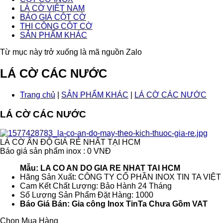
LÁ CỜ VIỆT NAM
BÁO GIÁ CỘT CỜ
THI CÔNG CỘT CỜ
SẢN PHẨM KHÁC
Từ mục này trở xuống là mã nguồn Zalo
LÁ CỜ CÁC NƯỚC
Trang chủ
|
SẢN PHẨM KHÁC
|
LÁ CỜ CÁC NƯỚC
LÁ CỜ CÁC NƯỚC
LÁ CỜ ẤN ĐỘ GIÁ RẺ NHẤT TẠI HCM
Báo giá sản phẩm inox : 0 VNĐ
Mẫu: LA CO AN DO GIA RE NHAT TAI HCM
Hãng Sản Xuất: CÔNG TY CỔ PHẦN INOX TIN TA VIỆ
Cam Kết Chất Lượng: Bảo Hành 24 Tháng
Số Lượng Sản Phẩm Đặt Hàng: 1000
Báo Giá Bán: Gia công Inox TinTa Chưa Gồm VAT
Chọn Mua Hàng