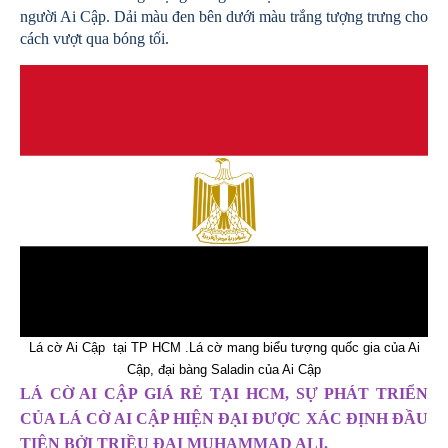
người Ai Cập. Dải màu đen bên dưới màu trắng tượng trưng cho
cách vượt qua bóng tối.
Lá cờ Ai Cập tại TP HCM .Lá cờ mang biểu tượng quốc gia của Ai
Cập, đại bàng Saladin của Ai Cập
LÁ CỜ AI CẬP GIÁ RẺ TẠI HCM, SỰ PHÁT TRIỂN
CỦA LÁ CỜ AI CẬP HIỆN ĐẠI ĐƯỢC XÁC ĐỊNH ĐẦU
TIÊN BỞI TRIỀU ĐẠI MUHAMMAD ALI.