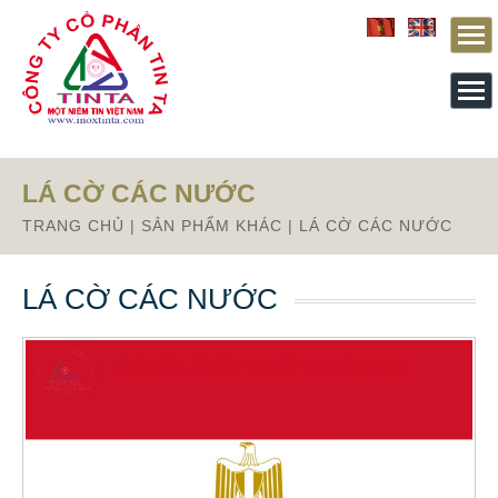
Từ mục này trở xuống là mã nguồn Zalo
LÁ CỜ CÁC NƯỚC
TRANG CHỦ
|
SẢN PHẨM KHÁC
|
LÁ CỜ CÁC NƯỚC
LÁ CỜ CÁC NƯỚC