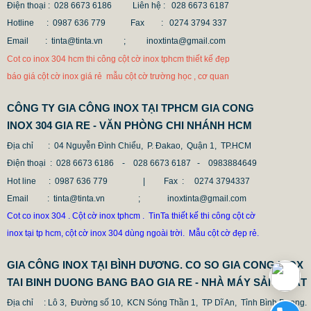
Điện thoại : 028 6673 6186
Liên hệ : 028 6673 6187
Hotline : 0987 636 779 Fax
: 0274 3794 337
Email : tinta@tinta.vn ;
inoxtinta@gmail.com
Cot co inox 304 hcm thi công cột cờ inox tphcm thiết kế đẹp
báo giá cột cờ inox giá rẻ mẫu cột cờ trường học , cơ quan
CÔNG TY GIA CÔNG INOX TẠI TPHCM GIA CONG
INOX 304 GIA RE - VĂN PHÒNG CHI NHÁNH HCM
MẪU CỘT CỜ INOX ĐẸP GIÁ RẺ
2.896.700 VNĐ
2.986.700 VNĐ
Địa chỉ
: 04 Nguyễn Đình Chiểu, P. Đakao, Quận 1, TP.HCM
Điện thoại
: 028 6673 6186 - 028 6673 6187 -
0983884649
Mẫu: MAU COT CO INOX 304
Hot line
: 0987 636 779 | Fax :
0274 3794337
Email
: tinta@tinta.vn ; inoxtinta@gmail.com
Cot co inox 304 . Cột cờ inox tphcm . TinTa thiết kế thi công cột cờ
inox tại tp hcm, cột cờ inox 304 dùng ngoài trời. Mẫu cột cờ đẹp rẻ.
GIA CÔNG INOX TẠI BÌNH DƯƠNG. CO SO GIA CONG INOX
TAI BINH DUONG BANG BAO GIA RE - NHÀ MÁY SẢN XUẤT
Địa chỉ
: Lô 3, Đường số 10, KCN Sóng Thần 1, TP Dĩ An, Tỉnh Bình Duong.