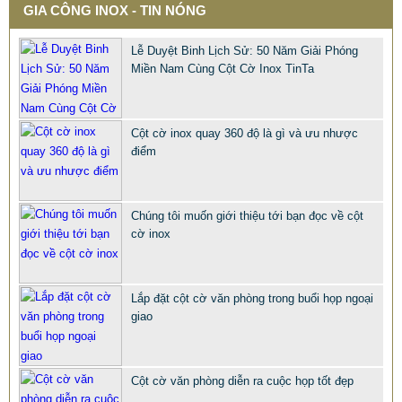
GIA CÔNG INOX - TIN NÓNG
Lễ Duyệt Binh Lịch Sử: 50 Năm Giải Phóng
Miền Nam Cùng Cột Cờ Inox TinTa
Cột cờ inox quay 360 độ là gì và ưu nhược
điểm
Chúng tôi muốn giới thiệu tới bạn đọc về cột
cờ inox
QUÀ TẶNG Ý NGHĨA CHO SẾP – ĐỘC LẠ, SANG TRỌNG -
CỜ ĐỂ BÀN & HỘP BÚT CAO CẤP
Lắp đặt cột cờ văn phòng trong buổi họp ngoại
2.968.680 VNĐ
2.986.860 VNĐ
giao
Mẫu: QUA TANG Y NGHIA CHO SEP
Cột cờ văn phòng diễn ra cuộc họp tốt đẹp