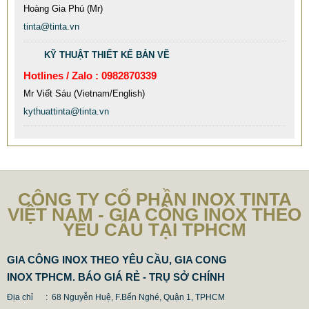
Hoàng Gia Phú (Mr)
MẪU XE ĐẨY INOX ĐẸP GIÁ RẺ - XE ĐẨY HÀNH LÝ SÂN
BAY TẠI TPHCM THƯƠNG HIỆU TINTA
tinta@tinta.vn
9.577.900 VNĐ
9.757.900 VNĐ
KỸ THUẬT THIẾT KẾ BẢN VẼ
Mẫu: MAU XE DAY INOX 304 GIA RE
Hotlines / Zalo : 0982870339
Mr Viết Sáu (Vietnam/English)
kythuattinta@tinta.vn
CÔNG TY CỔ PHẦN INOX TINTA
VIỆT NAM - GIA CÔNG INOX THEO
YÊU CẦU TẠI TPHCM
GIA CÔNG INOX THEO YÊU CẦU, GIA CONG
INOX TPHCM. BÁO GIÁ RẺ - TRỤ SỞ CHÍNH
Địa chỉ : 68 Nguyễn Huệ, F.Bến Nghé, Quận 1, TPHCM