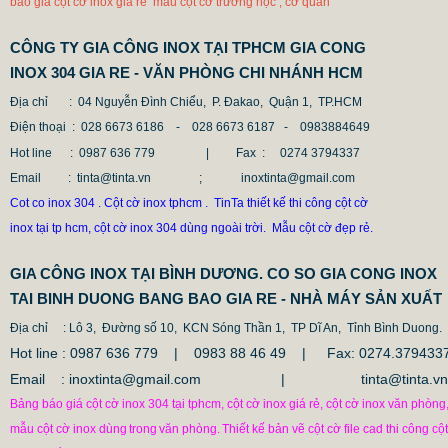
báo giá cột cờ inox giá rẻ mẫu cột cờ trường học , cơ quan
CÔNG TY GIA CÔNG INOX TẠI TPHCM GIA CONG
INOX 304 GIA RE - VĂN PHÒNG CHI NHÁNH HCM
Địa chỉ
: 04 Nguyễn Đình Chiểu, P. Đakao, Quận 1, TP.HCM
Điện thoại
: 028 6673 6186 - 028 6673 6187 -
0983884649
Hot line
: 0987 636 779 | Fax :
0274 3794337
Email
: tinta@tinta.vn ; inoxtinta@gmail.com
Cot co inox 304 . Cột cờ inox tphcm . TinTa thiết kế thi công cột cờ
inox tại tp hcm, cột cờ inox 304 dùng ngoài trời. Mẫu cột cờ đẹp rẻ.
GIA CÔNG INOX TẠI BÌNH DƯƠNG. CO SO GIA CONG INOX
TAI BINH DUONG BANG BAO GIA RE - NHÀ MÁY SẢN XUẤT
Địa chỉ
: Lô 3, Đường số 10, KCN Sóng Thần 1, TP Dĩ An, Tỉnh Bình Duong.
Hot line : 0987 636 779 | 0983 88 46 49 |
Fax: 0274.379433
Email : inoxtinta@gmail.com | tinta@tinta.vn
Bảng báo giá cột cờ inox 304 tại tphcm, cột cờ inox giá rẻ, cột cờ inox văn phòng
mẫu cột cờ inox dùng
trong
văn phòng.
Thiết kế bản vẽ cột cờ file cad thi công cột