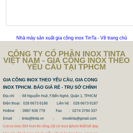
Nhà máy sản xuất gia công inox TinTa - Về trang chủ
CÔNG TY CỔ PHẦN INOX TINTA
VIỆT NAM - GIA CÔNG INOX THEO
YÊU CẦU TẠI TPHCM
GIA CÔNG INOX THEO YÊU CẦU, GIA CONG
INOX TPHCM. BÁO GIÁ RẺ - TRỤ SỞ CHÍNH
Địa chỉ : 68 Nguyễn Huệ, F.Bến Nghé, Quận 1, TPHCM
Điện thoại : 028 6673 6186
Liên hệ : 028 6673 6187
Hotline : 0987 636 779 Fax
: 0274 3794 337
Email : tinta@tinta.vn ;
inoxtinta@gmail.com
Cot co inox 304 hcm thi công cột cờ inox tphcm thiết kế đẹp