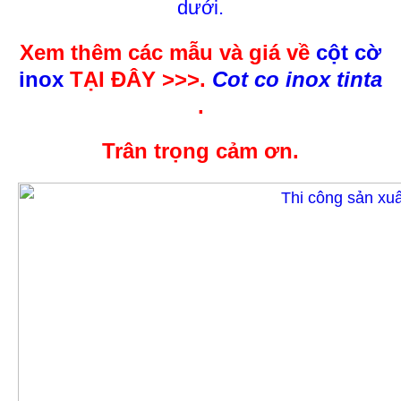
dưới.
Xem thêm các mẫu và giá về
cột cờ
inox
TẠI ĐÂY >>>.
Cot co inox tinta
.
Trân trọng cảm ơn.