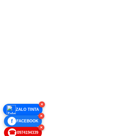
×
ZALO TINTA
×
f
FACEBOOK
×
☎
0974194339