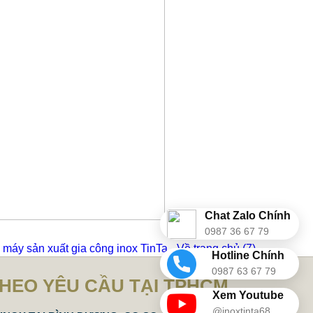
Chat Zalo Chính
0987 36 67 79
máy sản xuất gia công inox TinTa - Về trang chủ
(6)
Hotline Chính
0987 63 67 79
THEO YÊU CẦU TẠI TPHCM
Xem Youtube
@inoxtinta68