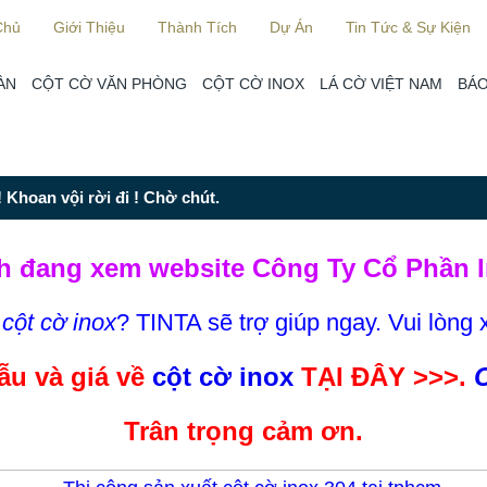
Chủ
Giới Thiệu
Thành Tích
Dự Án
Tin Tức & Sự Kiện
ÀN
CỘT CỜ VĂN PHÒNG
CỘT CỜ INOX
LÁ CỜ VIỆT NAM
BÁO
 Khoan vội rời đi ! Chờ chút.
h đang xem website Công Ty Cổ Phần I
m
cột cờ inox
? TINTA sẽ trợ giúp ngay. Vui lòng 
u và giá về
cột cờ inox
TẠI ĐÂY >>>.
C
Trân trọng cảm ơn.