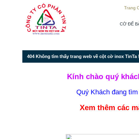
Từ mục này trở xuống là mã nguồn Zalo
Trang 
CỜ ĐỂ B
404 Không tìm thấy trang web về cột cờ inox TinTa !
Kính chào quý khác
Quý Khách đang tì
Xem thêm các mẫ