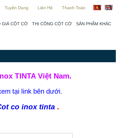
Tuyển Dụng
Liên Hệ
Thanh Toán
 GIÁ CỘT CỜ
THI CÔNG CỘT CỜ
SẢN PHẨM KHÁC
nox TINTA Việt Nam.
xem tại link bên dưới.
ot co inox tinta
.