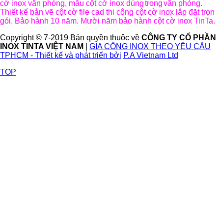
cờ inox văn phòng, mẫu cột cờ inox dùng
trong
văn phòng.
Thiết kế bản vẽ cột cờ file cad thi công cột cờ inox lắp đặt trọn
gói. Bảo hành 10 năm. Mười năm bảo hành cột cờ inox TinTa.
Copyright © 7-2019 Bản quyền thuộc về
CÔNG TY CỔ PHẦN
INOX TINTA VIỆT NAM
|
GIA CÔNG INOX THEO YÊU CẦU
TPHCM - Thiết kế và phát triển bởi
P.A Vietnam Ltd
TOP