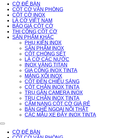
CỜ ĐỂ BÀN
CỘT CỜ VĂN PHÒNG
CỘT CỜ INOX
LÁ CỜ VIỆT NAM
BÁO GIÁ CỘT CỜ
THI CÔNG CỘT CỜ
SẢN PHẨM KHÁC
PHỤ KIỆN INOX
SẢN PHẨM INOX
CỘT CHÓNG SÉT
LÁ CỜ CÁC NƯỚC
INOX VÀNG TITAN
GIA CÔNG INOX TINTA
MÁNG XỐI INOX
CỘT ĐÈN CHIẾU SÁNG
CỘT CHẮN INOX TINTA
TRỤ GẮN CAMERA INOX
TRỤ CHẮN INOX TINTA
CẨM NANG CỘT CỜ GIÁ RẺ
BÀN GHẾ NGOẠI NỘI THẤT
CÁC MẪU XE ĐẨY INOX TINTA
CỜ ĐỂ BÀN
CỘT CỜ VĂN PHÒNG