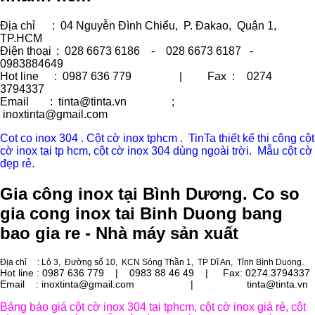
Địa chỉ
: 04 Nguyễn Đình Chiểu, P. Đakao, Quận 1,
TP.HCM
Điện thoại
: 028 6673 6186 - 028 6673 6187 -
0983884649
Hot line
: 0987 636 779 | Fax :
0274
3794337
Email
: tinta@tinta.vn ;
inoxtinta@gmail.com
Cot co inox 304 . Cột cờ inox tphcm . TinTa thiết kế thi công cột
cờ inox tại tp hcm, cột cờ inox 304 dùng ngoài trời. Mẫu cột cờ
đẹp rẻ.
Gia công inox tại Bình Dương. Co so
gia cong inox tai Binh Duong bang
bao gia re - Nhà máy sản xuất
Địa chỉ
: Lô 3, Đường số 10, KCN Sóng Thần 1, TP Dĩ An, Tỉnh Bình Duong.
Hot line : 0987 636 779 | 0983 88 46 49 |
Fax: 0274.3794337
Email : inoxtinta@gmail.com | tinta@tinta.vn
Bảng báo giá cột cờ inox 304 tại tphcm, cột cờ inox giá rẻ, cột