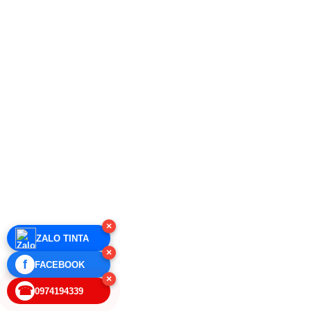
×
ZALO TINTA
×
f
FACEBOOK
×
☎
0974194339