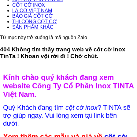
CỘT CỜ INOX
LÁ CỜ VIỆT NAM
BÁO GIÁ CỘT CỜ
THI CÔNG CỘT CỜ
SẢN PHẨM KHÁC
Từ mục này trở xuống là mã nguồn Zalo
404 Không tìm thấy trang web về cột cờ inox
TinTa ! Khoan vội rời đi ! Chờ chút.
Kính chào quý khách đang xem
website Công Ty Cổ Phần Inox TINTA
Việt Nam.
Quý Khách đang tìm
cột cờ inox
? TINTA sẽ
trợ giúp ngay. Vui lòng xem tại link bên
dưới.
Xem thêm các mẫu và giá về
cột cờ