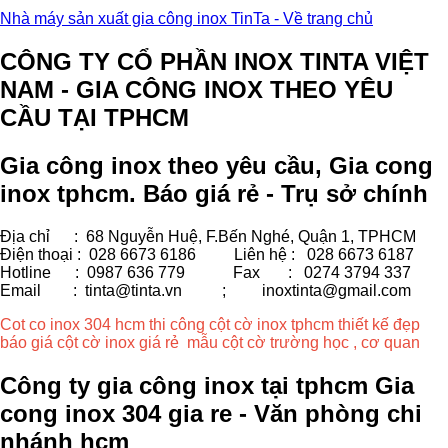
Nhà máy sản xuất gia công inox TinTa - Về trang chủ
CÔNG TY CỔ PHẦN INOX TINTA VIỆT
NAM - GIA CÔNG INOX THEO YÊU
CẦU TẠI TPHCM
Gia công inox theo yêu cầu, Gia cong
inox tphcm. Báo giá rẻ - Trụ sở chính
Địa chỉ : 68 Nguyễn Huệ, F.Bến Nghé, Quận 1, TPHCM
Điện thoại : 028 6673 6186
Liên hệ : 028 6673 6187
Hotline : 0987 636 779 Fax
: 0274 3794 337
Email : tinta@tinta.vn ;
inoxtinta@gmail.com
Cot co inox 304 hcm thi công cột cờ inox tphcm thiết kế đẹp
báo giá cột cờ inox giá rẻ mẫu cột cờ trường học , cơ quan
Công ty gia công inox tại tphcm Gia
cong inox 304 gia re - Văn phòng chi
nhánh hcm