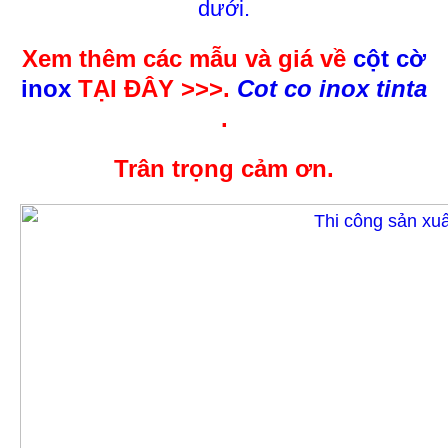
dưới.
Xem thêm các mẫu và giá về
cột cờ
inox
TẠI ĐÂY >>>.
Cot co inox tinta
.
Trân trọng cảm ơn.