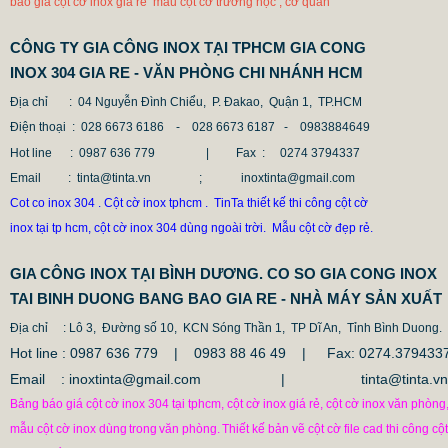
báo giá cột cờ inox giá rẻ mẫu cột cờ trường học , cơ quan
CÔNG TY GIA CÔNG INOX TẠI TPHCM GIA CONG
INOX 304 GIA RE - VĂN PHÒNG CHI NHÁNH HCM
Địa chỉ
: 04 Nguyễn Đình Chiểu, P. Đakao, Quận 1, TP.HCM
Điện thoại
: 028 6673 6186 - 028 6673 6187 -
0983884649
Hot line
: 0987 636 779 | Fax :
0274 3794337
Email
: tinta@tinta.vn ; inoxtinta@gmail.com
Cot co inox 304 . Cột cờ inox tphcm . TinTa thiết kế thi công cột cờ
inox tại tp hcm, cột cờ inox 304 dùng ngoài trời. Mẫu cột cờ đẹp rẻ.
GIA CÔNG INOX TẠI BÌNH DƯƠNG. CO SO GIA CONG INOX
TAI BINH DUONG BANG BAO GIA RE - NHÀ MÁY SẢN XUẤT
Địa chỉ
: Lô 3, Đường số 10, KCN Sóng Thần 1, TP Dĩ An, Tỉnh Bình Duong.
Hot line : 0987 636 779 | 0983 88 46 49 |
Fax: 0274.379433
Email : inoxtinta@gmail.com | tinta@tinta.vn
Bảng báo giá cột cờ inox 304 tại tphcm, cột cờ inox giá rẻ, cột cờ inox văn phòng
mẫu cột cờ inox dùng
trong
văn phòng.
Thiết kế bản vẽ cột cờ file cad thi công cột