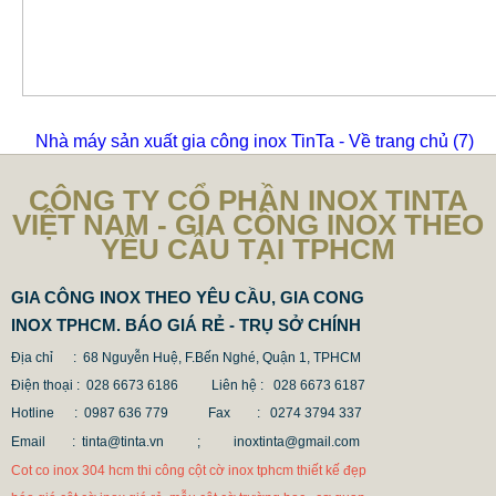
Nhà máy sản xuất gia công inox TinTa - Về trang chủ
(6)
CÔNG TY CỔ PHẦN INOX TINTA
VIỆT NAM - GIA CÔNG INOX THEO
YÊU CẦU TẠI TPHCM
GIA CÔNG INOX THEO YÊU CẦU, GIA CONG
INOX TPHCM. BÁO GIÁ RẺ - TRỤ SỞ CHÍNH
Địa chỉ : 68 Nguyễn Huệ, F.Bến Nghé, Quận 1, TPHCM
Điện thoại : 028 6673 6186
Liên hệ : 028 6673 6187
Hotline : 0987 636 779 Fax
: 0274 3794 337
Email : tinta@tinta.vn ;
inoxtinta@gmail.com
Cot co inox 304 hcm thi công cột cờ inox tphcm thiết kế đẹp