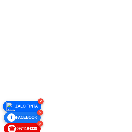
×
ZALO TINTA
×
f
FACEBOOK
×
☎
0974194339