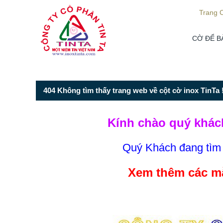
Từ mục này trở xuống là mã nguồn Zalo
Trang 
CỜ ĐỂ B
404 Không tìm thấy trang web về cột cờ inox TinTa !
Kính chào quý khác
Quý Khách đang tì
Xem thêm các mẫ