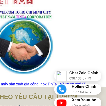
Chat Zalo Chính
0987 36 67 79
máy sản xuất gia công inox TinTa - Về trang chủ
(6)
Hotline Chính
0987 63 67 79
THEO YÊU CẦU TẠI TPHCM
Xem Youtube
@inoxtinta68