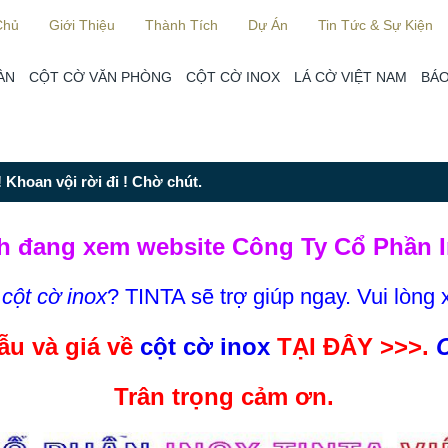
Chủ
Giới Thiệu
Thành Tích
Dự Án
Tin Tức & Sự Kiện
ÀN
CỘT CỜ VĂN PHÒNG
CỘT CỜ INOX
LÁ CỜ VIỆT NAM
BÁO
 Khoan vội rời đi ! Chờ chút.
h đang xem website Công Ty Cổ Phần I
m
cột cờ inox
? TINTA sẽ trợ giúp ngay. Vui lòng 
u và giá về
cột cờ inox
TẠI ĐÂY >>>.
C
Trân trọng cảm ơn.