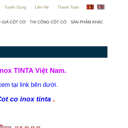
Tuyển Dụng
Liên Hệ
Thanh Toán
 GIÁ CỘT CỜ
THI CÔNG CỘT CỜ
SẢN PHẨM KHÁC
nox TINTA Việt Nam.
xem tại link bên dưới.
ot co inox tinta
.