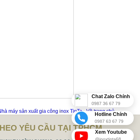
Chat Zalo Chính
0987 36 67 79
Nhà máy sản xuất gia công inox TinTa - Về trang chủ
Hotline Chính
0987 63 67 79
THEO YÊU CẦU TẠI TPHCM
Xem Youtube
@inoxtinta68