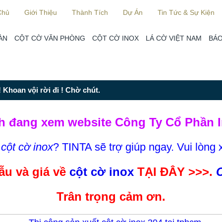
Chủ
Giới Thiệu
Thành Tích
Dự Án
Tin Tức & Sự Kiện
ÀN
CỘT CỜ VĂN PHÒNG
CỘT CỜ INOX
LÁ CỜ VIỆT NAM
BÁO
 Khoan vội rời đi ! Chờ chút.
h đang xem website Công Ty Cổ Phần I
m
cột cờ inox
? TINTA sẽ trợ giúp ngay. Vui lòng 
u và giá về
cột cờ inox
TẠI ĐÂY >>>.
C
Trân trọng cảm ơn.