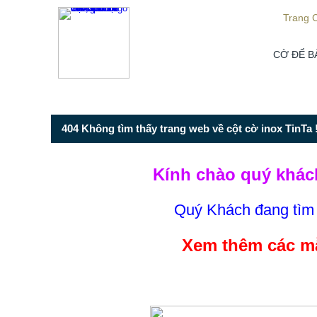
Từ mục này trở xuống là mã nguồn Zalo
Trang 
CỜ ĐỂ B
404 Không tìm thấy trang web về cột cờ inox TinTa !
Kính chào quý khác
Quý Khách đang tì
Xem thêm các mẫ