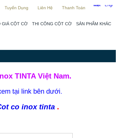
Tuyển Dụng
Liên Hệ
Thanh Toán
 GIÁ CỘT CỜ
THI CÔNG CỘT CỜ
SẢN PHẨM KHÁC
nox TINTA Việt Nam.
xem tại link bên dưới.
ot co inox tinta
.