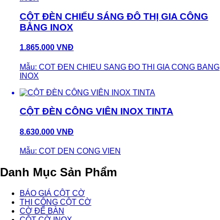
CỘT ĐÈN CHIẾU SÁNG ĐÔ THỊ GIA CÔNG
BẰNG INOX
1.865.000 VNĐ
Mẫu: COT ĐEN CHIEU SANG ĐO THI GIA CONG BANG
INOX
CỘT ĐÈN CÔNG VIÊN INOX TINTA
8.630.000 VNĐ
Mẫu: COT DEN CONG VIEN
Danh Mục Sản Phẩm
BÁO GIÁ CỘT CỜ
THI CÔNG CỘT CỜ
CỜ ĐỂ BÀN
CỘT CỜ INOX