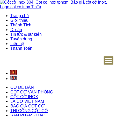
Trang chủ
Giới thiệu
Thành Tích
Dự án
Tin tức & sự kiện
Tuyển dụng
Liên hệ
Thanh Toán
CỜ ĐỂ BÀN
CỘT CỜ VĂN PHÒNG
CỘT CỜ INOX
LÁ CỜ VIỆT NAM
BÁO GIÁ CỘT CỜ
THI CÔNG CỘT CỜ
SẢN PHẨM KHÁC