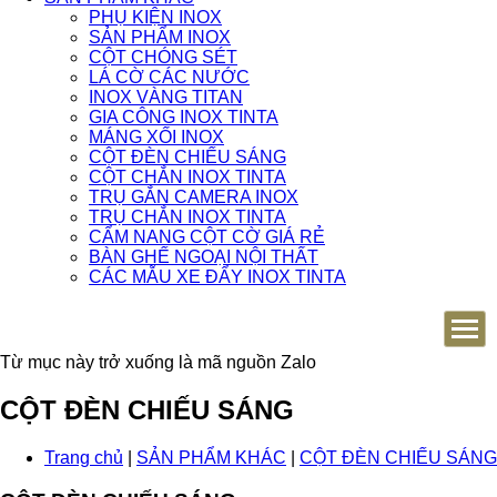
PHỤ KIỆN INOX
SẢN PHẨM INOX
CỘT CHÓNG SÉT
LÁ CỜ CÁC NƯỚC
INOX VÀNG TITAN
GIA CÔNG INOX TINTA
MÁNG XỐI INOX
CỘT ĐÈN CHIẾU SÁNG
CỘT CHẮN INOX TINTA
TRỤ GẮN CAMERA INOX
TRỤ CHẮN INOX TINTA
CẨM NANG CỘT CỜ GIÁ RẺ
BÀN GHẾ NGOẠI NỘI THẤT
CÁC MẪU XE ĐẨY INOX TINTA
Từ mục này trở xuống là mã nguồn Zalo
CỘT ĐÈN CHIẾU SÁNG
Trang chủ
|
SẢN PHẨM KHÁC
|
CỘT ĐÈN CHIẾU SÁNG