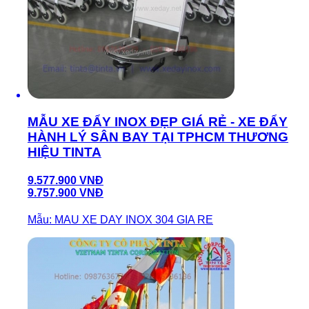
MẪU XE ĐẨY INOX ĐẸP GIÁ RẺ - XE ĐẨY
HÀNH LÝ SÂN BAY TẠI TPHCM THƯƠNG
HIỆU TINTA
9.577.900 VNĐ
9.757.900 VNĐ
Mẫu: MAU XE DAY INOX 304 GIA RE