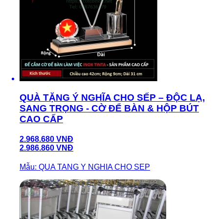
QUÀ TẶNG Ý NGHĨA CHO SẾP – ĐỘC LẠ,
SANG TRỌNG - CỜ ĐỂ BÀN & HỘP BÚT
CAO CẤP
2.968.680 VNĐ
2.986.860 VNĐ
Mẫu: QUA TANG Y NGHIA CHO SEP