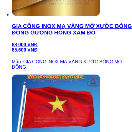
GIA CÔNG INOX MẠ VÀNG MỜ XƯỚC BÓNG
ĐỒNG GƯƠNG HÔNG XÁM ĐỎ
68.000 VNĐ
85.600 VNĐ
Mẫu: GIA CÔNG INOX MẠ VÀNG XƯỚC BÓNG MỜ
ĐỒNG