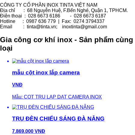
CÔNG TY CỔ PHẦN INOX TINTA VIỆT NAM
Địa chỉ : 68 Nguyễn Huệ, F.Bến Nghé, Quận 1, TPHCM.
Điện thoại : 028 6673 6186 - 028 6673 6187
Hotline : 0987 636 779 | Fax: 0274 3794337
Email : tinta@tinta.vn; inoxtinta@gmail.com
Gia công cơ khí inox - Sản phẩm cùng
loại
mẫu cột inox lắp camera
VNĐ
Mẫu: COT TRU LAP DAT CAMERA INOX
TRỤ ĐÈN CHIẾU SÁNG ĐÀ NẴNG
7.869.000 VNĐ