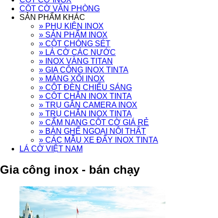
CỘT CỜ VĂN PHÒNG
SẢN PHẨM KHÁC
» PHỤ KIỆN INOX
» SẢN PHẨM INOX
» CỘT CHÓNG SÉT
» LÁ CỜ CÁC NƯỚC
» INOX VÀNG TITAN
» GIA CÔNG INOX TINTA
» MÁNG XỐI INOX
» CỘT ĐÈN CHIẾU SÁNG
» CỘT CHẮN INOX TINTA
» TRỤ GẮN CAMERA INOX
» TRỤ CHẮN INOX TINTA
» CẨM NANG CỘT CỜ GIÁ RẺ
» BÀN GHẾ NGOẠI NỘI THẤT
» CÁC MẪU XE ĐẨY INOX TINTA
LÁ CỜ VIỆT NAM
Gia công inox - bán chạy