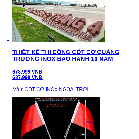
THIẾT KẾ THI CÔNG CỘT CỜ QUẢNG
TRƯỜNG INOX BẢO HÀNH 10 NĂM
678.999 VNĐ
687.999 VNĐ
Mẫu: CỘT CỜ INOX NGOÀI TRỜI