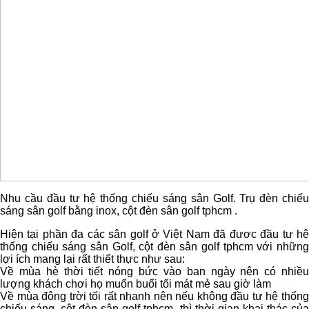
Nhu cầu đầu tư hệ thống chiếu sáng sân Golf. Trụ đèn chiếu
sáng sân golf bằng inox, cột đèn sân golf tphcm .
Hiện tại phần đa các sân golf ở Việt Nam đã đươc đầu tư hệ
thống chiếu sáng sân Golf, cột đèn sân golf tphcm với những
lợi ích mang lại rất thiết thực như sau:
Về mùa hè thời tiết nóng bức vào ban ngày nên có nhiều
lượng khách chơi họ muốn buổi tối mát mẻ sau giờ làm
Về mùa đông trời tối rất nhanh nên nếu không đầu tư hệ thống
chiếu sáng, cột đèn sân golf tphcm, thì thời gian khai thác của