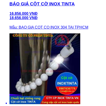
BÁO GIÁ CỘT CỜ INOX TINTA
16.856.000 VNĐ
18.656.000 VNĐ
Mẫu: BAO GIA COT CO INOX 304 TAI TPHCM