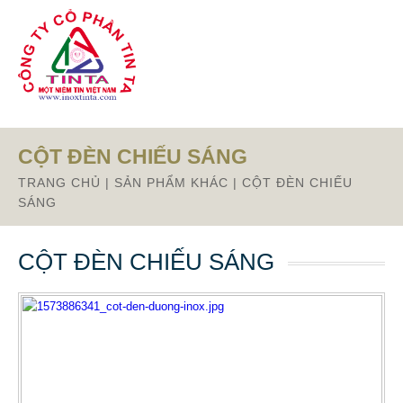
Từ mục này trở xuống là mã nguồn Zalo
CỘT ĐÈN CHIẾU SÁNG
TRANG CHỦ
|
SẢN PHẨM KHÁC
|
CỘT ĐÈN CHIẾU
SÁNG
CỘT ĐÈN CHIẾU SÁNG