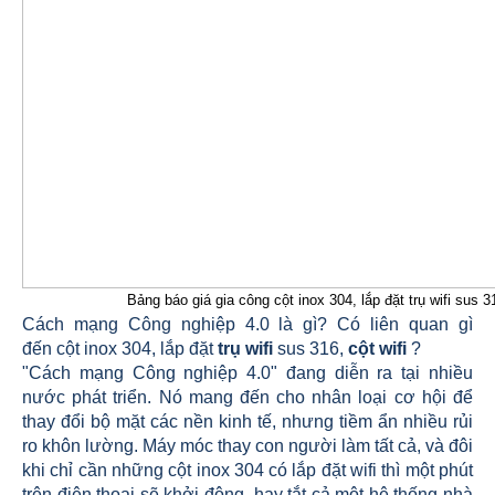
Bảng báo giá gia công cột inox 304, lắp đặt trụ wifi sus 316
Cách mạng Công nghiệp 4.0 là gì? Có liên quan gì
đến
cột inox 304
, lắp đặt
trụ wifi
sus 316,
cột wifi
?
"Cách mạng Công nghiệp 4.0" đang diễn ra tại nhiều
nước phát triển. Nó mang đến cho nhân loại cơ hội để
thay đổi bộ mặt các nền kinh tế, nhưng tiềm ẩn nhiều rủi
ro khôn lường. Máy móc thay con người làm tất cả, và đôi
khi chỉ cần những cột inox 304 có lắp đặt wifi thì một phút
trên điện thoại sẽ khởi động, hay tắt cả một hệ thống nhà