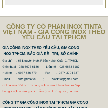
CÔNG TY CỔ PHẦN INOX TINTA
VIỆT NAM - GIA CÔNG INOX THEO
YÊU CẦU TẠI TPHCM
GIA CÔNG INOX THEO YÊU CẦU, GIA CONG
INOX TPHCM. BÁO GIÁ RẺ - TRỤ SỞ CHÍNH
Địa chỉ : 68 Nguyễn Huệ, F.Bến Nghé, Quận 1, TPHCM
Điện thoại : 028 6673 6186
Liên hệ : 028 6673 6187
Hotline : 0987 636 779 Fax
: 0274 3794 337
Email : tinta@tinta.vn ;
inoxtinta@gmail.com
CỘT INOX 304 NÂNG HẠ
Cot co inox 304 hcm thi công cột cờ inox tphcm thiết kế đẹp
685.700 VNĐ
865.700 VNĐ
báo giá cột cờ inox giá rẻ mẫu cột cờ trường học , cơ quan
Mẫu: COT INOX 304 SUS
CÔNG TY GIA CÔNG INOX TẠI TPHCM GIA CONG