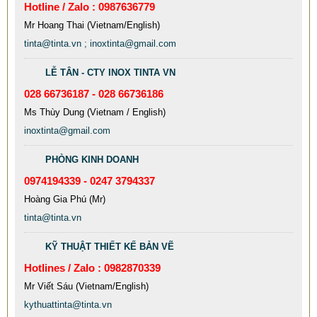
Hotline / Zalo : 0987636779
Mr Hoang Thai (Vietnam/English)
tinta@tinta.vn ; inoxtinta@gmail.com
LỄ TÂN - CTY INOX TINTA VN
028 66736187 - 028 66736186
Ms Thùy Dung (Vietnam / English)
inoxtinta@gmail.com
PHÒNG KINH DOANH
0974194339 - 0247 3794337
MẪU CỘT CỜ INOX ĐẸP GIÁ RẺ
Hoàng Gia Phú (Mr)
2.896.700 VNĐ
2.986.700 VNĐ
tinta@tinta.vn
Mẫu: MAU COT CO INOX 304
KỸ THUẬT THIẾT KẾ BẢN VẼ
Hotlines / Zalo : 0982870339
Mr Viết Sáu (Vietnam/English)
kythuattinta@tinta.vn