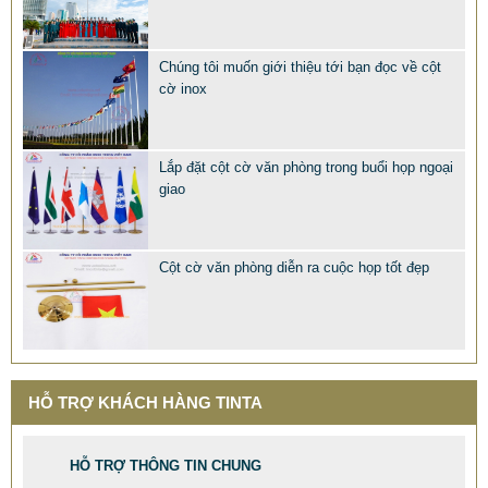
Chúng tôi muốn giới thiệu tới bạn đọc về cột
cờ inox
Lắp đặt cột cờ văn phòng trong buổi họp ngoại
giao
Cột cờ văn phòng diễn ra cuộc họp tốt đẹp
MẪU XE ĐẨY INOX ĐẸP GIÁ RẺ - XE ĐẨY HÀNH LÝ SÂN
BAY TẠI TPHCM THƯƠNG HIỆU TINTA
9.577.900 VNĐ
9.757.900 VNĐ
HỖ TRỢ KHÁCH HÀNG TINTA
Mẫu: MAU XE DAY INOX 304 GIA RE
HỖ TRỢ THÔNG TIN CHUNG