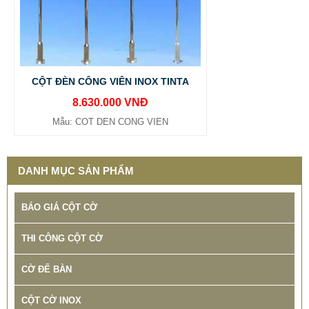
CỘT ĐÈN CÔNG VIÊN INOX TINTA
8.630.000 VNĐ
Mẫu: COT DEN CONG VIEN
DANH MỤC SẢN PHẨM
BÁO GIÁ CỘT CỜ
THI CÔNG CỘT CỜ
CỜ ĐỂ BÀN
CỘT CỜ INOX