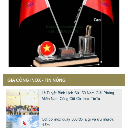
GIA CÔNG INOX - TIN NÓNG
QUÀ TẶNG Ý NGHĨA CHO SẾP – ĐỘC LẠ, SANG TRỌNG -
Lễ Duyệt Binh Lịch Sử: 50 Năm Giải Phóng
CỜ ĐỂ BÀN & HỘP BÚT CAO CẤP
Miền Nam Cùng Cột Cờ Inox TinTa
2.968.680 VNĐ
2.986.860 VNĐ
Mẫu: QUA TANG Y NGHIA CHO SEP
Cột cờ inox quay 360 độ là gì và ưu nhược
điểm