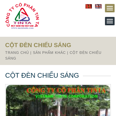
Từ mục này trở xuống là mã nguồn Zalo
CỘT ĐÈN CHIẾU SÁNG
TRANG CHỦ
|
SẢN PHẨM KHÁC
|
CỘT ĐÈN CHIẾU
SÁNG
CỘT ĐÈN CHIẾU SÁNG