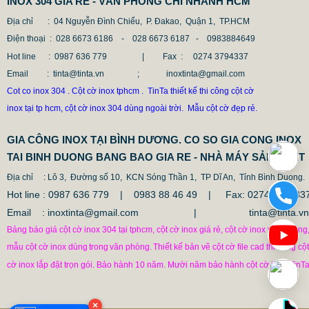
INOX 304 GIA RE - VĂN PHÒNG CHI NHÁNH HCM
Địa chỉ
: 04 Nguyễn Đình Chiểu, P. Đakao, Quận 1, TP.HCM
Điện thoại
: 028 6673 6186 - 028 6673 6187 -
0983884649
Hot line
: 0987 636 779 | Fax :
0274 3794337
Email
: tinta@tinta.vn ; inoxtinta@gmail.com
Cot co inox 304 . Cột cờ inox tphcm . TinTa thiết kế thi công cột cờ
inox tại tp hcm, cột cờ inox 304 dùng ngoài trời. Mẫu cột cờ đẹp rẻ.
GIA CÔNG INOX TẠI BÌNH DƯƠNG. CO SO GIA CONG INOX
TAI BINH DUONG BANG BAO GIA RE - NHÀ MÁY SẢN XUẤT
Địa chỉ
: Lô 3, Đường số 10, KCN Sóng Thần 1, TP Dĩ An, Tỉnh Bình Duong.
Hot line : 0987 636 779 | 0983 88 46 49 |
Fax: 0274.379433
Email : inoxtinta@gmail.com | tinta@tinta.vn
Bảng báo giá cột cờ inox 304 tại tphcm, cột cờ inox giá rẻ, cột cờ inox văn phòng
mẫu cột cờ inox dùng
trong
văn phòng.
Thiết kế bản vẽ cột cờ file cad thi công cột
cờ inox lắp đặt trọn gói. Bảo hành 10 năm. Mười năm bảo hành cột cờ inox TinTa
CỘT CHỐNG VA ĐẬP INOX
1.682.500 VNĐ
1.862.500 VNĐ
×