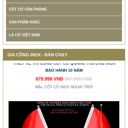
CỘT CỜ VĂN PHÒNG
SẢN PHẨM KHÁC
LÁ CỜ VIỆT NAM
THIẾT KẾ THI CÔNG CỘT CỜ QUẢNG TRƯỜNG INOX
GIA CÔNG INOX - BÁN CHẠY
BẢO HÀNH 10 NĂM
678.999 VNĐ
687.999 VNĐ
Mẫu: CỘT CỜ INOX NGOÀI TRỜI