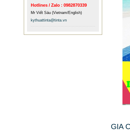
MẪU XE ĐẨY INOX ĐẸP GIÁ RẺ -
Hotlines / Zalo : 0982870339
XE ĐẨY HÀNH LÝ SÂN BAY TẠI
Mr Viết Sáu (Vietnam/English)
TPHCM THƯƠNG HIỆU TINTA
kythuattinta@tinta.vn
9.577.900 VNĐ
9.757.900 VNĐ
Mẫu: MAU XE DAY INOX 304 GIA RE
GIA 