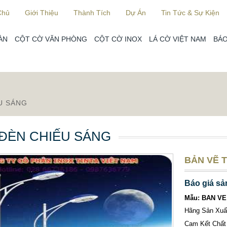
Chủ
Giới Thiệu
Thành Tích
Dự Án
Tin Tức & Sự Kiện
ÀN
CỘT CỜ VĂN PHÒNG
CỘT CỜ INOX
LÁ CỜ VIỆT NAM
BÁO
U SÁNG
ĐÈN CHIẾU SÁNG
BẢN VẼ T
Báo giá sả
Mẫu: BAN VE
Hãng Sản Xu
Cam Kết Chất