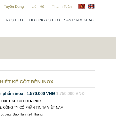
Tuyển Dụng
Liên Hệ
Thanh Toán
 GIÁ CỘT CỜ
THI CÔNG CỘT CỜ
SẢN PHẨM KHÁC
HIẾT KẾ CỘT ĐÈN INOX
n phẩm inox : 1.570.000 VNĐ
1.750.000 VNĐ
 THIET KE COT DEN INOX
ất: CÔNG TY CỔ PHẦN TIN TA VIỆT NAM
 Lượng: Bảo Hành 24 Tháng