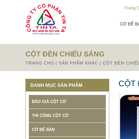
Từ mục này trở xuống là mã nguồn Zalo
Trang 
CỜ ĐỂ B
CỘT ĐÈN CHIẾU SÁNG
TRANG CHỦ
|
SẢN PHẨM KHÁC
|
CỘT ĐÈN CHIẾ
CỘT 
DANH MỤC SẢN PHẨM
BÁO GIÁ CỘT CỜ
THI CÔNG CỘT CỜ
CỜ ĐỂ BÀN