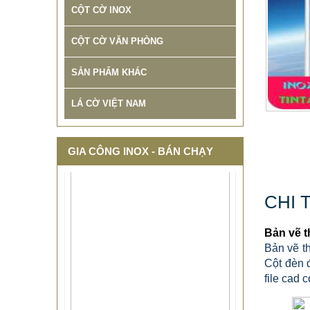
CỘT CỜ INOX
CỘT CỜ VĂN PHÒNG
SẢN PHẨM KHÁC
LÁ CỜ VIỆT NAM
GIA CÔNG INOX - BÁN CHẠY
CHI 
Bản vẽ t
Bản vẽ th
Cột đèn 
file cad 
THIẾT KẾ THI CÔNG CỘT CỜ