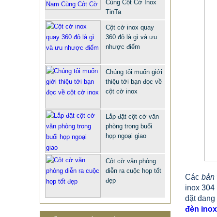
Cùng Cột Cờ Inox
TinTa
Cột cờ inox quay
360 độ là gì và ưu
nhược điểm
Chúng tôi muốn giới
thiệu tới bạn đọc về
cột cờ inox
QUÀ TẶNG Ý NGHĨA CHO SẾP –
Lắp đặt cột cờ văn
ĐỘC LẠ, SANG TRỌNG - CỜ ĐỂ
phòng trong buổi
BÀN & HỘP BÚT CAO CẤP
họp ngoại giao
2.968.680 VNĐ
2.986.860 VNĐ
Mẫu: QUA TANG Y NGHIA CHO SEP
Cột cờ văn phòng
diễn ra cuộc họp tốt
Các
bản 
đẹp
inox 304
đặt đang
đèn inox