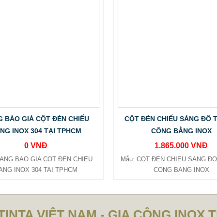
 BÁO GIÁ CỘT ĐÈN CHIẾU
CỘT ĐÈN CHIẾU SÁNG ĐÔ T
NG INOX 304 TẠI TPHCM
CÔNG BẰNG INOX
0 VNĐ
1.865.000 VNĐ
BANG BAO GIA COT ĐEN CHIEU
Mẫu: COT ĐEN CHIEU SANG ĐO 
ANG INOX 304 TAI TPHCM
CONG BANG INOX
TINTA VIỆT NAM - GIA CÔNG INOX 