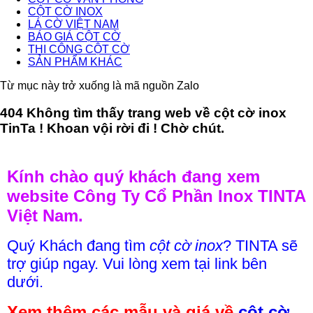
CỘT CỜ INOX
LÁ CỜ VIỆT NAM
BÁO GIÁ CỘT CỜ
THI CÔNG CỘT CỜ
SẢN PHẨM KHÁC
Từ mục này trở xuống là mã nguồn Zalo
404 Không tìm thấy trang web về cột cờ inox
TinTa ! Khoan vội rời đi ! Chờ chút.
Kính chào quý khách đang xem
website Công Ty Cổ Phần Inox TINTA
Việt Nam.
Quý Khách đang tìm
cột cờ inox
? TINTA sẽ
trợ giúp ngay. Vui lòng xem tại link bên
dưới.
Xem thêm các mẫu và giá về
cột cờ