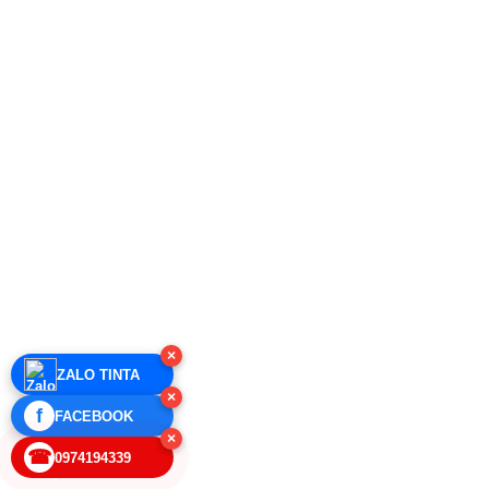
×
ZALO TINTA
×
f
FACEBOOK
×
☎
0974194339