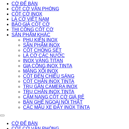
CỜ ĐỂ BÀN
CỘT CỜ VĂN PHÒNG
CỘT CỜ INOX
LÁ CỜ VIỆT NAM
BÁO GIÁ CỘT CỜ
THI CÔNG CỘT CỜ
SẢN PHẨM KHÁC
PHỤ KIỆN INOX
SẢN PHẨM INOX
CỘT CHÓNG SÉT
LÁ CỜ CÁC NƯỚC
INOX VÀNG TITAN
GIA CÔNG INOX TINTA
MÁNG XỐI INOX
CỘT ĐÈN CHIẾU SÁNG
CỘT CHẮN INOX TINTA
TRỤ GẮN CAMERA INOX
TRỤ CHẮN INOX TINTA
CẨM NANG CỘT CỜ GIÁ RẺ
BÀN GHẾ NGOẠI NỘI THẤT
CÁC MẪU XE ĐẨY INOX TINTA
CỜ ĐỂ BÀN
CỘT CỜ VĂN PHÒNG