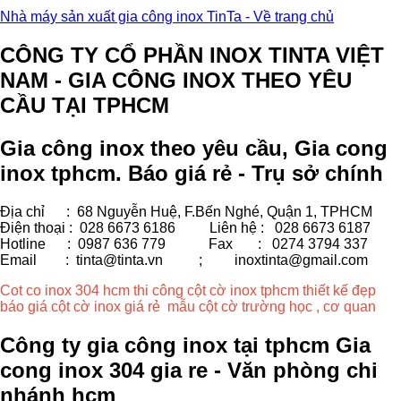
Nhà máy sản xuất gia công inox TinTa - Về trang chủ
CÔNG TY CỔ PHẦN INOX TINTA VIỆT
NAM - GIA CÔNG INOX THEO YÊU
CẦU TẠI TPHCM
Gia công inox theo yêu cầu, Gia cong
inox tphcm. Báo giá rẻ - Trụ sở chính
Địa chỉ : 68 Nguyễn Huệ, F.Bến Nghé, Quận 1, TPHCM
Điện thoại : 028 6673 6186
Liên hệ : 028 6673 6187
Hotline : 0987 636 779 Fax
: 0274 3794 337
Email : tinta@tinta.vn ;
inoxtinta@gmail.com
Cot co inox 304 hcm thi công cột cờ inox tphcm thiết kế đẹp
báo giá cột cờ inox giá rẻ mẫu cột cờ trường học , cơ quan
Công ty gia công inox tại tphcm Gia
cong inox 304 gia re - Văn phòng chi
nhánh hcm