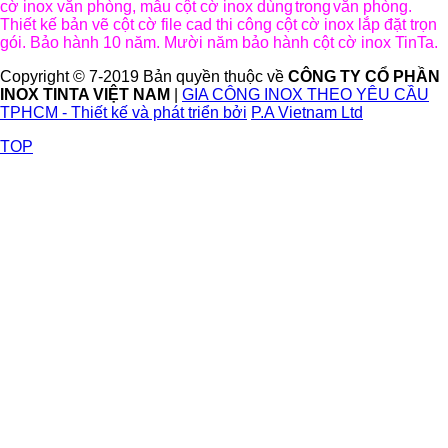
cờ inox văn phòng, mẫu cột cờ inox dùng
trong
văn phòng.
Thiết kế bản vẽ cột cờ file cad thi công cột cờ inox lắp đặt trọn
gói. Bảo hành 10 năm. Mười năm bảo hành cột cờ inox TinTa.
Copyright © 7-2019 Bản quyền thuộc về
CÔNG TY CỔ PHẦN
INOX TINTA VIỆT NAM
|
GIA CÔNG INOX THEO YÊU CẦU
TPHCM - Thiết kế và phát triển bởi
P.A Vietnam Ltd
TOP