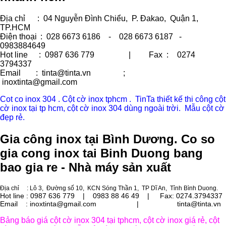
Địa chỉ
: 04 Nguyễn Đình Chiểu, P. Đakao, Quận 1,
TP.HCM
Điện thoại
: 028 6673 6186 - 028 6673 6187 -
0983884649
Hot line
: 0987 636 779 | Fax :
0274
3794337
Email
: tinta@tinta.vn ;
inoxtinta@gmail.com
Cot co inox 304 . Cột cờ inox tphcm . TinTa thiết kế thi công cột
cờ inox tại tp hcm, cột cờ inox 304 dùng ngoài trời. Mẫu cột cờ
đẹp rẻ.
Gia công inox tại Bình Dương. Co so
gia cong inox tai Binh Duong bang
bao gia re - Nhà máy sản xuất
Địa chỉ
: Lô 3, Đường số 10, KCN Sóng Thần 1, TP Dĩ An, Tỉnh Bình Duong.
Hot line : 0987 636 779 | 0983 88 46 49 |
Fax: 0274.3794337
Email : inoxtinta@gmail.com | tinta@tinta.vn
Bảng báo giá cột cờ inox 304 tại tphcm, cột cờ inox giá rẻ, cột