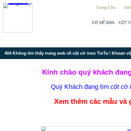
Từ mục này trở xuống là mã nguồn Zalo
Trang Chủ
Giớ
CỜ ĐỂ BÀN
CỘT 
404 Không tìm thấy trang web về cột cờ inox TinTa ! Khoan vội
Kính chào quý khách đang
Quý Khách đang tìm
cột cờ 
Xem thêm các mẫu và 