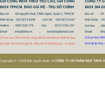
GIA CÔNG INOX THEO YÊU CẦU, GIA CONG
CÔNG TY G
INOX TPHCM. BÁO GIÁ RẺ - TRỤ SỞ CHÍNH
INOX 304 
Địa chỉ : 68 Nguyễn Huệ, F.Bến Nghé, Quận 1, TPHCM
Địa chỉ
: 04
Điện thoại : 028 6673 6186
Liên hệ : 028 6673 6187
Điện thoại
: 0
Hotline : 0987 636 779 Fax
: 0274 3794 337
Hot line
: 
Email : tinta@tinta.vn ;
inoxtinta@gmail.com
Email
: t
Cot co inox 304 
Cot co inox 304 hcm thi công cột cờ inox tphcm thiết kế đẹp
inox tại tp hcm,
báo giá cột cờ inox giá rẻ mẫu cột cờ trường học , cơ quan
Copyright © 7-2019 Bản quyền thuộc về
CÔNG TY CỔ PHẦN INOX TINTA 