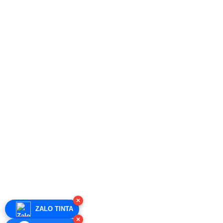
×
ZALO TINTA
×