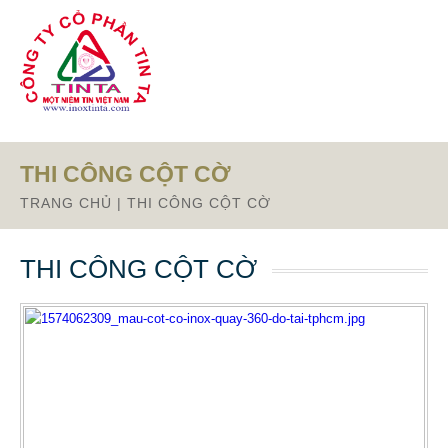
Từ mục này trở xuống là mã nguồn Zalo
THI CÔNG CỘT CỜ
TRANG CHỦ
|
THI CÔNG CỘT CỜ
THI CÔNG CỘT CỜ