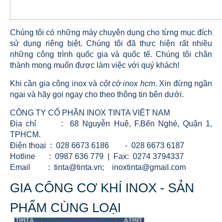
Chúng tôi có những máy chuyên dụng cho từng mục đích
sử dụng riêng biệt. Chúng tôi đã thực hiện rất nhiều
những công trình quốc gia và quốc tế. Chúng tôi chân
thành mong muốn được làm việc với quý khách!
Khi cần gia công inox và
cột cờ inox hcm
. Xin đừng ngần
ngại và hãy gọi ngay cho theo thông tin bên dưới.
CÔNG TY CỔ PHẦN INOX TINTA VIỆT NAM
Địa chỉ : 68 Nguyễn Huệ, F.Bến Nghé, Quận 1,
TPHCM.
Điện thoại : 028 6673 6186 - 028 6673 6187
Hotline : 0987 636 779 | Fax: 0274 3794337
Email : tinta@tinta.vn; inoxtinta@gmail.com
GIA CÔNG CƠ KHÍ INOX - SẢN
PHẨM CÙNG LOẠI