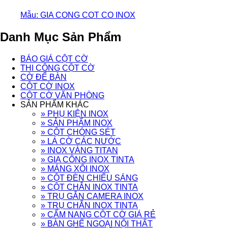
Mẫu: GIA CONG COT CO INOX
Danh Mục Sản Phẩm
BÁO GIÁ CỘT CỜ
THI CÔNG CỘT CỜ
CỜ ĐỂ BÀN
CỘT CỜ INOX
CỘT CỜ VĂN PHÒNG
SẢN PHẨM KHÁC
» PHỤ KIỆN INOX
» SẢN PHẨM INOX
» CỘT CHÓNG SÉT
» LÁ CỜ CÁC NƯỚC
» INOX VÀNG TITAN
» GIA CÔNG INOX TINTA
» MÁNG XỐI INOX
» CỘT ĐÈN CHIẾU SÁNG
» CỘT CHẮN INOX TINTA
» TRỤ GẮN CAMERA INOX
» TRỤ CHẮN INOX TINTA
» CẨM NANG CỘT CỜ GIÁ RẺ
» BÀN GHẾ NGOẠI NỘI THẤT