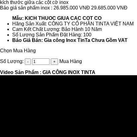
kích thước giữa các cột cờ inox
Báo giá sản phẩm inox : 26.985.000 VNĐ
29.685.000 VNĐ
Mẫu: KICH THUOC GIUA CAC COT CO
Hãng Sản Xuất: CÔNG TY CỔ PHẦN TINTA VIỆT NAM
Cam Kết Chất Lượng: Bảo Hành 10 Năm
Số Lượng Sản Phẩm Đặt Hàng: 100
Báo Giá Bán: Gia công Inox TinTa Chưa Gồm VAT
Chọn Mua Hàng
Số Lượng:
Mua Hàng
Video Sản Phẩm :
GIA CÔNG INOX TINTA