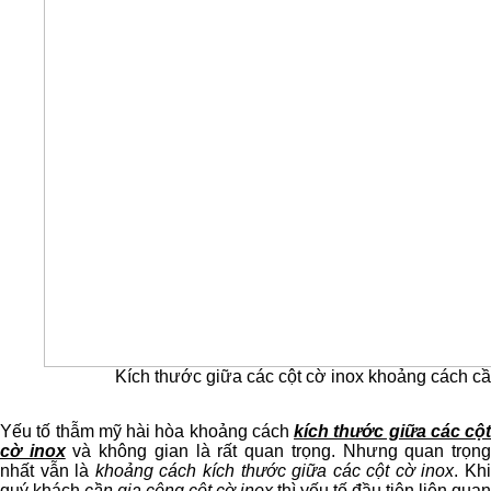
Kích thước giữa các cột cờ inox khoảng cách cần l
Yếu tố thẫm mỹ hài hòa khoảng cách
kích thước giữa các cột
cờ inox
và không gian là rất quan trọng. Nhưng quan trọn
nhất vẫn là
khoảng cách kích thước giữa các cột cờ inox
. Kh
quý khách
cần gia công cột cờ inox
thì yếu tố đầu tiên liên quan