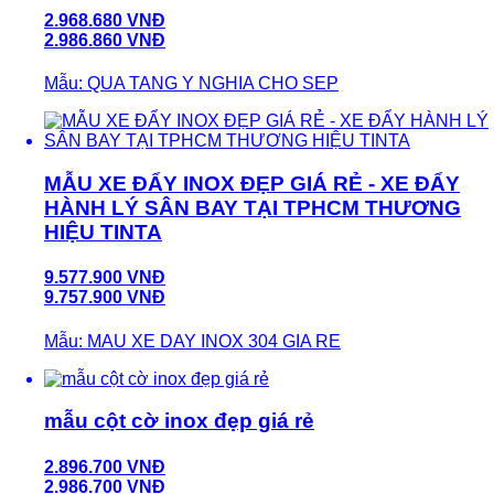
2.968.680 VNĐ
2.986.860 VNĐ
Mẫu: QUA TANG Y NGHIA CHO SEP
MẪU XE ĐẨY INOX ĐẸP GIÁ RẺ - XE ĐẨY
HÀNH LÝ SÂN BAY TẠI TPHCM THƯƠNG
HIỆU TINTA
9.577.900 VNĐ
9.757.900 VNĐ
Mẫu: MAU XE DAY INOX 304 GIA RE
mẫu cột cờ inox đẹp giá rẻ
2.896.700 VNĐ
2.986.700 VNĐ