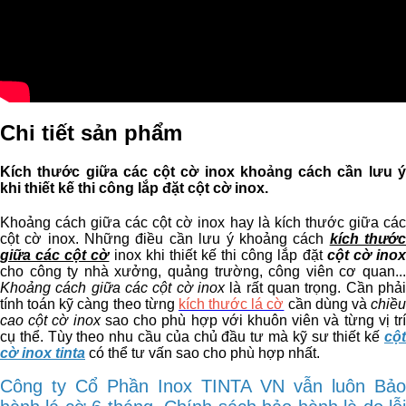
Chi tiết sản phẩm
Kích thước giữa các cột cờ inox khoảng cách cần lưu ý
khi thiết kế thi công lắp đặt cột cờ inox.
Khoảng cách giữa các cột cờ inox hay là kích thước giữa các
cột cờ inox. Những điều cần lưu ý khoảng cách
kích thướ
giữa các cột cờ
inox khi thiết kế thi công lắp đặt
cột cờ ino
cho công ty nhà xưởng, quảng trường, công viên cơ quan...
Khoảng cách giữa các cột cờ inox
là rất quan trọng. Cần phải
tính toán kỹ càng theo từng
kích thước lá cờ
cần dùng và
chiề
cao cột cờ inox
sao cho phù hợp với khuôn viên và từng vị tr
cụ thể. Tùy theo nhu cầu của chủ đầu tư mà kỹ sư thiết kế
cột
cờ inox tinta
có thể tư vấn sao cho phù hợp nhất.
Công ty Cổ Phần Inox
TINTA VN vẫn luôn Bảo