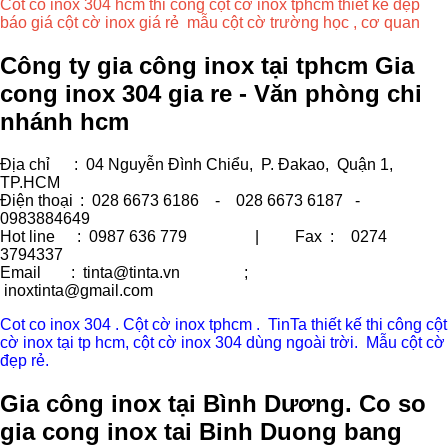
Cot co inox 304 hcm thi công cột cờ inox tphcm thiết kế đẹp
báo giá cột cờ inox giá rẻ mẫu cột cờ trường học , cơ quan
Công ty gia công inox tại tphcm Gia
cong inox 304 gia re - Văn phòng chi
nhánh hcm
Địa chỉ
: 04 Nguyễn Đình Chiểu, P. Đakao, Quận 1,
TP.HCM
Điện thoại
: 028 6673 6186 - 028 6673 6187 -
0983884649
Hot line
: 0987 636 779 | Fax :
0274
3794337
Email
: tinta@tinta.vn ;
inoxtinta@gmail.com
Cot co inox 304 . Cột cờ inox tphcm . TinTa thiết kế thi công cột
cờ inox tại tp hcm, cột cờ inox 304 dùng ngoài trời. Mẫu cột cờ
đẹp rẻ.
Gia công inox tại Bình Dương. Co so
gia cong inox tai Binh Duong bang