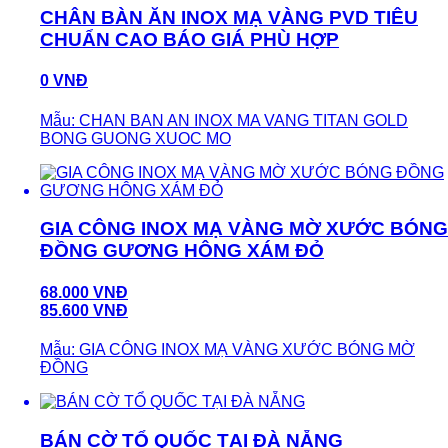
CHÂN BÀN ĂN INOX MẠ VÀNG PVD TIÊU
CHUẨN CAO BÁO GIÁ PHÙ HỢP
0 VNĐ
Mẫu: CHAN BAN AN INOX MA VANG TITAN GOLD
BONG GUONG XUOC MO
GIA CÔNG INOX MẠ VÀNG MỜ XƯỚC BÓNG
ĐỒNG GƯƠNG HÔNG XÁM ĐỎ
68.000 VNĐ
85.600 VNĐ
Mẫu: GIA CÔNG INOX MẠ VÀNG XƯỚC BÓNG MỜ
ĐỒNG
BÁN CỜ TỔ QUỐC TẠI ĐÀ NẴNG