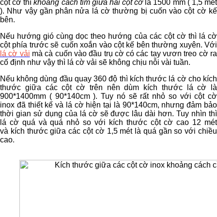
cột cờ thì
khoảng cách tim giữa hai cột cờ
là 1500 mm ( 1,5 mé
). Như vậy gần phân nửa lá cờ thường bị cuốn vào cột cờ kế
bên.
Nếu hướng gió cùng dọc theo hướng của các cột cờ thì lá cờ
cột phía trước sẽ cuốn xoắn vào cột kế bên thường xuyên. Với
lá cờ vải
mà cà cuốn vào đầu trụ cờ có các tay vươn treo cờ ra
cố định như vậy thì lá cờ vải sẽ không chịu nỗi vài tuần.
Nếu không dùng đầu quay 360 độ thì kích thước lá cờ cho kích
thước giữa các cột cờ trên nên dùm kích thước lá cờ là
900*1400mm ( 90*140cm ). Tuy nó sẽ rất nhỏ so với cột cờ
inox đã thiết kế và lá cờ hiện tại là 90*140cm, nhưng đảm bảo
thời gian sử dụng của lá cờ sẽ được lâu dài hơn. Tuy nhìn thì
lá cờ quá và quá nhỏ so với kích thước cột cờ cao 12 mét
và kích thước giữa các cột cờ 1,5 mét là quá gần so với chiều
cao.