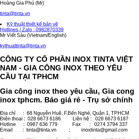
Hoàng Gia Phú (Mr)
tinta@tinta.vn
Kỹ thuật thiết kế bản vẽ
Hotlines / Zalo : 0982870339
Mr Viết Sáu (Vietnam/English)
kythuattinta@tinta.vn
CÔNG TY CỔ PHẦN INOX TINTA VIỆT
NAM - GIA CÔNG INOX THEO YÊU
CẦU TẠI TPHCM
Gia công inox theo yêu cầu, Gia cong
inox tphcm. Báo giá rẻ - Trụ sở chính
Địa chỉ : 68 Nguyễn Huệ, F.Bến Nghé, Quận 1, TPHCM
Điện thoại : 028 6673 6186
Liên hệ : 028 6673 6187
Hotline : 0987 636 779 Fax
: 0274 3794 337
Email : tinta@tinta.vn ;
inoxtinta@gmail.com