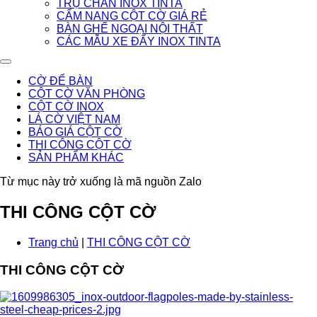
TRỤ CHẮN INOX TINTA
CẨM NANG CỘT CỜ GIÁ RẺ
BÀN GHẾ NGOẠI NỘI THẤT
CÁC MẪU XE ĐẨY INOX TINTA
CỜ ĐỂ BÀN
CỘT CỜ VĂN PHÒNG
CỘT CỜ INOX
LÁ CỜ VIỆT NAM
BÁO GIÁ CỘT CỜ
THI CÔNG CỘT CỜ
SẢN PHẨM KHÁC
Từ mục này trở xuống là mã nguồn Zalo
THI CÔNG CỘT CỜ
Trang chủ
|
THI CÔNG CỘT CỜ
THI CÔNG CỘT CỜ