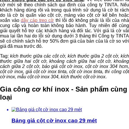
cờ mới sẽ theo chính sách qui định của công ty TINTA. Nếu
khách hàng dùng rồi và trong quá trình sử dụng lá cờ bị rách
do lá cờ bị quấn vào cột cờ, máng vào cột cờ kế bên hoặc
xoắn vào
dây cáp treo cờ
thì lỗi đó không phải là lỗi của nh
cung cấp và hoàn toàn không bảo hành. Tuy nhiên để cùng
giải quyết hỗ trợ các khách hàng và đối tác. Với giá lá cờ vải
mua lại lần hai do lỗi sử dụng dưới 3 tháng thì Công ty TINTA
sẽ có chính sách hỗ trợ 50% đơn giá của bán của lá cờ so với
giá đã mua trước đó.
Tag:
kích thước giữa các cột cờ, kích thước giữa 2 cột cờ, kích
thước giữa hai cột cờ, khoảng cách giữa hai cột cờ, khoảng
cách giữa 2 cột cờ, báo giá cột cờ inox, cột cờ inox 304 hcm,
cột cờ inox, giá cột cờ inox tinta, cột cờ inox tinta, thi công cột
cờ inox, mẫu cột cờ inox 304, kích thước cột cờ inox
.
Gia công cơ khí inox - Sản phẩm cùng
loại
Bảng giá cột cờ inox cao 29 mét