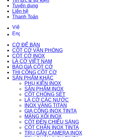
Tin tức & sự kiện
Tuyển dụng
Liên hệ
Thanh Toán
CỜ ĐỂ BÀN
CỘT CỜ VĂN PHÒNG
CỘT CỜ INOX
LÁ CỜ VIỆT NAM
BÁO GIÁ CỘT CỜ
THI CÔNG CỘT CỜ
SẢN PHẨM KHÁC
PHỤ KIỆN INOX
SẢN PHẨM INOX
CỘT CHÓNG SÉT
LÁ CỜ CÁC NƯỚC
INOX VÀNG TITAN
GIA CÔNG INOX TINTA
MÁNG XỐI INOX
CỘT ĐÈN CHIẾU SÁNG
CỘT CHẮN INOX TINTA
TRỤ GẮN CAMERA INOX