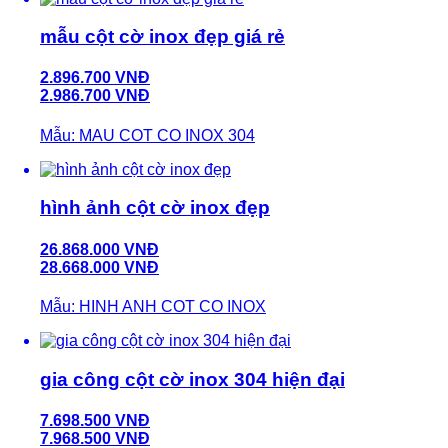
mẫu cột cờ inox đẹp giá rẻ
2.896.700 VNĐ
2.986.700 VNĐ
Mẫu: MAU COT CO INOX 304
hình ảnh cột cờ inox đẹp
26.868.000 VNĐ
28.668.000 VNĐ
Mẫu: HINH ANH COT CO INOX
gia công cột cờ inox 304 hiện đại
7.698.500 VNĐ
7.968.500 VNĐ