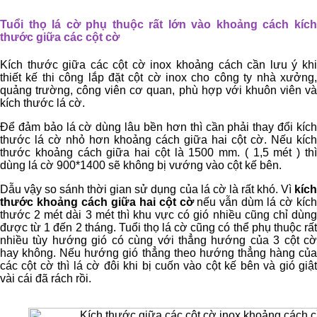
Tuổi thọ lá cờ phụ thuộc rất lớn vào khoảng cách kích
thước giữa các cột cờ
Kích thước giữa các cột cờ inox khoảng cách cần lưu ý khi
thiết kế thi công lắp đặt cột cờ inox cho công ty nhà xưởng,
quảng trường, công viên cơ quan, phù hợp với khuôn viên và
kích thước lá cờ.
Để đảm bảo lá cờ dùng lâu bền hơn thì cần phải thay đổi kích
thước lá cờ nhỏ hơn khoảng cách giữa hai cột cờ. Nếu kích
thước khoảng cách giữa hai cột là 1500 mm. ( 1,5 mét ) thì
dùng lá cờ 900*1400 sẽ không bị vướng vào cột kế bên.
Dẫu vậy so sánh thời gian sử dụng của lá cờ là rất khó. Vì
kích
thước khoảng cách giữa hai cột cờ
nếu vẫn dùm lá cờ kích
thước 2 mét dài 3 mét thì khu vực có gió nhiều cũng chỉ dùng
được từ 1 đến 2 tháng. Tuổi thọ lá cờ cũng có thể phụ thuộc rất
nhiều tùy hướng gió có cùng với thẳng hướng của 3 cột cờ
hay không. Nếu hướng gió thẳng theo hướng thẳng hàng của
các cột cờ thì lá cờ đôi khi bị cuốn vào cột kế bên và gió giật
vài cái đã rách rồi.