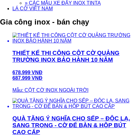
» CÁC MẪU XE ĐẨY INOX TINTA
LÁ CỜ VIỆT NAM
Gia công inox - bán chạy
THIẾT KẾ THI CÔNG CỘT CỜ QUẢNG
TRƯỜNG INOX BẢO HÀNH 10 NĂM
678.999 VNĐ
687.999 VNĐ
Mẫu: CỘT CỜ INOX NGOÀI TRỜI
QUÀ TẶNG Ý NGHĨA CHO SẾP – ĐỘC LẠ,
SANG TRỌNG - CỜ ĐỂ BÀN & HỘP BÚT
CAO CẤP