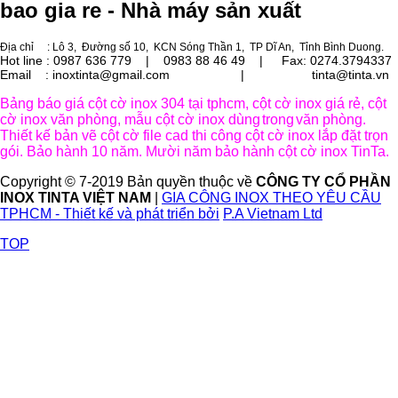
bao gia re - Nhà máy sản xuất
Địa chỉ
: Lô 3, Đường số 10, KCN Sóng Thần 1, TP Dĩ An, Tỉnh Bình Duong.
Hot line : 0987 636 779 | 0983 88 46 49 |
Fax: 0274.3794337
Email : inoxtinta@gmail.com | tinta@tinta.vn
Bảng báo giá cột cờ inox 304 tại tphcm, cột cờ inox giá rẻ, cột
cờ inox văn phòng, mẫu cột cờ inox dùng
trong
văn phòng.
Thiết kế bản vẽ cột cờ file cad thi công cột cờ inox lắp đặt trọn
gói. Bảo hành 10 năm. Mười năm bảo hành cột cờ inox TinTa.
Copyright © 7-2019 Bản quyền thuộc về
CÔNG TY CỔ PHẦN
INOX TINTA VIỆT NAM
|
GIA CÔNG INOX THEO YÊU CẦU
TPHCM - Thiết kế và phát triển bởi
P.A Vietnam Ltd
TOP