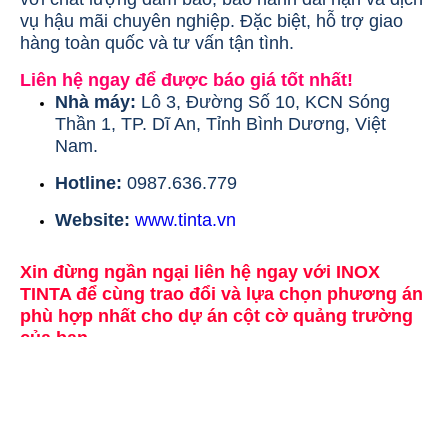
vụ hậu mãi chuyên nghiệp. Đặc biệt, hỗ trợ giao
hàng toàn quốc và tư vấn tận tình.
Liên hệ ngay để được báo giá tốt nhất!
Nhà máy:
Lô 3, Đường Số 10, KCN Sóng
Thần 1, TP. Dĩ An, Tỉnh Bình Dương, Việt
Nam.
Hotline:
0987.636.779
Website:
www.tinta.vn
Xin đừng ngần ngại liên hệ ngay với INOX
TINTA để cùng trao đổi và lựa chọn phương án
phù hợp nhất cho dự án cột cờ quảng trường
của bạn.
Facebook
: [
Facebook của TinTa
]
Quý khách gửi đến
Gia Công Inox TinTa
. Tại
Email:
tinta@tinta.vn
Nhấn vào đây để đến mục liên hệ.
Bi Inox TinTa
.