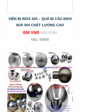
VIÊN BI INOX 304 – QUẢ BI CẦU INOX
SUS 304 CHẤT LƯỢNG CAO
888 VNĐ
999 VNĐ
Mẫu: B9868