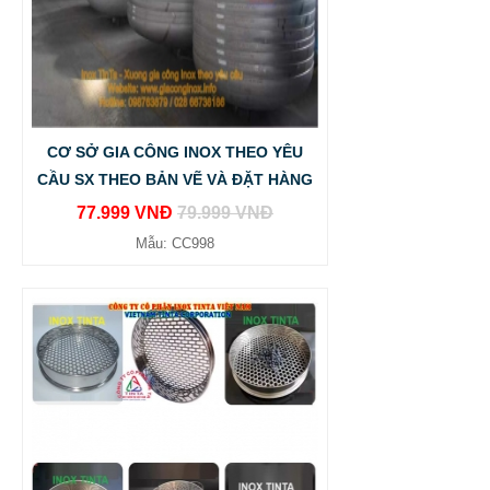
CƠ SỞ GIA CÔNG INOX THEO YÊU
CẦU SX THEO BẢN VẼ VÀ ĐẶT HÀNG
77.999 VNĐ
79.999 VNĐ
Mẫu: CC998