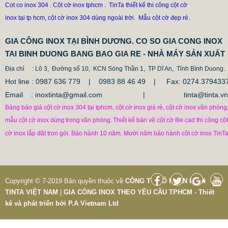
Cot co inox 304 . Cột cờ inox tphcm . TinTa thiết kế thi công cột cờ
inox tại tp hcm, cột cờ inox 304 dùng ngoài trời. Mẫu cột cờ đẹp rẻ.
GIA CÔNG INOX TẠI BÌNH DƯƠNG. CO SO GIA CONG INOX
TAI BINH DUONG BANG BAO GIA RE - NHÀ MÁY SẢN XUẤT
Địa chỉ
: Lô 3, Đường số 10, KCN Sóng Thần 1, TP Dĩ An, Tỉnh Bình Duong.
Hot line : 0987 636 779 | 0983 88 46 49 |
Fax: 0274.379433
Email : inoxtinta@gmail.com | tinta@tinta.vn
Bảng báo giá cột cờ inox 304 tại tphcm, cột cờ inox giá rẻ, cột cờ inox văn phòng
mẫu cột cờ inox dùng
trong
văn phòng.
Thiết kế bản vẽ cột cờ file cad thi công cột
CỘT CHỐNG VA ĐẬP INOX
cờ inox lắp đặt trọn gói. Bảo hành 10 năm. Mười năm bảo hành cột cờ inox TinTa
1.682.500 VNĐ
1.862.500 VNĐ
Mẫu: COT CHONG VA DAP INOX
Copyright © 7-2019 Bản quyền thuộc về
CÔNG TY CỔ PHẦN INOX
TINTA VIỆT NAM
|
GIA CÔNG INOX THEO YÊU CẦU TPHCM - Thiết
kế và phát triển bởi
P.A Vietnam Ltd