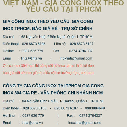
VIỆT NAM - GIA CÔNG INOX THEO
YÊU CẦU TẠI TPHCM
GIA CÔNG INOX THEO YÊU CẦU, GIA CONG
INOX TPHCM. BÁO GIÁ RẺ - TRỤ SỞ CHÍNH
Địa chỉ : 68 Nguyễn Huệ, F.Bến Nghé, Quận 1, TPHCM
Điện thoại : 028 6673 6186
Liên hệ : 028 6673 6187
Hotline : 0987 636 779 Fax
: 0274 3794 337
CỘT INOX 304 NÂNG HẠ
Email : tinta@tinta.vn ;
inoxtinta@gmail.com
685.700 VNĐ
865.700 VNĐ
Cot co inox 304 hcm thi công cột cờ inox tphcm thiết kế đẹp
Mẫu: COT INOX 304 SUS
báo giá cột cờ inox giá rẻ mẫu cột cờ trường học , cơ quan
CÔNG TY GIA CÔNG INOX TẠI TPHCM GIA CONG
INOX 304 GIA RE - VĂN PHÒNG CHI NHÁNH HCM
Địa chỉ
: 04 Nguyễn Đình Chiểu, P. Đakao, Quận 1, TP.HCM
Điện thoại
: 028 6673 6186 - 028 6673 6187 -
0983884649
Hot line
: 0987 636 779 | Fax :
0274 3794337
Email
: tinta@tinta.vn ; inoxtinta@gmail.com