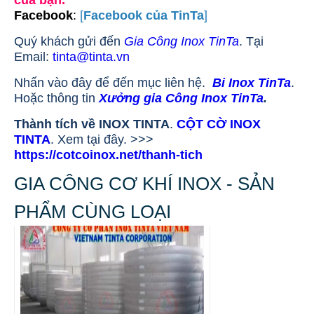
của bạn.
Facebook
:
[
Facebook của TinTa
]
Quý khách gửi đến
Gia Công Inox TinTa
. Tại
Email:
tinta@tinta.vn
Nhấn vào đây để đến mục liên hệ.
Bi Inox TinTa
.
Hoặc thông tin
Xưởng gia Công Inox TinTa
.
Thành tích về INOX TINTA
.
CỘT CỜ INOX
TINTA
. Xem tại đây. >>>
https://cotcoinox.net/thanh-tich
GIA CÔNG CƠ KHÍ INOX - SẢN
PHẨM CÙNG LOẠI