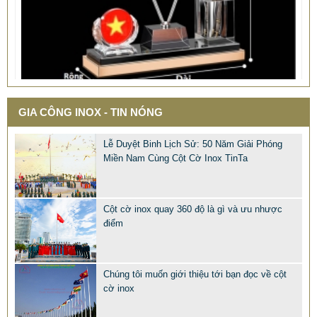
QUÀ TẶNG Ý NGHĨA CHO SẾP – ĐỘC LẠ, SANG TRỌNG -
GIA CÔNG INOX - TIN NÓNG
CỜ ĐỂ BÀN & HỘP BÚT CAO CẤP
Lễ Duyệt Binh Lịch Sử: 50 Năm Giải Phóng
2.968.680 VNĐ
2.986.860 VNĐ
Miền Nam Cùng Cột Cờ Inox TinTa
Mẫu: QUA TANG Y NGHIA CHO SEP
Cột cờ inox quay 360 độ là gì và ưu nhược
điểm
Chúng tôi muốn giới thiệu tới bạn đọc về cột
cờ inox