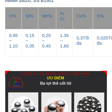
ABMA Std10, JIS B1501
%
C%
Si%
Mn%
Cu%
S%
Cr
0,95
0,15
0,25
1,35
0,3Tối
0,025T
~
~
~
~
đa
đa
1,10
0,35
0,45
1,65