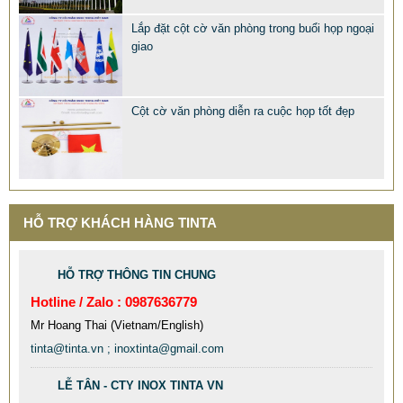
Lắp đặt cột cờ văn phòng trong buổi họp ngoại
giao
Cột cờ văn phòng diễn ra cuộc họp tốt đẹp
MẪU XE ĐẨY INOX ĐẸP GIÁ RẺ - XE ĐẨY HÀNH LÝ SÂN
BAY TẠI TPHCM THƯƠNG HIỆU TINTA
9.577.900 VNĐ
9.757.900 VNĐ
Mẫu: MAU XE DAY INOX 304 GIA RE
HỖ TRỢ KHÁCH HÀNG TINTA
HỖ TRỢ THÔNG TIN CHUNG
Hotline / Zalo : 0987636779
Mr Hoang Thai (Vietnam/English)
tinta@tinta.vn ; inoxtinta@gmail.com
LỄ TÂN - CTY INOX TINTA VN