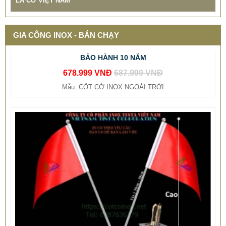
LÁ CỜ VIỆT NAM
THIẾT KẾ THI CÔNG CỘT CỜ QUẢNG TRƯỜNG INOX
BẢO HÀNH 10 NĂM
GIA CÔNG INOX - BÁN CHẠY
678.999 VNĐ
687.999 VNĐ
Mẫu: CỘT CỜ INOX NGOÀI TRỜI