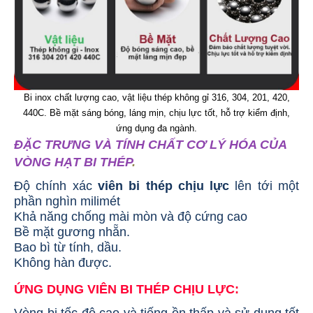
Bi inox chất lượng cao, vật liệu thép không gỉ 316, 304, 201, 420,
440C. Bề mặt sáng bóng, láng mịn, chịu lực tốt, hỗ trợ kiểm định,
ứng dụng đa ngành.
ĐẶC TRƯNG VÀ TÍNH CHẤT CƠ LÝ HÓA CỦA
VÒNG HẠT BI THÉP
.
Độ chính xác
viên bi thép chịu lực
lên tới một
phần nghìn milimét
Khả năng chống mài mòn và độ cứng cao
Bề mặt gương nhẵn.
Bao bì từ tính, dầu.
Không hàn được.
ỨNG DỤNG VIÊN BI THÉP CHỊU LỰC
:
Vòng bi tốc độ cao và tiếng ồn thấp và sử dụng tốt