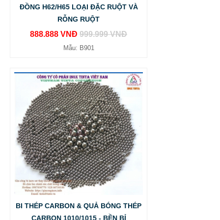
ĐỒNG H62/H65 LOẠI ĐẶC RUỘT VÀ
RỖNG RUỘT
888.888 VNĐ
999.999 VNĐ
Mẫu: B901
BI THÉP CARBON & QUẢ BÓNG THÉP
CARBON 1010/1015 - BỀN BỈ