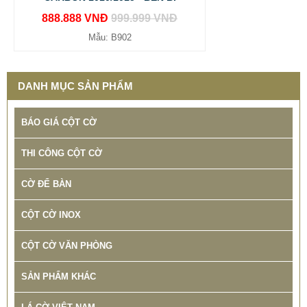
888.888 VNĐ
999.999 VNĐ
Mẫu: B902
DANH MỤC SẢN PHẨM
BÁO GIÁ CỘT CỜ
THI CÔNG CỘT CỜ
CỜ ĐỂ BÀN
CỘT CỜ INOX
CỘT CỜ VĂN PHÒNG
SẢN PHẨM KHÁC