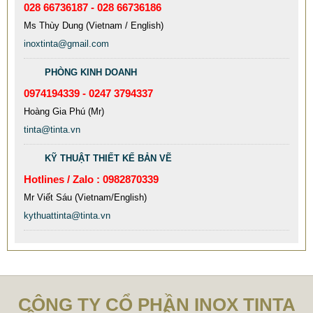
028 66736187 - 028 66736186
Ms Thùy Dung (Vietnam / English)
inoxtinta@gmail.com
PHÒNG KINH DOANH
MẪU CỘT CỜ INOX ĐẸP GIÁ RẺ
0974194339 - 0247 3794337
2.896.700 VNĐ
2.986.700 VNĐ
Hoàng Gia Phú (Mr)
Mẫu: MAU COT CO INOX 304
tinta@tinta.vn
KỸ THUẬT THIẾT KẾ BẢN VẼ
Hotlines / Zalo : 0982870339
Mr Viết Sáu (Vietnam/English)
kythuattinta@tinta.vn
CÔNG TY CỔ PHẦN INOX TINTA