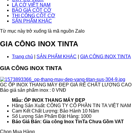
LÁ CỜ VIỆT NAM
BÁO GIÁ CỘT CỜ
THI CÔNG CỘT CỜ
SẢN PHẨM KHÁC
Từ mục này trở xuống là mã nguồn Zalo
GIA CÔNG INOX TINTA
Trang chủ
|
SẢN PHẨM KHÁC
|
GIA CÔNG INOX TINTA
GIA CÔNG INOX TINTA
GC ỐP INOX THANG MÁY ĐẸP GIÁ RẺ CHẤT LƯỢNG CAO
Báo giá sản phẩm inox : 0 VNĐ
Mẫu: ỐP INOX THANG MÁY ĐẸP
Hãng Sản Xuất: CÔNG TY CỔ PHẦN TIN TA VIỆT NAM
Cam Kết Chất Lượng: Bảo Hành 10 Năm
Số Lượng Sản Phẩm Đặt Hàng: 1000
Báo Giá Bán: Gia công Inox TinTa Chưa Gồm VAT
Chọn Mua Hàng