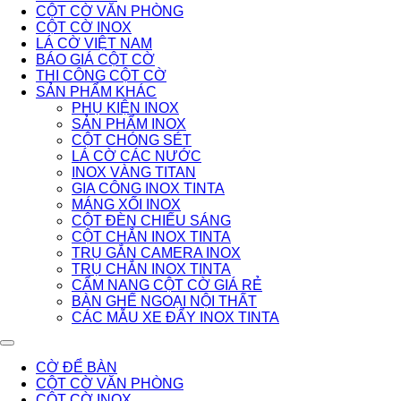
CỘT CỜ VĂN PHÒNG
CỘT CỜ INOX
LÁ CỜ VIỆT NAM
BÁO GIÁ CỘT CỜ
THI CÔNG CỘT CỜ
SẢN PHẨM KHÁC
PHỤ KIỆN INOX
SẢN PHẨM INOX
CỘT CHÓNG SÉT
LÁ CỜ CÁC NƯỚC
INOX VÀNG TITAN
GIA CÔNG INOX TINTA
MÁNG XỐI INOX
CỘT ĐÈN CHIẾU SÁNG
CỘT CHẮN INOX TINTA
TRỤ GẮN CAMERA INOX
TRỤ CHẮN INOX TINTA
CẨM NANG CỘT CỜ GIÁ RẺ
BÀN GHẾ NGOẠI NỘI THẤT
CÁC MẪU XE ĐẨY INOX TINTA
CỜ ĐỂ BÀN
CỘT CỜ VĂN PHÒNG
CỘT CỜ INOX