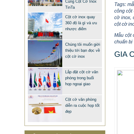
Cùng Cột Cờ Inox
Tags: mẫu
TinTa
MẪU XE ĐẨY INOX ĐẸP GIÁ RẺ -
công cột 
XE ĐẨY HÀNH LÝ SÂN BAY TẠI
Cột cờ inox quay
cờ inox, 
360 độ là gì và ưu
cột cờ in
TPHCM THƯƠNG HIỆU TINTA
nhược điểm
9.577.900 VNĐ
9.757.900 VNĐ
Mẫu cột 
chuẩn bị 
Mẫu: MAU XE DAY INOX 304 GIA RE
Chúng tôi muốn giới
thiệu tới bạn đọc về
GIA 
cột cờ inox
Lắp đặt cột cờ văn
phòng trong buổi
họp ngoại giao
Cột cờ văn phòng
diễn ra cuộc họp tốt
MẪU CỘT CỜ INOX ĐẸP GIÁ RẺ
đẹp
2.896.700 VNĐ
2.986.700 VNĐ
Mẫu: MAU COT CO INOX 304