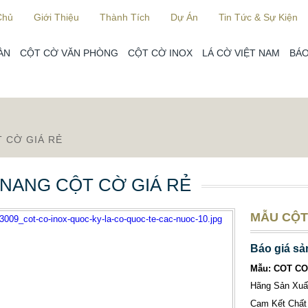
Chủ
Giới Thiệu
Thành Tích
Dự Án
Tin Tức & Sự Kiện
ÀN
CỘT CỜ VĂN PHÒNG
CỘT CỜ INOX
LÁ CỜ VIỆT NAM
BÁO
 CỜ GIÁ RẺ
NANG CỘT CỜ GIÁ RẺ
MẪU CỘT
Báo giá sả
Mẫu: COT CO
Hãng Sản Xu
Cam Kết Chất