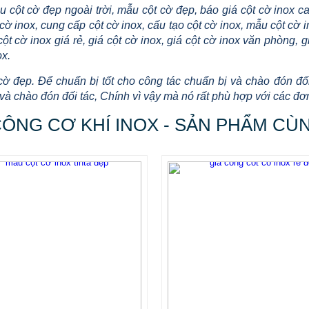
 cột cờ đẹp ngoài trời, mẫu cột cờ đẹp, báo giá cột cờ inox ca
cờ inox, cung cấp cột cờ inox, cấu tạo cột cờ inox, mẫu cột cờ i
cột cờ inox giá rẻ, giá cột cờ inox, giá cột cờ inox văn phòng, g
ox.
cờ đẹp. Để chuẩn bị tốt cho công tác chuẩn bị và chào đón đối
và chào đón đối tác, Chính vì vậy mà nó rất phù hợp với các đơn
CÔNG CƠ KHÍ INOX - SẢN PHẨM CÙ