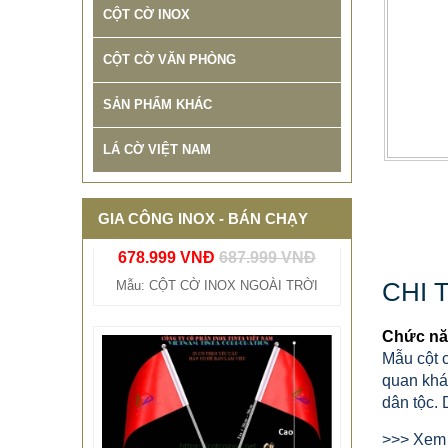
CỘT CỜ INOX
CỘT CỜ VĂN PHÒNG
SẢN PHẨM KHÁC
LÁ CỜ VIỆT NAM
THIẾT KẾ THI CÔNG CỘT CỜ
QUẢNG TRƯỜNG INOX BẢO
HÀNH 10 NĂM
GIA CÔNG INOX - BÁN CHẠY
678.999 VNĐ
687.999 VNĐ
Mẫu: CỘT CỜ INOX NGOÀI TRỜI
CHI 
Chức năn
Mẫu cột 
quan khác
dân tộc. 
>>> Xem 