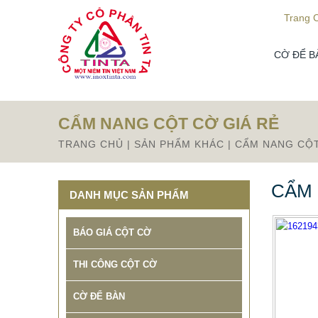
Từ mục này trở xuống là mã nguồn Zalo
Trang 
CỜ ĐỂ B
CẨM NANG CỘT CỜ GIÁ RẺ
TRANG CHỦ
|
SẢN PHẨM KHÁC
|
CẨM NANG CỘT
CẨM 
DANH MỤC SẢN PHẨM
BÁO GIÁ CỘT CỜ
THI CÔNG CỘT CỜ
CỜ ĐỂ BÀN