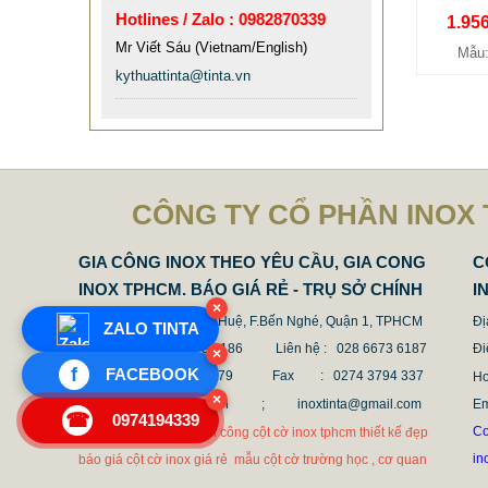
Hotlines / Zalo : 0982870339
1.95
Mr Viết Sáu (Vietnam/English)
Mẫu
kythuattinta@tinta.vn
CỘT CHỐNG VA ĐẬP INOX
CÔNG TY CỔ PHẦN INOX 
1.682.500 VNĐ
1.862.500 VNĐ
GIA CÔNG INOX THEO YÊU CẦU, GIA CONG
C
Mẫu: COT CHONG VA DAP INOX
INOX TPHCM. BÁO GIÁ RẺ - TRỤ SỞ CHÍNH
I
×
Địa chỉ : 68 Nguyễn Huệ, F.Bến Nghé, Quận 1, TPHCM
Đị
ZALO TINTA
Điện thoại : 028 6673 6186
Liên hệ : 028 6673 6187
Đi
×
f
FACEBOOK
Hotline : 0987 636 779 Fax
: 0274 3794 337
Ho
×
Email : tinta@tinta.vn ;
inoxtinta@gmail.com
E
☎
0974194339
Co
Cot co inox 304 hcm thi công cột cờ inox tphcm thiết kế đẹp
in
báo giá cột cờ inox giá rẻ mẫu cột cờ trường học , cơ quan