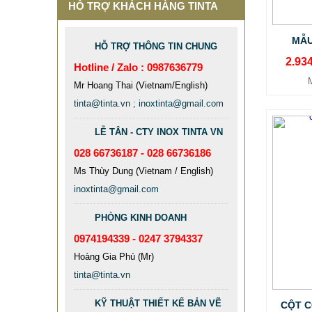
HỖ TRỢ KHÁCH HÀNG TINTA
MẪU
HỖ TRỢ THÔNG TIN CHUNG
2.93
Hotline / Zalo : 0987636779
Mr Hoang Thai (Vietnam/English)
tinta@tinta.vn ; inoxtinta@gmail.com
LỄ TÂN - CTY INOX TINTA VN
028 66736187 - 028 66736186
Ms Thùy Dung (Vietnam / English)
inoxtinta@gmail.com
CỘT INOX 304 NÂNG HẠ
685.700 VNĐ
865.700 VNĐ
PHÒNG KINH DOANH
Mẫu: COT INOX 304 SUS
0974194339 - 0247 3794337
Hoàng Gia Phú (Mr)
tinta@tinta.vn
KỸ THUẬT THIẾT KẾ BẢN VẼ
CỘT C