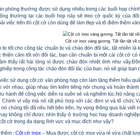
ăn phòng thường được sử dụng nhiều trong các buổi họp chính 
hông thường tại các buổi họp này sẽ treo cờ quốc kỳ của đối
i việc trên thì cột cờ còn dùng để làm đẹp và tô điểm thêm vă
Cột cờ inox vàng gương. Tất tần tật về 
bị tốt cho công tác chuẩn bị và chào đón đối tác, tất nhiên là
thiện cảm tốt với đối tác, bạn cần chuẩn bị một cái cột cờ có 
ảm thấy rất hài lòng vì được chào đón nhiệt tình như vậy.Đồ
hiệp trong công tác chào đón đối tác của bạn, nó sẽ giúp bạn 
 việc sử dụng cột cờ văn phòng họp còn làm tăng thêm hiệu quả
lại với nhau, giúp nhau tìm kiếm tiếng nói chung và hoàn thàn
ều hành để công việc diễn ra suôn sẻ và nghiêm túc.Nó nâng ca
. Chính vì vậy mà nó rất phù hợp với các đơn vị và tổ chức.V
nó chúng tôi đã nêu hết bên trên, hy vọng thông qua bài viết 
nay không chỉ được nhìn thấy ở trường học hay doanh nghiệp
cột cờ trong đa dạng lĩnh vực và mục đích như vậy?
thêm :
Cột cờ inox
– Mua được cột cờ inox vừa rẻ vừa chất lư