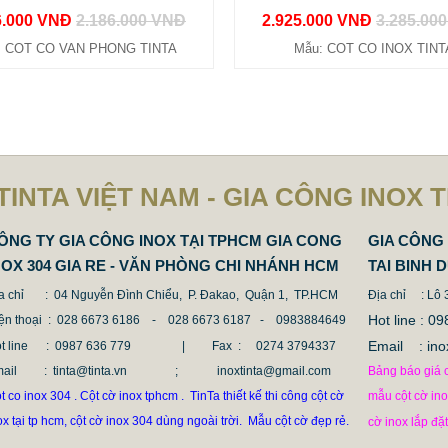
6.000 VNĐ
2.186.000 VNĐ
2.925.000 VNĐ
3.285.00
: COT CO VAN PHONG TINTA
Mẫu: COT CO INOX TINT
TINTA VIỆT NAM - GIA CÔNG INOX 
ÔNG TY GIA CÔNG INOX TẠI TPHCM GIA CONG
GIA CÔNG 
NOX 304 GIA RE - VĂN PHÒNG CHI NHÁNH HCM
TAI BINH 
a chỉ
: 04 Nguyễn Đình Chiểu, P. Đakao, Quận 1, TP.HCM
Địa chỉ
: Lô
Hot line :
ện thoại
: 028 6673 6186 - 028 6673 6187 -
0983884649
Email : 
t line
: 0987 636 779 | Fax :
0274 3794337
mail
: tinta@tinta.vn ; inoxtinta@gmail.com
Bảng báo giá c
t co inox 304 . Cột cờ inox tphcm . TinTa thiết kế thi công cột cờ
mẫu cột cờ in
ox tại tp hcm, cột cờ inox 304 dùng ngoài trời. Mẫu cột cờ đẹp rẻ.
cờ inox lắp đặ