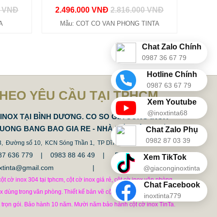
0 VNĐ
2.496.000 VNĐ
2.816.000 VNĐ
A
Mẫu: COT CO VAN PHONG TINTA
Chat Zalo Chính
0987 36 67 79
Hotline Chính
0987 63 67 79
THEO YÊU CẦU TẠI TPHCM
Xem Youtube
@inoxtinta68
INOX TẠI BÌNH DƯƠNG. CO SO GIA CONG INOX
DUONG BANG BAO GIA RE - NHÀ MÁY SẢN XUẤT
Chat Zalo Phụ
0982 87 03 39
 3, Đường số 10, KCN Sóng Thần 1, TP Dĩ An, Tỉnh Bình Duong.
 0987 636 779 | 0983 88 46 49 |
Fax: 0274.3794337
Xem TikTok
inoxtinta@gmail.com | tinta@tinta.vn
@giaconginoxtinta
ột cờ inox 304 tại tphcm, cột cờ inox giá rẻ, cột cờ inox văn phòng,
Chat Facebook
ox dùng
trong
văn phòng.
Thiết kế bản vẽ cột cờ file cad thi công cột
inoxtinta779
t trọn gói. Bảo hành 10 năm. Mười năm bảo hành cột cờ inox TinTa.