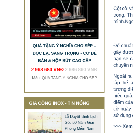
Cột cờ v
trọng. T
mình.Ngoà
QUÀ TẶNG Ý NGHĨA CHO SẾP –
ĐỘC LẠ, SANG TRỌNG - CỜ ĐỂ
Để chuẩn 
gây được 
BÀN & HỘP BÚT CAO CẤP
bạn sẽ c
2.968.680 VNĐ
2.986.860 VNĐ
chuyên ng
Mẫu: QUA TANG Y NGHIA CHO SEP
Ngoài ra
tập thể 
tượng đi
hiệu quả
điểm của 
GIA CÔNG INOX - TIN NÓNG
cờ ngày 
sử dụng 
Lễ Duyệt Binh Lịch
Sử: 50 Năm Giải
>>> Xem 
Phóng Miền Nam