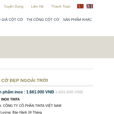
Tuyển Dụng
Liên Hệ
Thanh Toán
 GIÁ CỘT CỜ
THI CÔNG CỘT CỜ
SẢN PHẨM KHÁC
 CỜ ĐẸP NGOÀI TRỜI
n phẩm inox : 1.661.000 VNĐ
1.891.000 VNĐ
 INOX TINTA
ất: CÔNG TY CỔ PHẦN TINTA VIỆT NAM
 Lượng: Bảo Hành 24 Tháng