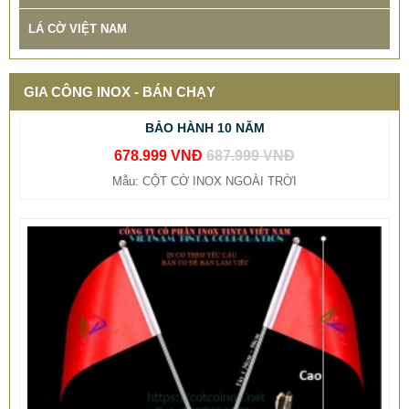
LÁ CỜ VIỆT NAM
THIẾT KẾ THI CÔNG CỘT CỜ QUẢNG TRƯỜNG INOX
BẢO HÀNH 10 NĂM
GIA CÔNG INOX - BÁN CHẠY
678.999 VNĐ
687.999 VNĐ
Mẫu: CỘT CỜ INOX NGOÀI TRỜI