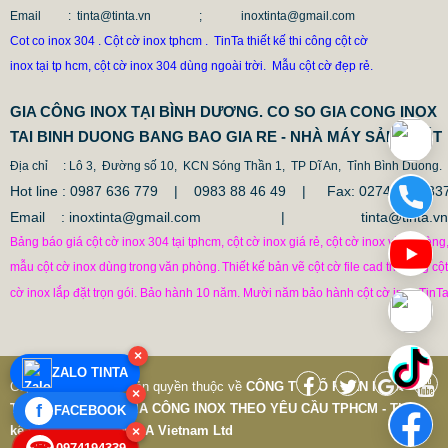
Email
: tinta@tinta.vn ; inoxtinta@gmail.com
Cot co inox 304 . Cột cờ inox tphcm . TinTa thiết kế thi công cột cờ
inox tại tp hcm, cột cờ inox 304 dùng ngoài trời. Mẫu cột cờ đẹp rẻ.
GIA CÔNG INOX TẠI BÌNH DƯƠNG. CO SO GIA CONG INOX
TAI BINH DUONG BANG BAO GIA RE - NHÀ MÁY SẢN XUẤT
Địa chỉ
: Lô 3, Đường số 10, KCN Sóng Thần 1, TP Dĩ An, Tỉnh Bình Duong.
Hot line : 0987 636 779 | 0983 88 46 49 |
Fax: 0274.379433
Email : inoxtinta@gmail.com | tinta@tinta.vn
Bảng báo giá cột cờ inox 304 tại tphcm, cột cờ inox giá rẻ, cột cờ inox văn phòng
mẫu cột cờ inox dùng
trong
văn phòng.
Thiết kế bản vẽ cột cờ file cad thi công cột
cờ inox lắp đặt trọn gói. Bảo hành 10 năm. Mười năm bảo hành cột cờ inox TinTa
CỘT CHỐNG VA ĐẬP INOX
1.682.500 VNĐ
1.862.500 VNĐ
Mẫu: COT CHONG VA DAP INOX
×
ZALO TINTA
Copyright © 7-2019 Bản quyền thuộc về
CÔNG TY CỔ PHẦN INOX
×
TINTA VIỆT NAM
|
GIA CÔNG INOX THEO YÊU CẦU TPHCM - Thiết
f
FACEBOOK
kế và phát triển bởi
P.A Vietnam Ltd
×