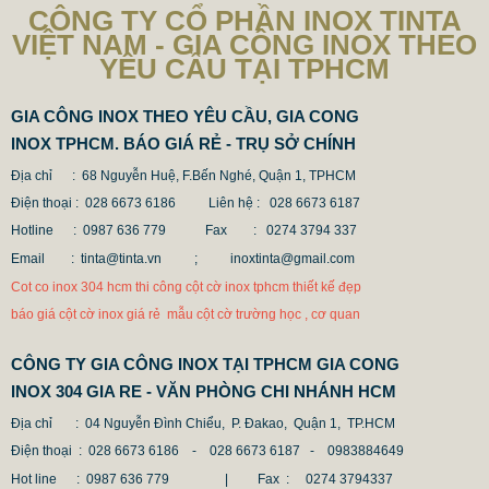
CÔNG TY CỔ PHẦN INOX TINTA
VIỆT NAM - GIA CÔNG INOX THEO
YÊU CẦU TẠI TPHCM
GIA CÔNG INOX THEO YÊU CẦU, GIA CONG
INOX TPHCM. BÁO GIÁ RẺ - TRỤ SỞ CHÍNH
Địa chỉ : 68 Nguyễn Huệ, F.Bến Nghé, Quận 1, TPHCM
Điện thoại : 028 6673 6186
Liên hệ : 028 6673 6187
Hotline : 0987 636 779 Fax
: 0274 3794 337
CỘT INOX 304 NÂNG HẠ
Email : tinta@tinta.vn ;
inoxtinta@gmail.com
685.700 VNĐ
865.700 VNĐ
Cot co inox 304 hcm thi công cột cờ inox tphcm thiết kế đẹp
Mẫu: COT INOX 304 SUS
báo giá cột cờ inox giá rẻ mẫu cột cờ trường học , cơ quan
CÔNG TY GIA CÔNG INOX TẠI TPHCM GIA CONG
INOX 304 GIA RE - VĂN PHÒNG CHI NHÁNH HCM
Địa chỉ
: 04 Nguyễn Đình Chiểu, P. Đakao, Quận 1, TP.HCM
Điện thoại
: 028 6673 6186 - 028 6673 6187 -
0983884649
Hot line
: 0987 636 779 | Fax :
0274 3794337