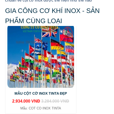
chuẩn về cột cờ inox được thể hiện như thế nào
GIA CÔNG CƠ KHÍ INOX - SẢN
PHẨM CÙNG LOẠI
MẪU CỘT CỜ INOX TINTA ĐẸP
2.934.000 VNĐ
3.284.000 VNĐ
Mẫu: COT CO INOX TINTA