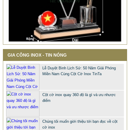
GIA CÔNG INOX - TIN NÓNG
QUÀ TẶNG Ý NGHĨA CHO SẾP – ĐỘC LẠ, SANG TRỌNG -
CỜ ĐỂ BÀN & HỘP BÚT CAO CẤP
Lễ Duyệt Binh Lịch Sử: 50 Năm Giải Phóng
2.968.680 VNĐ
2.986.860 VNĐ
Miền Nam Cùng Cột Cờ Inox TinTa
Mẫu: QUA TANG Y NGHIA CHO SEP
Cột cờ inox quay 360 độ là gì và ưu nhược
điểm
Chúng tôi muốn giới thiệu tới bạn đọc về cột
cờ inox