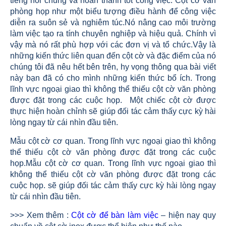
tiếng nói chung và hoàn thành tốt công việc. Cột cờ văn
phòng họp như một biểu tượng điều hành để công việc
diễn ra suôn sẻ và nghiêm túc.Nó nâng cao môi trường
làm việc tạo ra tính chuyên nghiệp và hiệu quả. Chính vì
vậy mà nó rất phù hợp với các đơn vị và tổ chức.Vậy là
những kiến thức liên quan đến cột cờ và đặc điểm của nó
chúng tôi đã nêu hết bên trên, hy vọng thông qua bài viết
này bạn đã có cho mình những kiến thức bổ ích. Trong
lĩnh vực ngoại giao thì không thể thiếu cột cờ văn phòng
được đặt trong các cuộc họp. Một chiếc cột cờ được
thực hiện hoàn chỉnh sẽ giúp đối tác cảm thấy cực kỳ hài
lòng ngay từ cái nhìn đầu tiên.
Mẫu cột cờ cơ quan. Trong lĩnh vực ngoại giao thì không
thể thiếu cột cờ văn phòng được đặt trong các cuộc
họp.Mẫu cột cờ cơ quan. Trong lĩnh vực ngoại giao thì
không thể thiếu cột cờ văn phòng được đặt trong các
cuộc họp. sẽ giúp đối tác cảm thấy cực kỳ hài lòng ngay
từ cái nhìn đầu tiên.
>>> Xem thêm :
Cột cờ để bàn làm việc
– hiện nay quy