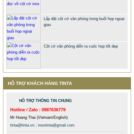
Lắp đặt cột cờ văn phòng trong buổi họp ngoại
giao
Cột cờ văn phòng diễn ra cuộc họp tốt đẹp
MẪU XE ĐẨY INOX ĐẸP GIÁ RẺ - XE ĐẨY HÀNH LÝ SÂN
BAY TẠI TPHCM THƯƠNG HIỆU TINTA
9.577.900 VNĐ
9.757.900 VNĐ
Mẫu: MAU XE DAY INOX 304 GIA RE
HỖ TRỢ KHÁCH HÀNG TINTA
HỖ TRỢ THÔNG TIN CHUNG
Hotline / Zalo : 0987636779
Mr Hoang Thai (Vietnam/English)
tinta@tinta.vn ; inoxtinta@gmail.com