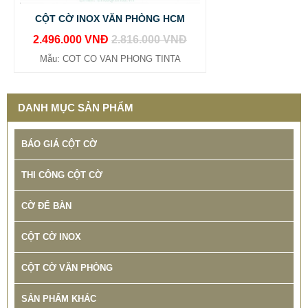
CỘT CỜ INOX VĂN PHÒNG HCM
2.496.000 VNĐ
2.816.000 VNĐ
Mẫu: COT CO VAN PHONG TINTA
DANH MỤC SẢN PHẨM
BÁO GIÁ CỘT CỜ
THI CÔNG CỘT CỜ
CỜ ĐỂ BÀN
CỘT CỜ INOX
CỘT CỜ VĂN PHÒNG
SẢN PHẨM KHÁC