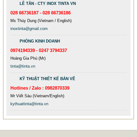
LỄ TÂN - CTY INOX TINTA VN
028 66736187 - 028 66736186
Ms Thùy Dung (Vietnam / English)
inoxtinta@gmail.com
PHÒNG KINH DOANH
MẪU CỘT CỜ INOX ĐẸP GIÁ RẺ
0974194339 - 0247 3794337
2.896.700 VNĐ
2.986.700 VNĐ
Hoàng Gia Phú (Mr)
Mẫu: MAU COT CO INOX 304
tinta@tinta.vn
KỸ THUẬT THIẾT KẾ BẢN VẼ
Hotlines / Zalo : 0982870339
Mr Viết Sáu (Vietnam/English)
kythuattinta@tinta.vn