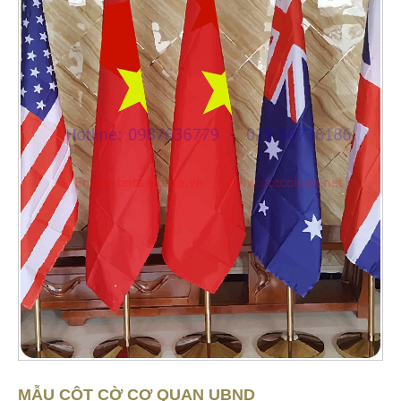
MẪU CỘT CỜ CƠ QUAN UBND