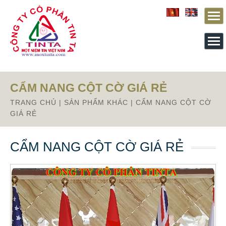
Từ mục này trở xuống là mã nguồn Zalo
CẨM NANG CỘT CỜ GIÁ RẺ
TRANG CHỦ
|
SẢN PHẨM KHÁC
|
CẨM NANG CỘT CỜ
GIÁ RẺ
CẨM NANG CỘT CỜ GIÁ RẺ