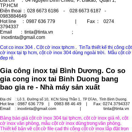
Địa chỉ
: 04 Nguyễn Đình Chiểu, P. Đakao, Quận 1,
TP.HCM
Điện thoại
: 028 6673 6186 - 028 6673 6187 -
0983884649
Hot line
: 0987 636 779 | Fax :
0274
3794337
Email
: tinta@tinta.vn ;
inoxtinta@gmail.com
Cot co inox 304 . Cột cờ inox tphcm . TinTa thiết kế thi công cột
cờ inox tại tp hcm, cột cờ inox 304 dùng ngoài trời. Mẫu cột cờ
đẹp rẻ.
Gia công inox tại Bình Dương. Co so
gia cong inox tai Binh Duong bang
bao gia re - Nhà máy sản xuất
Địa chỉ
: Lô 3, Đường số 10, KCN Sóng Thần 1, TP Dĩ An, Tỉnh Bình Duong.
Hot line : 0987 636 779 | 0983 88 46 49 |
Fax: 0274.3794337
Email : inoxtinta@gmail.com | tinta@tinta.vn
Bảng báo giá cột cờ inox 304 tại tphcm, cột cờ inox giá rẻ, cột
cờ inox văn phòng, mẫu cột cờ inox dùng
trong
văn phòng.
Thiết kế bản vẽ cột cờ file cad thi công cột cờ inox lắp đặt trọn