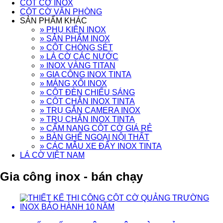
CỘT CỜ INOX
CỘT CỜ VĂN PHÒNG
SẢN PHẨM KHÁC
» PHỤ KIỆN INOX
» SẢN PHẨM INOX
» CỘT CHÓNG SÉT
» LÁ CỜ CÁC NƯỚC
» INOX VÀNG TITAN
» GIA CÔNG INOX TINTA
» MÁNG XỐI INOX
» CỘT ĐÈN CHIẾU SÁNG
» CỘT CHẮN INOX TINTA
» TRỤ GẮN CAMERA INOX
» TRỤ CHẮN INOX TINTA
» CẨM NANG CỘT CỜ GIÁ RẺ
» BÀN GHẾ NGOẠI NỘI THẤT
» CÁC MẪU XE ĐẨY INOX TINTA
LÁ CỜ VIỆT NAM
Gia công inox - bán chạy