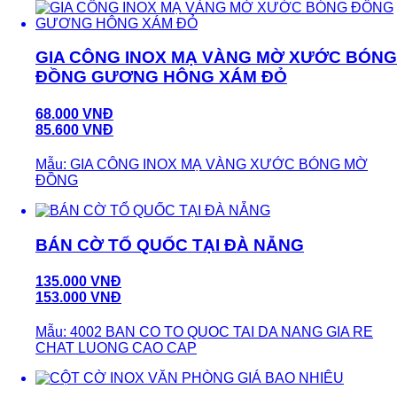
GIA CÔNG INOX MẠ VÀNG MỜ XƯỚC BÓNG
ĐỒNG GƯƠNG HÔNG XÁM ĐỎ
68.000 VNĐ
85.600 VNĐ
Mẫu: GIA CÔNG INOX MẠ VÀNG XƯỚC BÓNG MỜ
ĐỒNG
BÁN CỜ TỔ QUỐC TẠI ĐÀ NẴNG
135.000 VNĐ
153.000 VNĐ
Mẫu: 4002 BAN CO TO QUOC TAI DA NANG GIA RE
CHAT LUONG CAO CAP