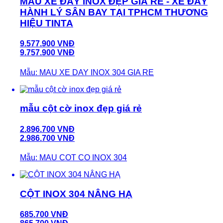
MẪU XE ĐẨY INOX ĐẸP GIÁ RẺ - XE ĐẨY
HÀNH LÝ SÂN BAY TẠI TPHCM THƯƠNG
HIỆU TINTA
9.577.900 VNĐ
9.757.900 VNĐ
Mẫu: MAU XE DAY INOX 304 GIA RE
mẫu cột cờ inox đẹp giá rẻ
2.896.700 VNĐ
2.986.700 VNĐ
Mẫu: MAU COT CO INOX 304
CỘT INOX 304 NÂNG HẠ
685.700 VNĐ