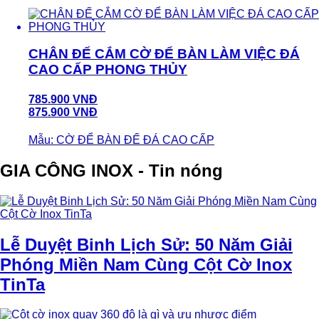
CHÂN ĐẾ CẮM CỜ ĐỂ BÀN LÀM VIỆC ĐÁ
CAO CẤP PHONG THỦY
785.900 VNĐ
875.900 VNĐ
Mẫu: CỜ ĐỂ BÀN ĐẾ ĐÁ CAO CẤP
GIA CÔNG INOX - Tin nóng
Lễ Duyệt Binh Lịch Sử: 50 Năm Giải
Phóng Miền Nam Cùng Cột Cờ Inox
TinTa