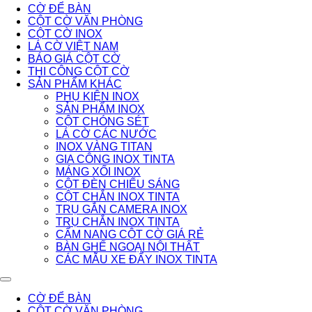
CỜ ĐỂ BÀN
CỘT CỜ VĂN PHÒNG
CỘT CỜ INOX
LÁ CỜ VIỆT NAM
BÁO GIÁ CỘT CỜ
THI CÔNG CỘT CỜ
SẢN PHẨM KHÁC
PHỤ KIỆN INOX
SẢN PHẨM INOX
CỘT CHÓNG SÉT
LÁ CỜ CÁC NƯỚC
INOX VÀNG TITAN
GIA CÔNG INOX TINTA
MÁNG XỐI INOX
CỘT ĐÈN CHIẾU SÁNG
CỘT CHẮN INOX TINTA
TRỤ GẮN CAMERA INOX
TRỤ CHẮN INOX TINTA
CẨM NANG CỘT CỜ GIÁ RẺ
BÀN GHẾ NGOẠI NỘI THẤT
CÁC MẪU XE ĐẨY INOX TINTA
CỜ ĐỂ BÀN
CỘT CỜ VĂN PHÒNG