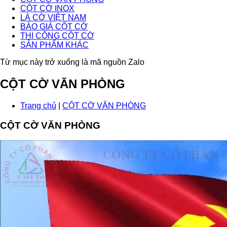
CỘT CỜ INOX
LÁ CỜ VIỆT NAM
BÁO GIÁ CỘT CỜ
THI CÔNG CỘT CỜ
SẢN PHẨM KHÁC
Từ mục này trở xuống là mã nguồn Zalo
CỘT CỜ VĂN PHÒNG
Trang chủ
|
CỘT CỜ VĂN PHÒNG
CỘT CỜ VĂN PHÒNG