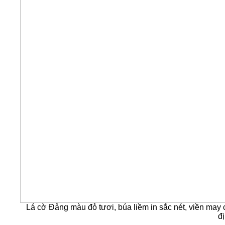
Lá cờ Đảng màu đỏ tươi, búa liềm in sắc nét, viền may 
đ