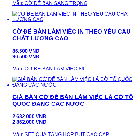
Mẫu: CỜ ĐỂ BÀN SANG TRỌNG
CỜ ĐỂ BÀN LÀM VIỆC IN THEO YÊU CẦU
CHẤT LƯỢNG CAO
86.500 VNĐ
96.500 VNĐ
Mẫu: CỜ ĐỂ BÀN LÀM VIỆC-89
GIÁ BÁN CỜ ĐỂ BÀN LÀM VIỆC LÁ CỜ TỔ
QUỐC ĐẢNG CÁC NƯỚC
2.682.000 VNĐ
2.862.000 VNĐ
Mẫu: SET QUÀ TẶNG HỘP BÚT CAO CẤP