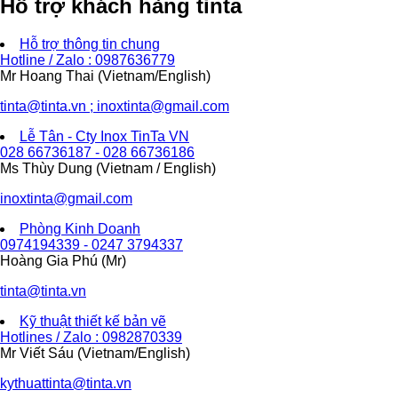
Hỗ trợ khách hàng tinta
Hỗ trợ thông tin chung
Hotline / Zalo : 0987636779
Mr Hoang Thai (Vietnam/English)
tinta@tinta.vn ; inoxtinta@gmail.com
Lễ Tân - Cty Inox TinTa VN
028 66736187 - 028 66736186
Ms Thùy Dung (Vietnam / English)
inoxtinta@gmail.com
Phòng Kinh Doanh
0974194339 - 0247 3794337
Hoàng Gia Phú (Mr)
tinta@tinta.vn
Kỹ thuật thiết kế bản vẽ
Hotlines / Zalo : 0982870339
Mr Viết Sáu (Vietnam/English)
kythuattinta@tinta.vn