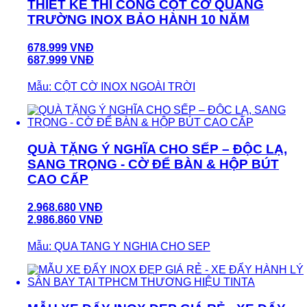
THIẾT KẾ THI CÔNG CỘT CỜ QUẢNG
TRƯỜNG INOX BẢO HÀNH 10 NĂM
678.999 VNĐ
687.999 VNĐ
Mẫu: CỘT CỜ INOX NGOÀI TRỜI
QUÀ TẶNG Ý NGHĨA CHO SẾP – ĐỘC LẠ,
SANG TRỌNG - CỜ ĐỂ BÀN & HỘP BÚT
CAO CẤP
2.968.680 VNĐ
2.986.860 VNĐ
Mẫu: QUA TANG Y NGHIA CHO SEP