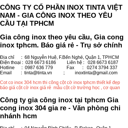
CÔNG TY CỔ PHẦN INOX TINTA VIỆT
NAM - GIA CÔNG INOX THEO YÊU
CẦU TẠI TPHCM
Gia công inox theo yêu cầu, Gia cong
inox tphcm. Báo giá rẻ - Trụ sở chính
Địa chỉ : 68 Nguyễn Huệ, F.Bến Nghé, Quận 1, TPHCM
Điện thoại : 028 6673 6186
Liên hệ : 028 6673 6187
Hotline : 0987 636 779 Fax
: 0274 3794 337
Email : tinta@tinta.vn ;
inoxtinta@gmail.com
Cot co inox 304 hcm thi công cột cờ inox tphcm thiết kế đẹp
báo giá cột cờ inox giá rẻ mẫu cột cờ trường học , cơ quan
Công ty gia công inox tại tphcm Gia
cong inox 304 gia re - Văn phòng chi
nhánh hcm