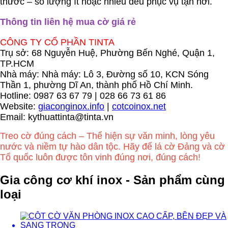
thước – số lượng ít hoặc nhiều đều phục vụ tận nơi.
Thông tin liên hệ mua cờ giá rẻ
CÔNG TY CỔ PHẦN TINTA
Trụ sở: 68 Nguyễn Huệ, Phường Bến Nghé, Quận 1,
TP.HCM
Nhà máy: Nhà máy: Lô 3, Đường số 10, KCN Sóng
Thần 1, phường Dĩ An, thành phố Hồ Chí Minh.
Hotline: 0987 63 67 79 | 028 66 73 61 86
Website:
giaconginox.info
|
cotcoinox.net
Email: kythuattinta@tinta.vn
Treo cờ đúng cách – Thể hiện sự văn minh, lòng yêu
nước và niềm tự hào dân tộc. Hãy để lá cờ Đảng và cờ
Tổ quốc luôn được tôn vinh đúng nơi, đúng cách!
Gia công cơ khí inox - Sản phẩm cùng
loại