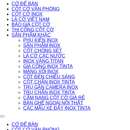
CỜ ĐỂ BÀN
CỘT CỜ VĂN PHÒNG
CỘT CỜ INOX
LÁ CỜ VIỆT NAM
BÁO GIÁ CỘT CỜ
THI CÔNG CỘT CỜ
SẢN PHẨM KHÁC
PHỤ KIỆN INOX
SẢN PHẨM INOX
CỘT CHÓNG SÉT
LÁ CỜ CÁC NƯỚC
INOX VÀNG TITAN
GIA CÔNG INOX TINTA
MÁNG XỐI INOX
CỘT ĐÈN CHIẾU SÁNG
CỘT CHẮN INOX TINTA
TRỤ GẮN CAMERA INOX
TRỤ CHẮN INOX TINTA
CẨM NANG CỘT CỜ GIÁ RẺ
BÀN GHẾ NGOẠI NỘI THẤT
CÁC MẪU XE ĐẨY INOX TINTA
CỜ ĐỂ BÀN
CỘT CỜ VĂN PHÒNG