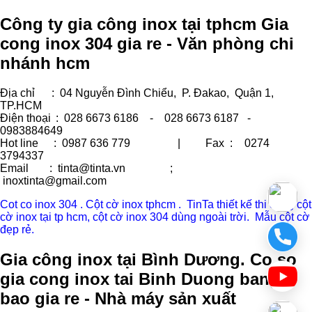
Công ty gia công inox tại tphcm Gia
cong inox 304 gia re - Văn phòng chi
nhánh hcm
Địa chỉ
: 04 Nguyễn Đình Chiểu, P. Đakao, Quận 1,
TP.HCM
Điện thoại
: 028 6673 6186 - 028 6673 6187 -
0983884649
Hot line
: 0987 636 779 | Fax :
0274
3794337
Email
: tinta@tinta.vn ;
inoxtinta@gmail.com
Cot co inox 304 . Cột cờ inox tphcm . TinTa thiết kế thi công cột
cờ inox tại tp hcm, cột cờ inox 304 dùng ngoài trời. Mẫu cột cờ
đẹp rẻ.
Gia công inox tại Bình Dương. Co so
gia cong inox tai Binh Duong bang
bao gia re - Nhà máy sản xuất