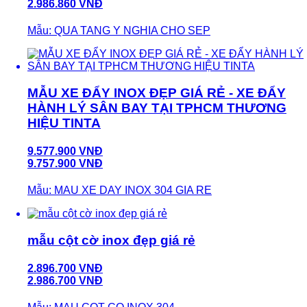
2.986.860 VNĐ
Mẫu: QUA TANG Y NGHIA CHO SEP
MẪU XE ĐẨY INOX ĐẸP GIÁ RẺ - XE ĐẨY
HÀNH LÝ SÂN BAY TẠI TPHCM THƯƠNG
HIỆU TINTA
9.577.900 VNĐ
9.757.900 VNĐ
Mẫu: MAU XE DAY INOX 304 GIA RE
mẫu cột cờ inox đẹp giá rẻ
2.896.700 VNĐ
2.986.700 VNĐ