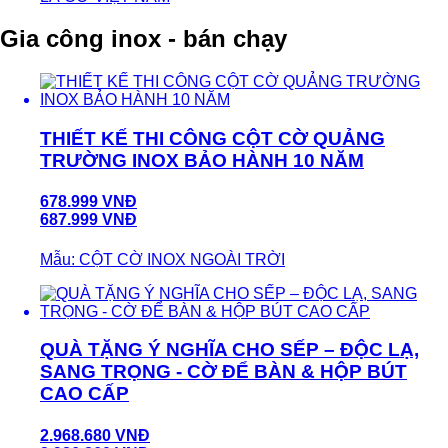
Gia công inox - bán chạy
THIẾT KẾ THI CÔNG CỘT CỜ QUẢNG
TRƯỜNG INOX BẢO HÀNH 10 NĂM
678.999 VNĐ
687.999 VNĐ
Mẫu: CỘT CỜ INOX NGOÀI TRỜI
QUÀ TẶNG Ý NGHĨA CHO SẾP – ĐỘC LẠ,
SANG TRỌNG - CỜ ĐỂ BÀN & HỘP BÚT
CAO CẤP
2.968.680 VNĐ