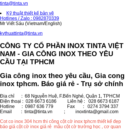
tinta@tinta.vn
Kỹ thuật thiết kế bản vẽ
Hotlines / Zalo : 0982870339
Mr Viết Sáu (Vietnam/English)
kythuattinta@tinta.vn
CÔNG TY CỔ PHẦN INOX TINTA VIỆT
NAM - GIA CÔNG INOX THEO YÊU
CẦU TẠI TPHCM
Gia công inox theo yêu cầu, Gia cong
inox tphcm. Báo giá rẻ - Trụ sở chính
Địa chỉ : 68 Nguyễn Huệ, F.Bến Nghé, Quận 1, TPHCM
Điện thoại : 028 6673 6186
Liên hệ : 028 6673 6187
Hotline : 0987 636 779 Fax
: 0274 3794 337
Email : tinta@tinta.vn ;
inoxtinta@gmail.com
Cot co inox 304 hcm thi công cột cờ inox tphcm thiết kế đẹp
báo giá cột cờ inox giá rẻ mẫu cột cờ trường học , cơ quan