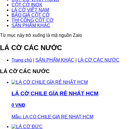
CỘT CỜ INOX
LÁ CỜ VIỆT NAM
BÁO GIÁ CỘT CỜ
THI CÔNG CỘT CỜ
SẢN PHẨM KHÁC
Từ mục này trở xuống là mã nguồn Zalo
LÁ CỜ CÁC NƯỚC
Trang chủ
|
SẢN PHẨM KHÁC
|
LÁ CỜ CÁC NƯỚC
LÁ CỜ CÁC NƯỚC
LÁ CỜ CHILE GÍA RẺ NHẤT HCM
0 VNĐ
Mẫu: LA CO CHILE GIA RE NHAT HCM