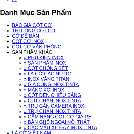
Danh Mục Sản Phẩm
BÁO GIÁ CỘT CỜ
THI CÔNG CỘT CỜ
CỜ ĐỂ BÀN
CỘT CỜ INOX
CỘT CỜ VĂN PHÒNG
SẢN PHẨM KHÁC
» PHỤ KIỆN INOX
» SẢN PHẨM INOX
» CỘT CHÓNG SÉT
» LÁ CỜ CÁC NƯỚC
» INOX VÀNG TITAN
» GIA CÔNG INOX TINTA
» MÁNG XỐI INOX
» CỘT ĐÈN CHIẾU SÁNG
» CỘT CHẮN INOX TINTA
» TRỤ GẮN CAMERA INOX
» TRỤ CHẮN INOX TINTA
» CẨM NANG CỘT CỜ GIÁ RẺ
» BÀN GHẾ NGOẠI NỘI THẤT
» CÁC MẪU XE ĐẨY INOX TINTA
LÁ CỜ VIỆT NAM