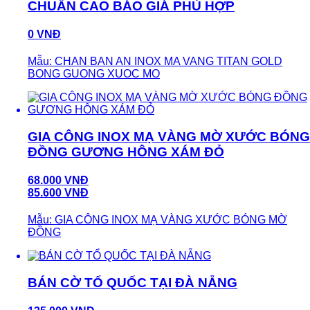
CHUẨN CAO BÁO GIÁ PHÙ HỢP
0 VNĐ
Mẫu: CHAN BAN AN INOX MA VANG TITAN GOLD
BONG GUONG XUOC MO
GIA CÔNG INOX MẠ VÀNG MỜ XƯỚC BÓNG
ĐỒNG GƯƠNG HÔNG XÁM ĐỎ
68.000 VNĐ
85.600 VNĐ
Mẫu: GIA CÔNG INOX MẠ VÀNG XƯỚC BÓNG MỜ
ĐỒNG
BÁN CỜ TỔ QUỐC TẠI ĐÀ NẴNG