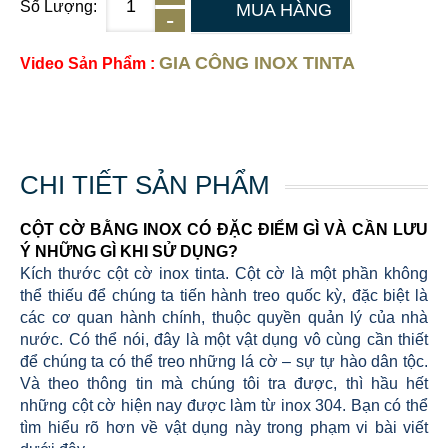
Số Lượng:
MUA HÀNG
GIA CÔNG INOX TINTA
Video Sản Phẩm :
CHI TIẾT SẢN PHẨM
CỘT CỜ BẰNG INOX CÓ ĐẶC ĐIỂM GÌ VÀ CẦN LƯU
Ý NHỮNG GÌ KHI SỬ DỤNG?
Kích thước cột cờ inox tinta. Cột cờ là một phần không
thể thiếu để chúng ta tiến hành treo quốc kỳ, đặc biệt là
các cơ quan hành chính, thuộc quyền quản lý của nhà
nước. Có thể nói, đây là một vật dụng vô cùng cần thiết
để chúng ta có thể treo những lá cờ – sự tự hào dân tộc.
Và theo thông tin mà chúng tôi tra được, thì hầu hết
những cột cờ hiện nay được làm từ inox 304. Bạn có thể
tìm hiểu rõ hơn về vật dụng này trong phạm vi bài viết