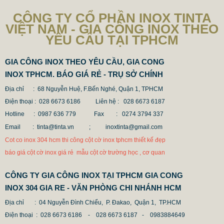
CÔNG TY CỔ PHẦN INOX TINTA
VIỆT NAM - GIA CÔNG INOX THEO
YÊU CẦU TẠI TPHCM
GIA CÔNG INOX THEO YÊU CẦU, GIA CONG
INOX TPHCM. BÁO GIÁ RẺ - TRỤ SỞ CHÍNH
Địa chỉ : 68 Nguyễn Huệ, F.Bến Nghé, Quận 1, TPHCM
Điện thoại : 028 6673 6186
Liên hệ : 028 6673 6187
Hotline : 0987 636 779 Fax
: 0274 3794 337
Email : tinta@tinta.vn ;
inoxtinta@gmail.com
CỘT INOX 304 NÂNG HẠ
Cot co inox 304 hcm thi công cột cờ inox tphcm thiết kế đẹp
685.700 VNĐ
865.700 VNĐ
báo giá cột cờ inox giá rẻ mẫu cột cờ trường học , cơ quan
Mẫu: COT INOX 304 SUS
CÔNG TY GIA CÔNG INOX TẠI TPHCM GIA CONG
INOX 304 GIA RE - VĂN PHÒNG CHI NHÁNH HCM
Địa chỉ
: 04 Nguyễn Đình Chiểu, P. Đakao, Quận 1, TP.HCM
Điện thoại
: 028 6673 6186 - 028 6673 6187 -
0983884649