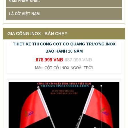
SẢN PHẨM KHÁC
LÁ CỜ VIỆT NAM
GIA CÔNG INOX - BÁN CHẠY
THIẾT KẾ THI CÔNG CỘT CỜ QUẢNG TRƯỜNG INOX
BẢO HÀNH 10 NĂM
678.999 VNĐ
687.999 VNĐ
Mẫu: CỘT CỜ INOX NGOÀI TRỜI