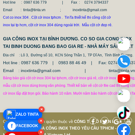
Hot line
: 0987 636 779 | Fax :
0274 3794337
Email
: tinta@tinta.vn ; inoxtinta@gmail.com
Cot co inox 304 . Cột cờ inox tphcm . TinTa thiết kế thi công cột cờ
inox tại tp hcm, cột cờ inox 304 dùng ngoài trời. Mẫu cột cờ đẹp rẻ.
GIA CÔNG INOX TẠI BÌNH DƯƠNG. CO SO GIA CONG INOX
TAI BINH DUONG BANG BAO GIA RE - NHÀ MÁY SẢN XUẤT
Địa chỉ
: Lô 3, Đường số 10, KCN Sóng Thần 1, TP Dĩ An, Tỉnh Bình Duong.
Hot line : 0987 636 779 | 0983 88 46 49 |
Fax: 0274.379433
Email : inoxtinta@gmail.com | tinta@tinta.vn
Bảng báo giá cột cờ inox 304 tại tphcm, cột cờ inox giá rẻ, cột cờ inox văn phòng
mẫu cột cờ inox dùng
trong
văn phòng.
Thiết kế bản vẽ cột cờ file cad thi công cột
cờ inox lắp đặt trọn gói. Bảo hành 10 năm. Mười năm bảo hành cột cờ inox TinTa
CỘT CHỐNG VA ĐẬP INOX
×
1.682.500 VNĐ
1.862.500 VNĐ
ZALO TINTA
Mẫu: COT CHONG VA DAP INOX
×
Copyright © 7-2019 Bản quyền thuộc về
CÔNG TY CỔ PHẦN INOX
f
FACEBOOK
TINTA VIỆT NAM
|
GIA CÔNG INOX THEO YÊU CẦU TPHCM - Thiết
×
kế và phát triển bởi
P.A Vietnam Ltd