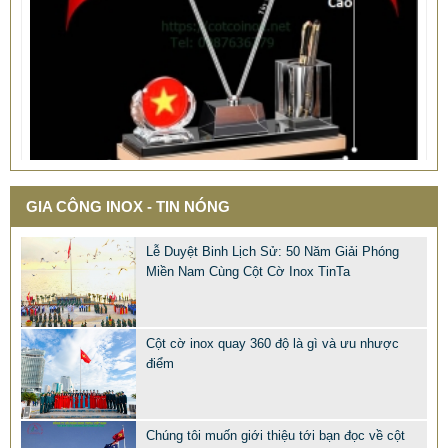
GIA CÔNG INOX - TIN NÓNG
QUÀ TẶNG Ý NGHĨA CHO SẾP – ĐỘC LẠ, SANG TRỌNG -
Lễ Duyệt Binh Lịch Sử: 50 Năm Giải Phóng
CỜ ĐỂ BÀN & HỘP BÚT CAO CẤP
Miền Nam Cùng Cột Cờ Inox TinTa
2.968.680 VNĐ
2.986.860 VNĐ
Mẫu: QUA TANG Y NGHIA CHO SEP
Cột cờ inox quay 360 độ là gì và ưu nhược
điểm
Chúng tôi muốn giới thiệu tới bạn đọc về cột