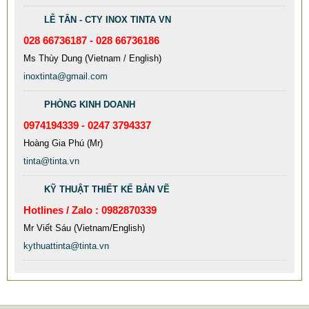
LỄ TÂN - CTY INOX TINTA VN
028 66736187 - 028 66736186
Ms Thùy Dung (Vietnam / English)
inoxtinta@gmail.com
PHÒNG KINH DOANH
0974194339 - 0247 3794337
MẪU CỘT CỜ INOX ĐẸP GIÁ RẺ
Hoàng Gia Phú (Mr)
2.896.700 VNĐ
2.986.700 VNĐ
tinta@tinta.vn
Mẫu: MAU COT CO INOX 304
KỸ THUẬT THIẾT KẾ BẢN VẼ
Hotlines / Zalo : 0982870339
Mr Viết Sáu (Vietnam/English)
kythuattinta@tinta.vn