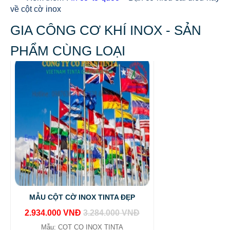
về cột cờ inox
GIA CÔNG CƠ KHÍ INOX - SẢN
PHẨM CÙNG LOẠI
MẪU CỘT CỜ INOX TINTA ĐẸP
2.934.000 VNĐ
3.284.000 VNĐ
Mẫu: COT CO INOX TINTA