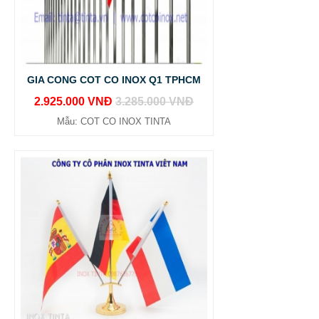
GIA CONG COT CO INOX Q1 TPHCM
2.925.000 VNĐ
3.285.000 VNĐ
Mẫu: COT CO INOX TINTA