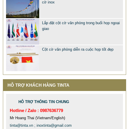
cờ inox
Lắp đặt cột cờ văn phòng trong buổi họp ngoại
giao
Cột cờ văn phòng diễn ra cuộc họp tốt đẹp
MẪU XE ĐẨY INOX ĐẸP GIÁ RẺ - XE ĐẨY HÀNH LÝ SÂN
BAY TẠI TPHCM THƯƠNG HIỆU TINTA
9.577.900 VNĐ
9.757.900 VNĐ
HỖ TRỢ KHÁCH HÀNG TINTA
Mẫu: MAU XE DAY INOX 304 GIA RE
HỖ TRỢ THÔNG TIN CHUNG
Hotline / Zalo : 0987636779
Mr Hoang Thai (Vietnam/English)
tinta@tinta.vn ; inoxtinta@gmail.com